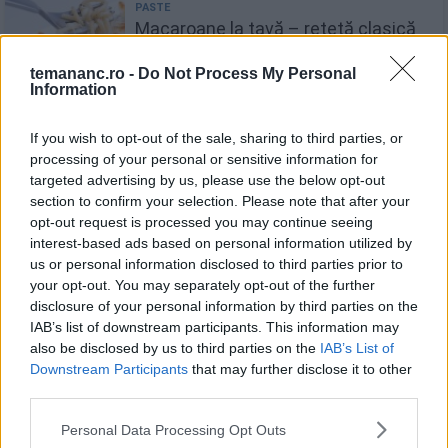
Macaroane la tavă – rețetă clasică
la cuptor, cu ouă, smântână și șuncă
temananc.ro -
Do Not Process My Personal
Information
If you wish to opt-out of the sale, sharing to third parties, or
processing of your personal or sensitive information for
Paste cu brânză telemea. Rețetă
targeted advertising by us, please use the below opt-out
gata în 20 de minute
section to confirm your selection. Please note that after your
opt-out request is processed you may continue seeing
interest-based ads based on personal information utilized by
us or personal information disclosed to third parties prior to
your opt-out. You may separately opt-out of the further
Recomandări
disclosure of your personal information by third parties on the
IAB’s list of downstream participants. This information may
1
also be disclosed by us to third parties on the
IAB’s List of
Cozonac cu fructe uscate
Downstream Participants
that may further disclose it to other
third parties.
Personal Data Processing Opt Outs
Sare aromatizată - ce este și de ce merită