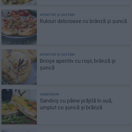
Rulouri delicioase cu brânză și șuncă
Brioșe aperitiv cu roșii, brânză și
șuncă
Sandviș cu păine prăjită în ouă,
umplut cu șuncă și brănză