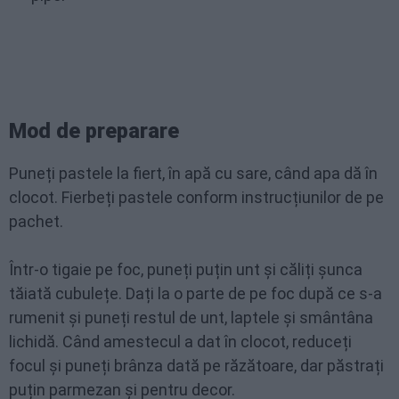
Mod de preparare
Puneți pastele la fiert, în apă cu sare, când apa dă în
clocot. Fierbeți pastele conform instrucțiunilor de pe
pachet.
Într-o tigaie pe foc, puneți puțin unt și căliți șunca
tăiată cubulețe. Dați la o parte de pe foc după ce s-a
rumenit și puneți restul de unt, laptele și smântâna
lichidă. Când amestecul a dat în clocot, reduceți
focul și puneți brânza dată pe răzătoare, dar păstrați
puțin parmezan și pentru decor.