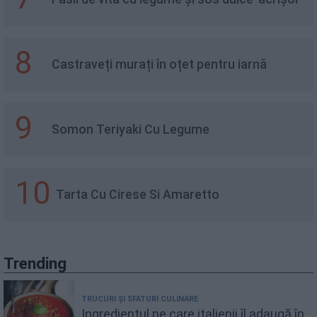
8
Castraveți murați în oțet pentru iarnă
9
Somon Teriyaki Cu Legume
10
Tarta Cu Cirese Si Amaretto
Trending
TRUCURI ȘI SFATURI CULINARE
Ingredientul pe care italienii îl adaugă în