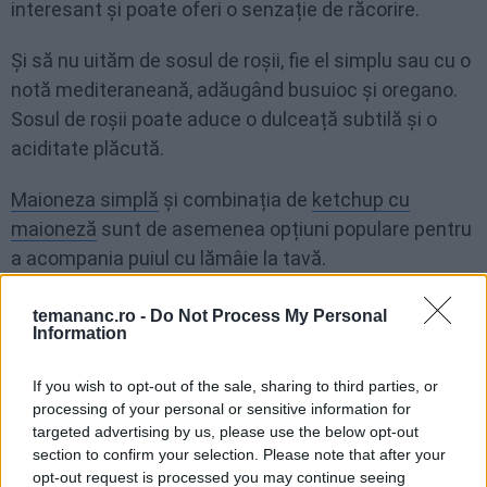
interesant și poate oferi o senzație de răcorire.
Și să nu uităm de sosul de roșii, fie el simplu sau cu o
notă mediteraneană, adăugând busuioc și oregano.
Sosul de roșii poate aduce o dulceață subtilă și o
aciditate plăcută.
Maioneza simplă
și combinația de
ketchup cu
maioneză
sunt de asemenea opțiuni populare pentru
a acompania puiul cu lămâie la tavă.
temananc.ro -
Do Not Process My Personal
Information
FACEBOOK
WHATSAPP
EMAIL
If you wish to opt-out of the sale, sharing to third parties, or
processing of your personal or sensitive information for
targeted advertising by us, please use the below opt-out
section to confirm your selection. Please note that after your
opt-out request is processed you may continue seeing