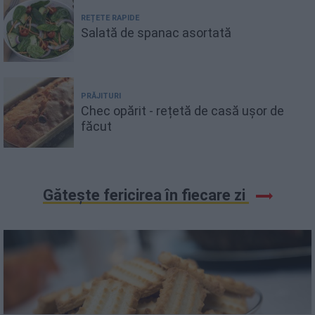
REȚETE RAPIDE
Salată de spanac asortată
PRĂJITURI
Chec opărit - rețetă de casă ușor de
făcut
Gătește fericirea în fiecare zi