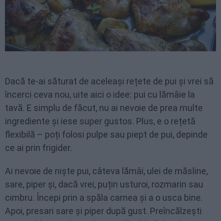
Dacă te-ai săturat de aceleași rețete de pui și vrei să
încerci ceva nou, uite aici o idee: pui cu lămâie la
tavă. E simplu de făcut, nu ai nevoie de prea multe
ingrediente și iese super gustos. Plus, e o rețetă
flexibilă – poți folosi pulpe sau piept de pui, depinde
ce ai prin frigider.
Ai nevoie de niște pui, câteva lămâi, ulei de măsline,
sare, piper și, dacă vrei, puțin usturoi, rozmarin sau
cimbru. Începi prin a spăla carnea și a o usca bine.
Apoi, presari sare și piper după gust. Preîncălzești