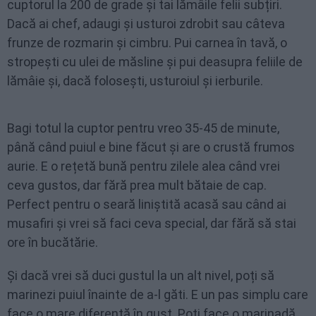
cuptorul la 200 de grade și tai lămâile felii subțiri.
Dacă ai chef, adaugi și usturoi zdrobit sau câteva
frunze de rozmarin și cimbru. Pui carnea în tavă, o
stropești cu ulei de măsline și pui deasupra feliile de
lămâie și, dacă folosești, usturoiul și ierburile.
Bagi totul la cuptor pentru vreo 35-45 de minute,
până când puiul e bine făcut și are o crustă frumos
aurie. E o rețetă bună pentru zilele alea când vrei
ceva gustos, dar fără prea mult bătaie de cap.
Perfect pentru o seară liniștită acasă sau când ai
musafiri și vrei să faci ceva special, dar fără să stai
ore în bucătărie.
Și dacă vrei să duci gustul la un alt nivel, poți să
marinezi puiul înainte de a-l găti. E un pas simplu care
face o mare diferență în gust. Poți face o marinadă