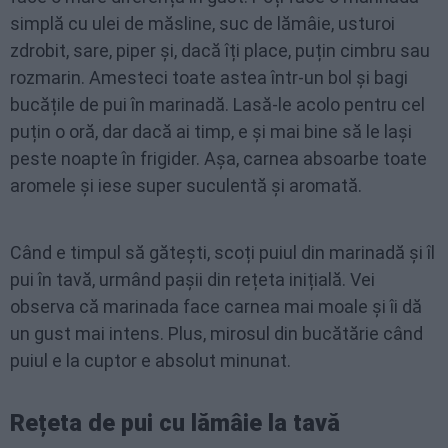
simplă cu ulei de măsline, suc de lămâie, usturoi
zdrobit, sare, piper și, dacă îți place, puțin cimbru sau
rozmarin. Amesteci toate astea într-un bol și bagi
bucățile de pui în marinadă. Lasă-le acolo pentru cel
puțin o oră, dar dacă ai timp, e și mai bine să le lași
peste noapte în frigider. Așa, carnea absoarbe toate
aromele și iese super suculentă și aromată.
Când e timpul să gătești, scoți puiul din marinadă și îl
pui în tavă, urmând pașii din rețeta inițială. Vei
observa că marinada face carnea mai moale și îi dă
un gust mai intens. Plus, mirosul din bucătărie când
puiul e la cuptor e absolut minunat.
Rețeta de pui cu lămâie la tavă