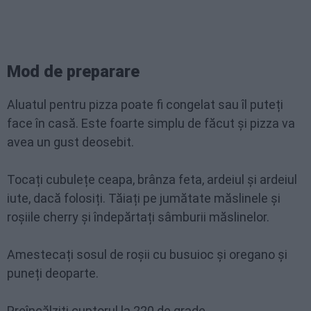
Mod de preparare
Aluatul pentru pizza poate fi congelat sau îl puteți
face în casă. Este foarte simplu de făcut și pizza va
avea un gust deosebit.
Tocați cubulețe ceapa, brânza feta, ardeiul și ardeiul
iute, dacă folosiți. Tăiați pe jumătate măslinele și
roșiile cherry și îndepărtați sâmburii măslinelor.
Amestecați sosul de roșii cu busuioc și oregano și
puneți deoparte.
Preîncălziți cuptorul la 220 de grade.