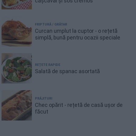
cașcaval și sos cremos
FRIPTURĂ / GRĂTAR
Curcan umplut la cuptor - o rețetă
simplă, bună pentru ocazii speciale
REȚETE RAPIDE
Salată de spanac asortată
PRĂJITURI
Chec opărit - rețetă de casă ușor de
făcut