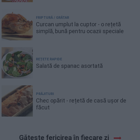
FRIPTURĂ / GRĂTAR
Curcan umplut la cuptor - o rețetă
simplă, bună pentru ocazii speciale
REȚETE RAPIDE
Salată de spanac asortată
PRĂJITURI
Chec opărit - rețetă de casă ușor de
făcut
Gătește fericirea în fiecare zi