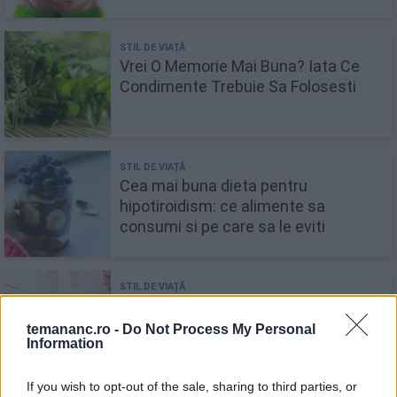
Vrei O Memorie Mai Buna? Iata Ce
Condimente Trebuie Sa Folosesti
Cea mai buna dieta pentru
hipotiroidism: ce alimente sa
consumi si pe care sa le eviti
Dezastre culinare: Cele mai mari
greșeli și cum să le eviți
temananc.ro -
Do Not Process My Personal
Information
If you wish to opt-out of the sale, sharing to third parties, or