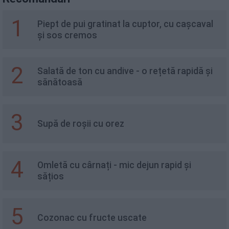
1
Piept de pui gratinat la cuptor, cu cașcaval
și sos cremos
2
Salată de ton cu andive - o rețetă rapidă și
sănătoasă
3
Supă de roșii cu orez
4
Omletă cu cârnați - mic dejun rapid și
sățios
5
Cozonac cu fructe uscate