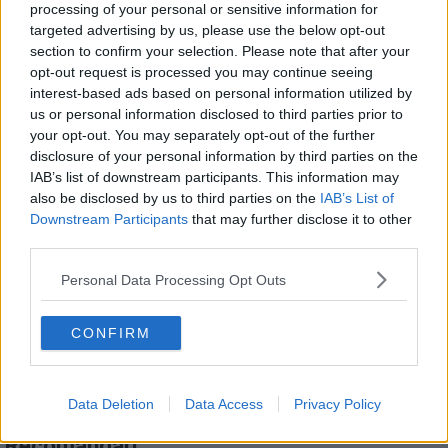
processing of your personal or sensitive information for
Sos de maioneză cu iaurt,
targeted advertising by us, please use the below opt-out
section to confirm your selection. Please note that after your
combinația ideală în sezonul cald.
opt-out request is processed you may continue seeing
Cum să-l prepari și cu ce mâncăruri
interest-based ads based on personal information utilized by
se potrivește cel mai bine
us or personal information disclosed to third parties prior to
your opt-out. You may separately opt-out of the further
disclosure of your personal information by third parties on the
Cum să citești etichetele
IAB’s list of downstream participants. This information may
alimentare: Ce să cauți, ce să eviți
also be disclosed by us to third parties on the
IAB’s List of
Downstream Participants
that may further disclose it to other
third parties.
Personal Data Processing Opt Outs
Cele mai bune 5 gustari daca vrei sa
slabesti
CONFIRM
Data Deletion
Data Access
Privacy Policy
Recomandări