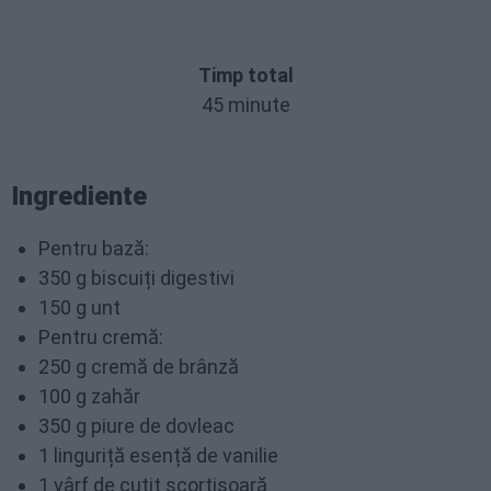
Timp total
45 minute
Ingrediente
Pentru bază:
350 g biscuiți digestivi
150 g unt
Pentru cremă:
250 g cremă de brânză
100 g zahăr
350 g piure de dovleac
1 linguriță esență de vanilie
1 vârf de cuțit scorțișoară