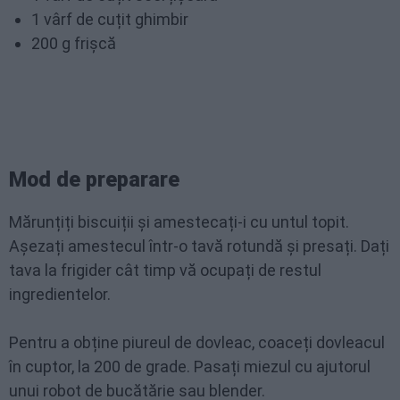
1 vârf de cuțit ghimbir
200 g frișcă
Mod de preparare
Mărunțiți biscuiții și amestecați-i cu untul topit.
Așezați amestecul într-o tavă rotundă și presați. Dați
tava la frigider cât timp vă ocupați de restul
ingredientelor.
Pentru a obține piureul de dovleac, coaceți dovleacul
în cuptor, la 200 de grade. Pasați miezul cu ajutorul
unui robot de bucătărie sau blender.