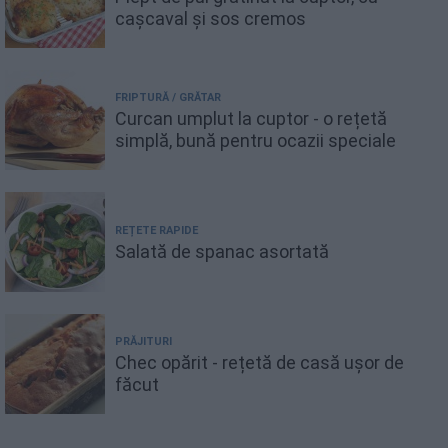
cașcaval și sos cremos
FRIPTURĂ / GRĂTAR
Curcan umplut la cuptor - o rețetă
simplă, bună pentru ocazii speciale
REȚETE RAPIDE
Salată de spanac asortată
PRĂJITURI
Chec opărit - rețetă de casă ușor de
făcut