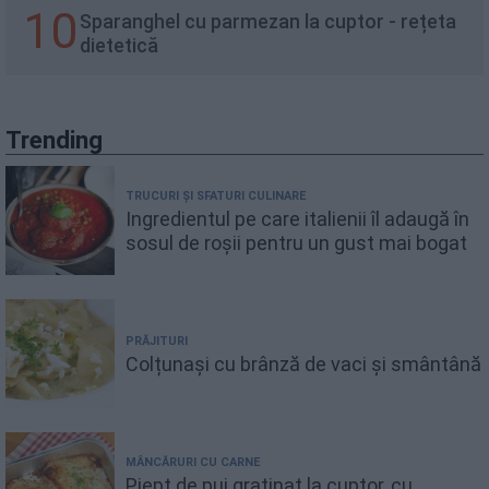
10
Sparanghel cu parmezan la cuptor - rețeta
dietetică
Trending
TRUCURI ȘI SFATURI CULINARE
Ingredientul pe care italienii îl adaugă în
sosul de roșii pentru un gust mai bogat
PRĂJITURI
Colțunași cu brânză de vaci și smântână
MÂNCĂRURI CU CARNE
Piept de pui gratinat la cuptor, cu