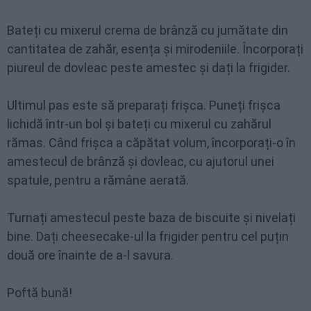
Bateți cu mixerul crema de brânză cu jumătate din
cantitatea de zahăr, esența și mirodeniile. Încorporați
piureul de dovleac peste amestec și dați la frigider.
Ultimul pas este să preparați frișca. Puneți frișca
lichidă într-un bol și bateți cu mixerul cu zahărul
rămas. Când frișca a căpătat volum, încorporați-o în
amestecul de brânză și dovleac, cu ajutorul unei
spatule, pentru a rămâne aerată.
Turnați amestecul peste baza de biscuite și nivelați
bine. Dați cheesecake-ul la frigider pentru cel puțin
două ore înainte de a-l savura.
Poftă bună!