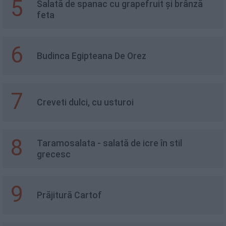
5
Salată de spanac cu grapefruit și brânză
feta
6
Budinca Egipteana De Orez
7
Creveti dulci, cu usturoi
8
Taramosalata - salată de icre în stil
grecesc
9
Prăjitură Cartof