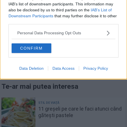
Tu de unde te inspiri atunci când cauți o rețetă
IAB’s list of downstream participants. This information may
also be disclosed by us to third parties on the
IAB’s List of
video? Mai știi și alte canale de gătit care să merite
Downstream Participants
that may further disclose it to other
un ”follow”? Nu le ține doar pentru tine, lasă-le în
third parties.
comentarii!
Personal Data Processing Opt Outs
CONFIRM
FACEBOOK
WHATSAPP
EMAIL
Data Deletion
Data Access
Privacy Policy
Te-ar mai putea interesa
11 greșeli pe care le faci atunci când
gătești pastele