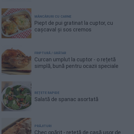
MÂNCĂRURI CU CARNE
Piept de pui gratinat la cuptor, cu
cașcaval și sos cremos
FRIPTURĂ / GRĂTAR
Curcan umplut la cuptor - o rețetă
simplă, bună pentru ocazii speciale
REȚETE RAPIDE
Salată de spanac asortată
PRĂJITURI
Chec opărit - rețetă de casă ușor de