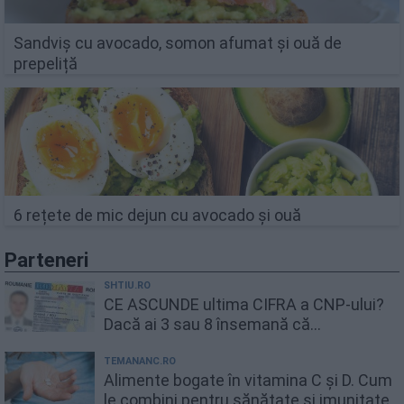
Sandviș cu avocado, somon afumat și ouă de
prepeliță
6 rețete de mic dejun cu avocado și ouă
Parteneri
SHTIU.RO
CE ASCUNDE ultima CIFRA a CNP-ului?
Dacă ai 3 sau 8 însemană că...
TEMANANC.RO
Alimente bogate în vitamina C și D. Cum
le combini pentru sănătate și imunitate