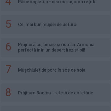
4
Pâine împletită - cea mai ușoară rețetă
5
Cel mai bun mujdei de usturoi
6
Prăjitură cu lămâie și ricotta. Armonia
perfectă într-un desert irezistibil!
7
Mușchiuleț de porc în sos de soia
8
Prăjitura Boema - rețetă de cofetărie