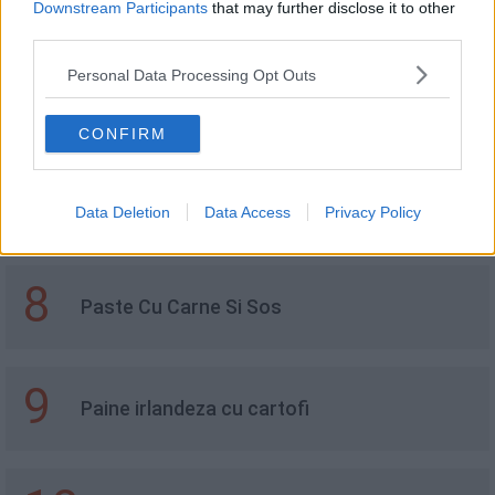
5
Brioșe cu ovăz, mere și scorțișoară
Downstream Participants
that may further disclose it to other
third parties.
Personal Data Processing Opt Outs
6
Tocăniță de porc cu macaroane
CONFIRM
7
Chec cu cremă de brânză și ciocolată
Data Deletion
Data Access
Privacy Policy
8
Paste Cu Carne Si Sos
9
Paine irlandeza cu cartofi