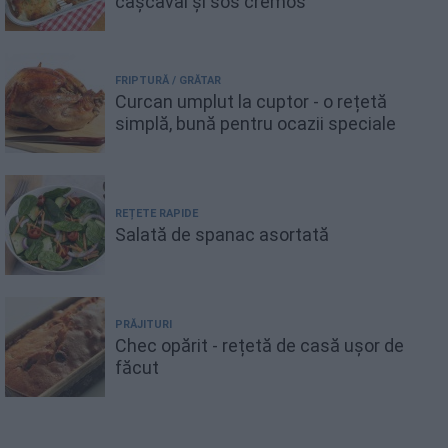
cașcaval și sos cremos
FRIPTURĂ / GRĂTAR
Curcan umplut la cuptor - o rețetă
simplă, bună pentru ocazii speciale
REȚETE RAPIDE
Salată de spanac asortată
PRĂJITURI
Chec opărit - rețetă de casă ușor de
făcut