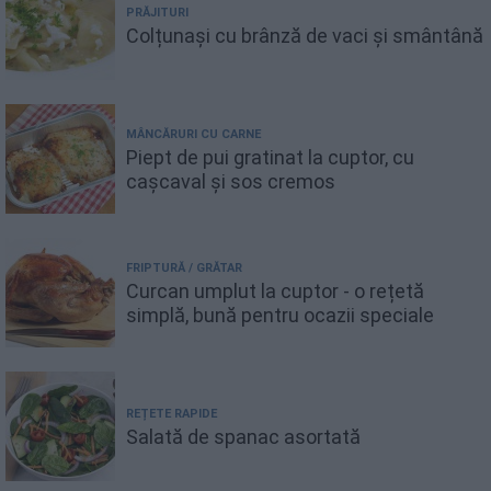
PRĂJITURI
Colțunași cu brânză de vaci și smântână
MÂNCĂRURI CU CARNE
Piept de pui gratinat la cuptor, cu
cașcaval și sos cremos
FRIPTURĂ / GRĂTAR
Curcan umplut la cuptor - o rețetă
simplă, bună pentru ocazii speciale
REȚETE RAPIDE
Salată de spanac asortată