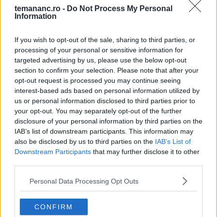
temananc.ro -
Do Not Process My Personal
Aripioare de pui marinate – rețete
Information
simple pentru grătar, cuptor sau
tigaie
If you wish to opt-out of the sale, sharing to third parties, or
processing of your personal or sensitive information for
targeted advertising by us, please use the below opt-out
section to confirm your selection. Please note that after your
Recomandări
opt-out request is processed you may continue seeing
interest-based ads based on personal information utilized by
1
us or personal information disclosed to third parties prior to
5 Alimente Cu Efect Antiinflamator
your opt-out. You may separately opt-out of the further
disclosure of your personal information by third parties on the
IAB’s list of downstream participants. This information may
also be disclosed by us to third parties on the
IAB’s List of
2
Cinci feluri geniale în care poți folosi votca,
Downstream Participants
that may further disclose it to other
în afară de a o bea
third parties.
Personal Data Processing Opt Outs
3
Cremă de portocale - rețeta perfectă
pentru prăjituri și torturi
CONFIRM