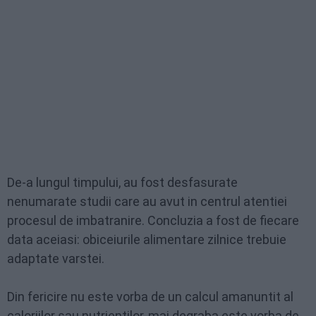
De-a lungul timpului, au fost desfasurate
nenumarate studii care au avut in centrul atentiei
procesul de imbatranire. Concluzia a fost de fiecare
data aceiasi: obiceiurile alimentare zilnice trebuie
adaptate varstei.
Din fericire nu este vorba de un calcul amanuntit al
caloriilor sau nutrientilor, mai degraba este vorba de