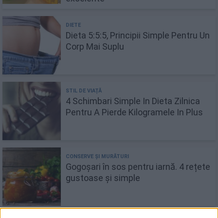
Dieta 5:5:5, Principii Simple Pentru Un
Corp Mai Suplu
4 Schimbari Simple In Dieta Zilnica
Pentru A Pierde Kilogramele In Plus
Gogoșari în sos pentru iarnă. 4 rețete
gustoase și simple