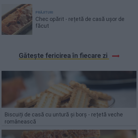
PRĂJITURI
Chec opărit - rețetă de casă ușor de
făcut
Gătește fericirea în fiecare zi
Biscuiți de casă cu untură și borș - rețetă veche
românească