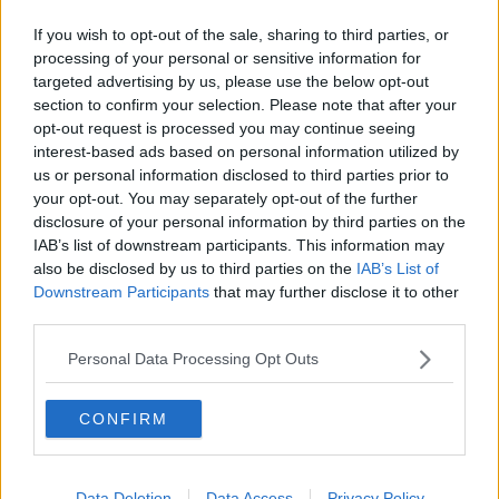
If you wish to opt-out of the sale, sharing to third parties, or
processing of your personal or sensitive information for
3
targeted advertising by us, please use the below opt-out
Cod Cu Curry Si Cocos
section to confirm your selection. Please note that after your
opt-out request is processed you may continue seeing
interest-based ads based on personal information utilized by
4
us or personal information disclosed to third parties prior to
Fursecuri Cu Portocale Si Ciocolata
your opt-out. You may separately opt-out of the further
disclosure of your personal information by third parties on the
IAB’s list of downstream participants. This information may
also be disclosed by us to third parties on the
IAB’s List of
5
Inghetata Oreo
Downstream Participants
that may further disclose it to other
third parties.
Personal Data Processing Opt Outs
6
Sos Maître d Hôtel pentru friptură
CONFIRM
7
Pui cu tarhon
Data Deletion
Data Access
Privacy Policy