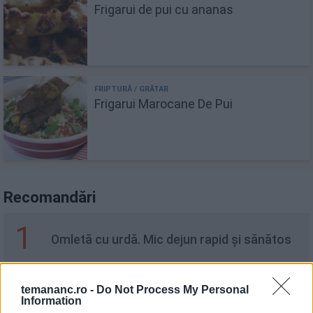
Frigarui de pui cu ananas
Frigarui Marocane De Pui
Recomandări
1
Omletă cu urdă. Mic dejun rapid și sănătos
temananc.ro -
Do Not Process My Personal
2
Compot de cireșe cu scorțișoară - fără
Information
zahăr