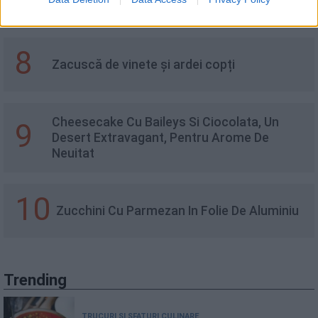
8
Zacuscă de vinete și ardei copți
Cheesecake Cu Baileys Si Ciocolata, Un
9
Desert Extravagant, Pentru Arome De
Neuitat
10
Zucchini Cu Parmezan In Folie De Aluminiu
Trending
TRUCURI ȘI SFATURI CULINARE