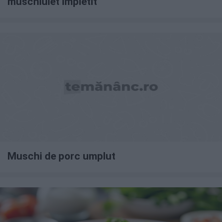
muschiulet impletit
Muschi de porc umplut