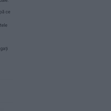
uăle.
upă ce
tele
ugați