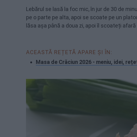
Lebărul se lasă la foc mic, în jur de 30 de minu
pe o parte pe alta, apoi se scoate pe un plato
lăsa așa până a doua zi, apoi îl scoateți afară 
ACEASTĂ REȚETĂ APARE ȘI ÎN:
Masa de Crăciun 2026 - meniu, idei, rețe