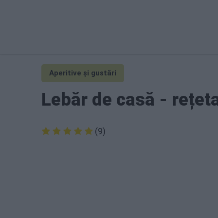
Aperitive și gustări
Lebăr de casă - rețe
(9)