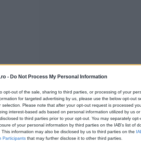
ro -
Do Not Process My Personal Information
to opt-out of the sale, sharing to third parties, or processing of your per
formation for targeted advertising by us, please use the below opt-out s
r selection. Please note that after your opt-out request is processed y
eing interest-based ads based on personal information utilized by us or
disclosed to third parties prior to your opt-out. You may separately opt-
losure of your personal information by third parties on the IAB’s list of
lăsați ficatul în apă rece într-un bol pentru a ieși sângele 
. This information may also be disclosed by us to third parties on the
IA
Participants
that may further disclose it to other third parties.
 spuma. Este indicat să îl încercați cu furculița, iar atunci 