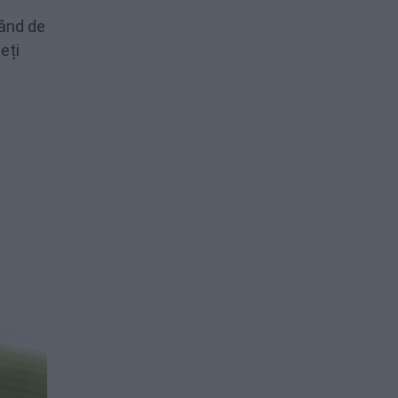
când de
eți