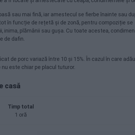
e de a fi tocate și amestecate cu ceapa, condimentele și o
roasă sau mai fină, iar amestecul se fierbe înainte sau d
 tot în funcție de rețetă și de zonă, pentru compoziție se
ii, inima, plămânii sau gușa. Cu toate acestea, condimen
e de dafin.
icat de porc variază între 10 și 15%. În cazul în care adă
nu este chiar pe placul tuturor.
e casă
Timp total
1 oră