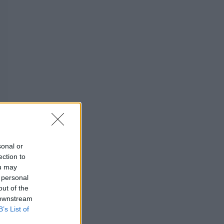
sonal or
ection to
ou may
 personal
out of the
 downstream
din el,
B’s List of
când nu