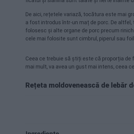
ficatul și slănina sunt tăiate și fierte înaint
De aici, rețetele variază, tocătura este mai g
a fost introdus într-un maț de porc. De altfel,
folosesc și alte organe de porc precum rinich
cele mai folosite sunt cimbrul, piperul sau foil
Ceea ce trebuie să știți este că proporția de f
mai mult, va avea un gust mai intens, ceea ce 
Rețeta moldovenească de lebăr d
Ingrediente