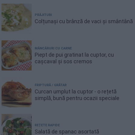
PRĂJITURI
Colțunași cu brânză de vaci și smântână
MÂNCĂRURI CU CARNE
Piept de pui gratinat la cuptor, cu
cașcaval și sos cremos
FRIPTURĂ / GRĂTAR
Curcan umplut la cuptor - o rețetă
simplă, bună pentru ocazii speciale
REȚETE RAPIDE
Salată de spanac asortată