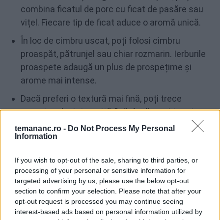
combina ficatul de porc cu ficat de pasăre sau
vițel. Fiecare tip de ficat aduce o aromă unică.
În loc de cimbru uscat, poți folosi cimbru
proaspăt, pătrunjel sau chiar rozmarin. Ierburile
proaspete adaugă un plus de prospețime și
arome mai intense.
Dacă preferi o textură mai fină, poți trece
amestecul printr-o sită fină după ce ai tocat
carnea și ficatul. Pentru o textură mai rustică,
temananc.ro -
Do Not Process My Personal
Information
lasă bucățile puțin mai mari.
Dacă alegi să folosești coniac, încearcă să
If you wish to opt-out of the sale, sharing to third parties, or
marinezi ficatul în coniac timp de 1-2 ore înainte
processing of your personal or sensitive information for
targeted advertising by us, please use the below opt-out
de a-l toca. Aceasta va adăuga o aromă mai
section to confirm your selection. Please note that after your
pronunțată și va frăgezi ficatul.
opt-out request is processed you may continue seeing
interest-based ads based on personal information utilized by
Poți adăuga legume precum morcovi sau țelină