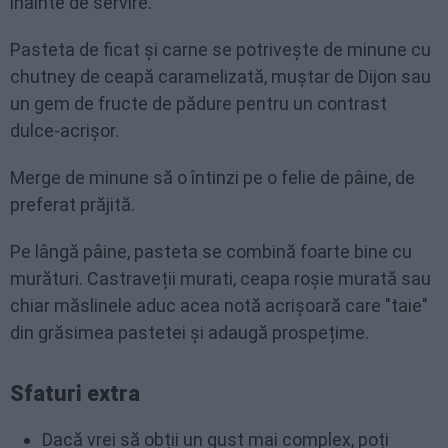
înainte de servire.
Pasteta de ficat și carne se potrivește de minune cu
chutney de ceapă caramelizată, muștar de Dijon sau
un gem de fructe de pădure pentru un contrast
dulce-acrișor.
Merge de minune să o întinzi pe o felie de pâine, de
preferat prăjită.
Pe lângă pâine, pasteta se combină foarte bine cu
murături. Castraveții murati, ceapa roșie murată sau
chiar măslinele aduc acea notă acrișoară care "taie"
din grăsimea pastetei și adaugă prospețime.
Sfaturi extra
Dacă vrei să obții un gust mai complex, poți