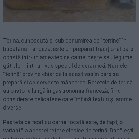
Terina, cunoscută și sub denumirea de "terrine" în
bucătăria franceză, este un preparat tradițional care
constă într-un amestec de carne, pește sau legume,
gătit lent într-un vas special de ceramică. Numele
"terină" provine chiar de la acest vas în care se
prepară și se servește mâncarea. Rețetele de terină
au o istorie lungă în gastronomia franceză, fiind
considerate delicatese care îmbină texturi și arome
diverse.
Pasteta de ficat cu carne tocată este, de fapt, o
variantă a acestei rețete clasice de terină. Dacă ești
un fan al pateurilor de ficat făcute în casă, atunci cu