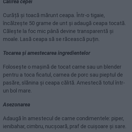
Călirea cepei
Curăță și toacă mărunt ceapa. Într-o tigaie,
încălzește 50 grame de unt și adaugă ceapa tocată.
Călește la foc mic până devine transparentă și
moale. Lasă ceapa să se răcească puțin.
Tocarea și amestecarea ingredientelor
Folosește o mașină de tocat carne sau un blender
pentru a toca ficatul, carnea de porc sau pieptul de
pasăre, slănina și ceapa călită. Amestecă totul într-
un bol mare.
Asezonarea
Adaugă în amestecul de carne condimentele: piper,
ienibahar, cimbru, nucșoară, praf de cuișoare și sare.