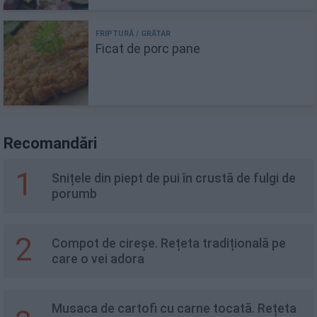
Ficat de porc pane
Recomandări
1
Snițele din piept de pui în crustă de fulgi de
porumb
2
Compot de cireșe. Rețeta tradițională pe
care o vei adora
Musaca de cartofi cu carne tocată. Rețeta