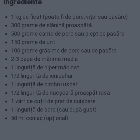
Ingrediente
1 kg de ficat (poate fi de porc, vițel sau pasăre)
300 grame de slănină proaspătă
500 grame carne de porc sau piept de pasăre
150 grame de unt
100 grame grăsime de porc sau de pasăre
2-3 cepe de mărime medie
1 linguriță de piper măcinat
1/2 linguriță de ienibahar
1 linguriță de cimbru uscat
1/2 linguriță de nucșoară proaspăt rasă
1 vârf de cuțit de praf de cuișoare
1 linguriță de sare (sau după gust)
50 ml coniac (opțional)