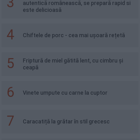
3
autentică românească, se prepară rapid si
este delicioasă
4
Chiftele de porc - cea mai ușoară rețetă
5
Friptură de miel gătită lent, cu cimbru și
ceapă
6
Vinete umpute cu carne la cuptor
7
Caracatiță la grătar în stil grecesc