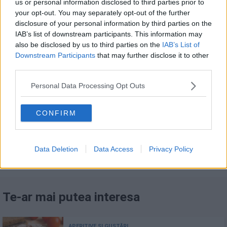
us or personal information disclosed to third parties prior to
rase fin în compoziție pentru a aduce un plus de
your opt-out. You may separately opt-out of the further
umiditate și o notă de dulceață.
disclosure of your personal information by third parties on the
IAB’s list of downstream participants. This information may
După ce ai amestecat toate ingredientele, ia o
also be disclosed by us to third parties on the
IAB’s List of
linguriță din amestec și prăjește-o rapid într-o
Downstream Participants
that may further disclose it to other
third parties.
tigaie. Gustă și ajustează condimentele, dacă
este necesar.
Personal Data Processing Opt Outs
CONFIRM
FACEBOOK
WHATSAPP
EMAIL
Data Deletion
Data Access
Privacy Policy
Te-ar mai putea interesa