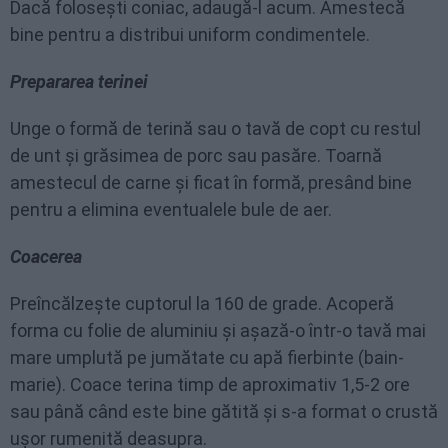
Dacă folosești coniac, adaugă-l acum. Amestecă
bine pentru a distribui uniform condimentele.
Prepararea terinei
Unge o formă de terină sau o tavă de copt cu restul
de unt și grăsimea de porc sau pasăre. Toarnă
amestecul de carne și ficat în formă, presând bine
pentru a elimina eventualele bule de aer.
Coacerea
Preîncălzește cuptorul la 160 de grade. Acoperă
forma cu folie de aluminiu și așază-o într-o tavă mai
mare umplută pe jumătate cu apă fierbinte (bain-
marie). Coace terina timp de aproximativ 1,5-2 ore
sau până când este bine gătită și s-a format o crustă
ușor rumenită deasupra.