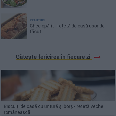
PRĂJITURI
Chec opărit - rețetă de casă ușor de
făcut
Gătește fericirea în fiecare zi
Biscuiți de casă cu untură și borș - rețetă veche
românească