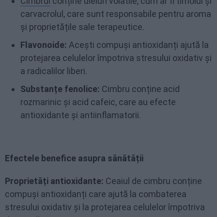
Cimbrul
conține uleiuri volatile, cum ar fi timolul și
carvacrolul, care sunt responsabile pentru aroma
și proprietățile sale terapeutice.
Flavonoide:
Acești compuși antioxidanți ajută la
protejarea celulelor împotriva stresului oxidativ și
a radicalilor liberi.
Substanțe fenolice:
Cimbru conține acid
rozmarinic și acid cafeic, care au efecte
antioxidante și antiinflamatorii.
Efectele benefice asupra sănătății
Proprietăți antioxidante:
Ceaiul de cimbru conține
compuși antioxidanți care ajută la combaterea
stresului oxidativ și la protejarea celulelor împotriva