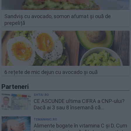
Sandviș cu avocado, somon afumat și ouă de
prepeliță
6 rețete de mic dejun cu avocado și ouă
Parteneri
SHTIU.RO
CE ASCUNDE ultima CIFRA a CNP-ului?
Dacă ai 3 sau 8 însemană că...
TEMANANC.RO
Alimente bogate în vitamina C și D. Cum