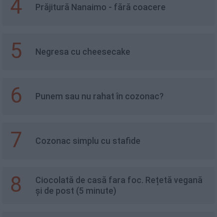
4
Prăjitură Nanaimo - fără coacere
5
Negresa cu cheesecake
6
Punem sau nu rahat în cozonac?
7
Cozonac simplu cu stafide
8
Ciocolată de casă fara foc. Rețetă vegană
și de post (5 minute)