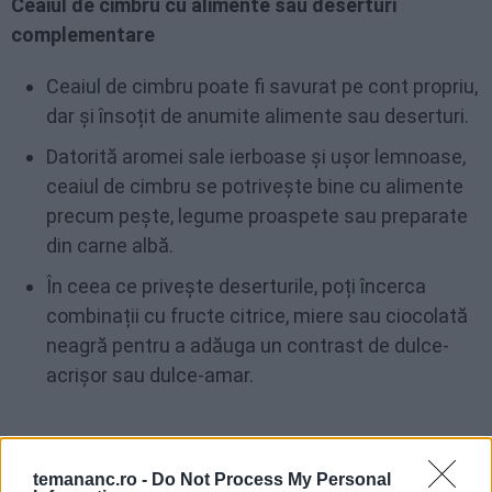
Ceaiul de cimbru cu alimente sau deserturi
complementare
Ceaiul de cimbru poate fi savurat pe cont propriu,
dar și însoțit de anumite alimente sau deserturi.
Datorită aromei sale ierboase și ușor lemnoase,
ceaiul de cimbru se potrivește bine cu alimente
precum pește, legume proaspete sau preparate
din carne albă.
În ceea ce privește deserturile, poți încerca
combinații cu fructe citrice, miere sau ciocolată
neagră pentru a adăuga un contrast de dulce-
acrișor sau dulce-amar.
Precauții și contraindicații
temananc.ro -
Do Not Process My Personal