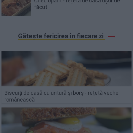
Chec opărit - rețetă de casă ușor de
făcut
Gătește fericirea în fiecare zi
Biscuiți de casă cu untură și borș - rețetă veche
românească