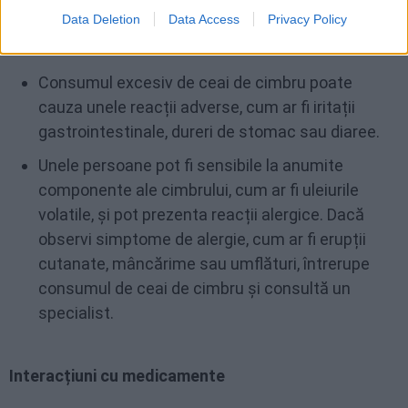
Data Deletion
Data Access
Privacy Policy
Reacții adverse
Consumul excesiv de ceai de cimbru poate
cauza unele reacții adverse, cum ar fi iritații
gastrointestinale, dureri de stomac sau diaree.
Unele persoane pot fi sensibile la anumite
componente ale cimbrului, cum ar fi uleiurile
volatile, și pot prezenta reacții alergice. Dacă
observi simptome de alergie, cum ar fi erupții
cutanate, mâncărime sau umflături, întrerupe
consumul de ceai de cimbru și consultă un
specialist.
Interacțiuni cu medicamente