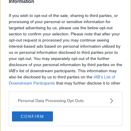
Information
If you wish to opt-out of the sale, sharing to third parties, or
processing of your personal or sensitive information for
targeted advertising by us, please use the below opt-out
section to confirm your selection. Please note that after your
opt-out request is processed you may continue seeing
interest-based ads based on personal information utilized by
us or personal information disclosed to third parties prior to
your opt-out. You may separately opt-out of the further
disclosure of your personal information by third parties on the
IAB’s list of downstream participants. This information may
also be disclosed by us to third parties on the
IAB’s List of
Downstream Participants
that may further disclose it to other
Ceai de cimbru cu lămâie
third parties.
Deși ceaiul de cimbru are multe beneficii și este
Personal Data Processing Opt Outs
considerat în general sigur pentru consum, există
câteva precauții și contraindicații pe care ar trebui să
CONFIRM
le iei în considerare.