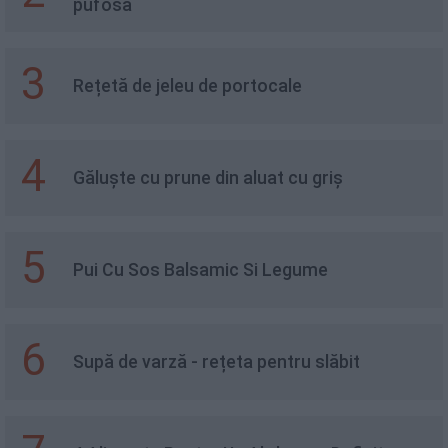
pufosă
3
Rețetă de jeleu de portocale
4
Găluște cu prune din aluat cu griș
5
Pui Cu Sos Balsamic Si Legume
6
Supă de varză - rețeta pentru slăbit