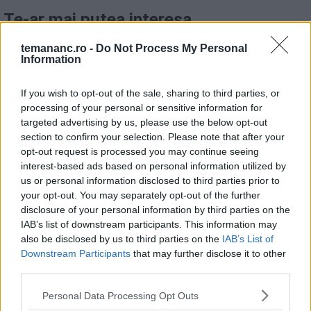
Te-ar mai putea interesa
temananc.ro -
Do Not Process My Personal
Information
Clătite americane (pancakes)
pufoase și rapide - rețeta originală
If you wish to opt-out of the sale, sharing to third parties, or
processing of your personal or sensitive information for
targeted advertising by us, please use the below opt-out
section to confirm your selection. Please note that after your
opt-out request is processed you may continue seeing
Ficăței lionezi - rețeta franțuzească
interest-based ads based on personal information utilized by
us or personal information disclosed to third parties prior to
pentru un preparat rafinat
your opt-out. You may separately opt-out of the further
disclosure of your personal information by third parties on the
IAB’s list of downstream participants. This information may
also be disclosed by us to third parties on the
IAB’s List of
Downstream Participants
that may further disclose it to other
Clătite fără lapte. Cum le faci
third parties.
pufoase
Personal Data Processing Opt Outs