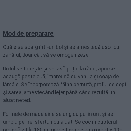
Mod de preparare
Ouăle se sparg într-un bol și se amestecă ușor cu
zahărul, doar cât să se omogenizeze.
Untul se topește și se lasă puțin la răcit, apoi se
adaugă peste ouă, împreună cu vanilia și coaja de
lămâie. Se încorporează făina cernută, praful de copt
și sarea, amestecând lejer până când rezultă un
aluat neted.
Formele de madeleine se ung cu puțin unt și se
umplu pe trei sferturi cu aluat. Se coc în cuptorul
preîncălzit la 180 de grade timp de aproximativ 10–