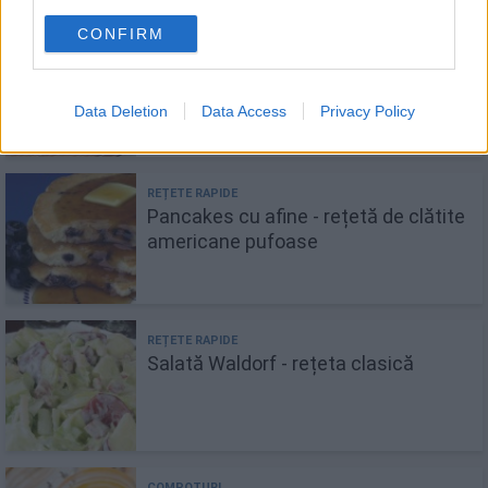
CONFIRM
Compot de pere - rețeta clasică cu o
notă delicioasă
Data Deletion
Data Access
Privacy Policy
Pancakes cu afine - rețetă de clătite
americane pufoase
Salată Waldorf - rețeta clasică