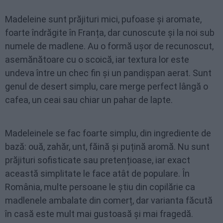
Madeleine sunt prăjituri mici, pufoase și aromate,
foarte îndrăgite în Franța, dar cunoscute și la noi sub
numele de madlene. Au o formă ușor de recunoscut,
asemănătoare cu o scoică, iar textura lor este
undeva între un chec fin și un pandișpan aerat. Sunt
genul de desert simplu, care merge perfect lângă o
cafea, un ceai sau chiar un pahar de lapte.
Madeleinele se fac foarte simplu, din ingrediente de
bază: ouă, zahăr, unt, făină și puțină aromă. Nu sunt
prăjituri sofisticate sau pretențioase, iar exact
această simplitate le face atât de populare. În
România, multe persoane le știu din copilărie ca
madlenele ambalate din comerț, dar varianta făcută
în casă este mult mai gustoasă și mai fragedă.