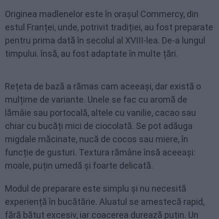
Originea madlenelor este în orașul Commercy, din
estul Franței, unde, potrivit tradiției, au fost preparate
pentru prima dată în secolul al XVIII-lea. De-a lungul
timpului. însă, au fost adaptate în multe țări.
Rețeta de bază a rămas cam aceeași, dar există o
mulțime de variante. Unele se fac cu aromă de
lămâie sau portocală, altele cu vanilie, cacao sau
chiar cu bucăți mici de ciocolată. Se pot adăuga
migdale măcinate, nucă de cocos sau miere, în
funcție de gusturi. Textura rămâne însă aceeași:
moale, puțin umedă și foarte delicată.
Modul de preparare este simplu și nu necesită
experiență în bucătărie. Aluatul se amestecă rapid,
fără bătut excesiv, iar coacerea durează puțin. Un