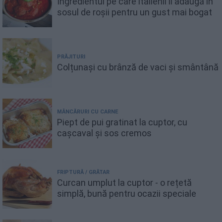
Ingredientul pe care italienii îl adaugă în
sosul de roșii pentru un gust mai bogat
PRĂJITURI
Colțunași cu brânză de vaci și smântână
MÂNCĂRURI CU CARNE
Piept de pui gratinat la cuptor, cu
cașcaval și sos cremos
FRIPTURĂ / GRĂTAR
Curcan umplut la cuptor - o rețetă
simplă, bună pentru ocazii speciale