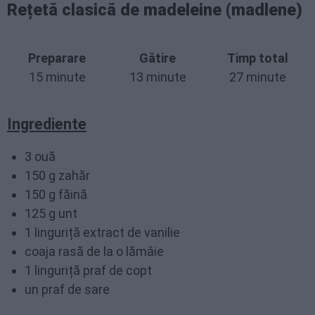
Rețetă clasică de madeleine (madlene)
Preparare
Gătire
Timp total
15 minute
13 minute
27 minute
Ingrediente
3 ouă
150 g zahăr
150 g făină
125 g unt
1 linguriță extract de vanilie
coaja rasă de la o lămâie
1 linguriță praf de copt
un praf de sare