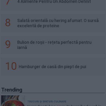
7
4 Alimente Pentru Un Abdomen Definit
8
Salată orientală cu hering afumat. O sursă
excelentă de proteine
9
Bulion de roșii - rețeta perfectă pentru
iarnă
10
Hamburger de casă din piept de pui
Trending
TRUCURI ȘI SFATURI CULINARE