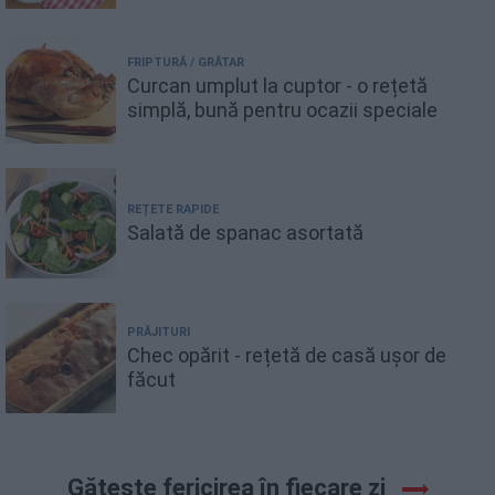
FRIPTURĂ / GRĂTAR
Curcan umplut la cuptor - o rețetă
simplă, bună pentru ocazii speciale
REȚETE RAPIDE
Salată de spanac asortată
PRĂJITURI
Chec opărit - rețetă de casă ușor de
făcut
Gătește fericirea în fiecare zi