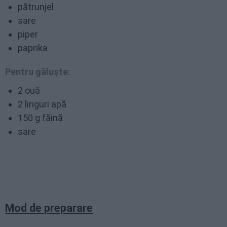
pătrunjel
sare
piper
paprika
Pentru găluște:
2 ouă
2 linguri apă
150 g făină
sare
Mod de preparare