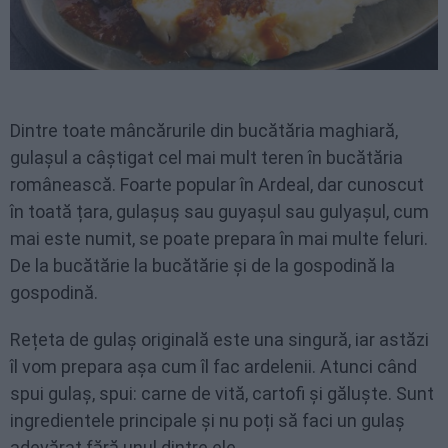
Dintre toate mâncărurile din bucătăria maghiară,
gulașul a câștigat cel mai mult teren în bucătăria
românească. Foarte popular în Ardeal, dar cunoscut
în toată țara, gulașuș sau guyașul sau gulyașul, cum
mai este numit, se poate prepara în mai multe feluri.
De la bucătărie la bucătărie și de la gospodină la
gospodină.
Rețeta de gulaș originală este una singură, iar astăzi
îl vom prepara așa cum îl fac ardelenii. Atunci când
spui gulaș, spui: carne de vită, cartofi și găluște. Sunt
ingredientele principale și nu poți să faci un gulaș
adevărat fără unul dintre ele.