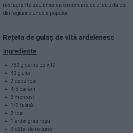
restaurante sau chiar ca o mâncare de zi cu zi la cei
din regiunile unde e popular.
Rețeta de gulaș de vită ardelenesc
Ingrediente
750 g carne de vită
40 g ulei
2 cepe roșii
4-5 cartofi
3 morcovi
1/2 țelină
2 roșii
1 ardei gras roșu
4 căței de usturoi