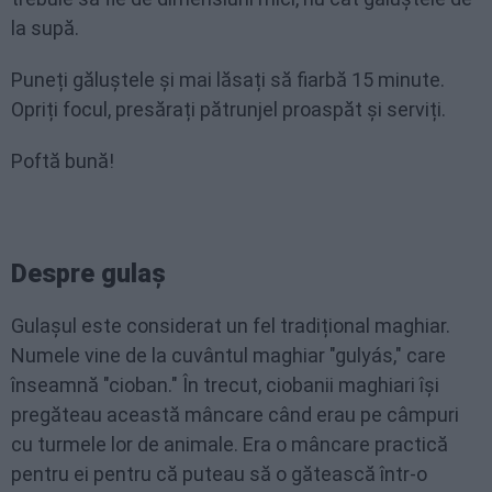
la supă.
Puneți găluștele și mai lăsați să fiarbă 15 minute.
Opriți focul, presărați pătrunjel proaspăt și serviți.
Poftă bună!
Despre gulaș
Gulașul este considerat un fel tradițional maghiar.
Numele vine de la cuvântul maghiar "gulyás," care
înseamnă "cioban." În trecut, ciobanii maghiari își
pregăteau această mâncare când erau pe câmpuri
cu turmele lor de animale. Era o mâncare practică
pentru ei pentru că puteau să o gătească într-o