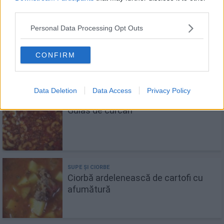
third parties.
Personal Data Processing Opt Outs
Gulaș unguresc de porc cu cartofi
CONFIRM
Data Deletion
Data Access
Privacy Policy
Gulas de curcan
Ciorbă ardelenească de cartofi cu
afumătură