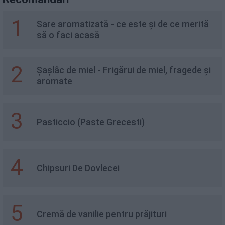
1
Sare aromatizată - ce este și de ce merită
să o faci acasă
2
Șașlâc de miel - Frigărui de miel, fragede și
aromate
3
Pasticcio (Paste Grecesti)
4
Chipsuri De Dovlecei
5
Cremă de vanilie pentru prăjituri