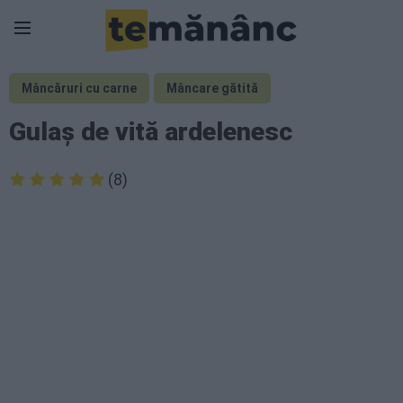
Mâncăruri cu carne
Mâncare gătită
Gulaș de vită ardelenesc
(8)