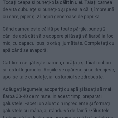
Tocați ceapa și puneți-o la călit în ulei. Tăiați carnea
de vită cubulețe și puneți-o și pe ea la călit, împreună
cu sare, piper și 2 linguri generoase de paprika.
Când carnea este călită pe toate părțile, puneți 2
căni de apă cât să o acopere și lăsați să fiarbă la foc
mic, cu capacul pus, o oră și jumătate. Completați cu
apă când se evaporă.
Cât timp se gătește carnea, curățați și tăiați cuburi
și restul legumelor. Roșiile se opăresc și se decojesc,
apoi se taie cubulețe, iar usturoiul se zdrobește.
Adăugați legumele, acoperiți cu apă și lăsați să mai
fiarbă 30-40 de minute. În acest timp, preparați
găluștele. Faceți un aluat din ingrediente și formați
găluștele cu mâna, ajutându-vă de făină. Găluștele
trebuie să fie de dimensiuni mici, nu cât găluștele de