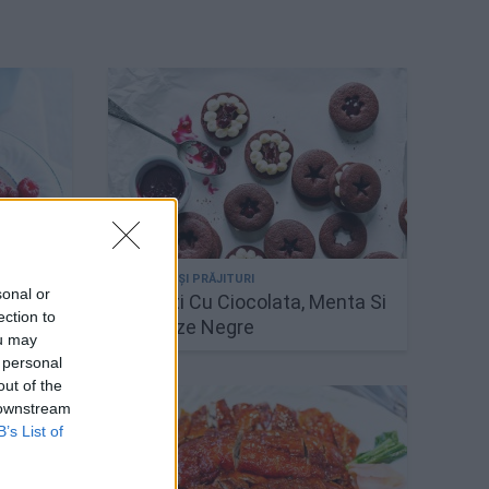
sonal or
Biscuiti Cu Ciocolata, Menta Si
ection to
Coacaze Negre
ou may
 personal
out of the
 downstream
B’s List of