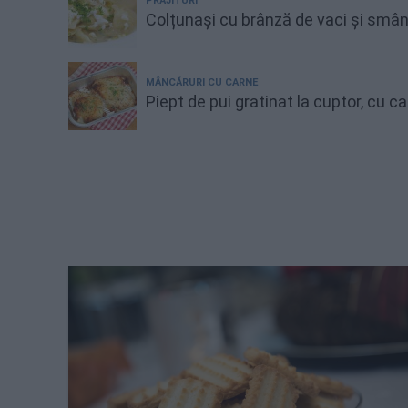
PRĂJITURI
Colțunași cu brânză de vaci și smâ
MÂNCĂRURI CU CARNE
Piept de pui gratinat la cuptor, cu 