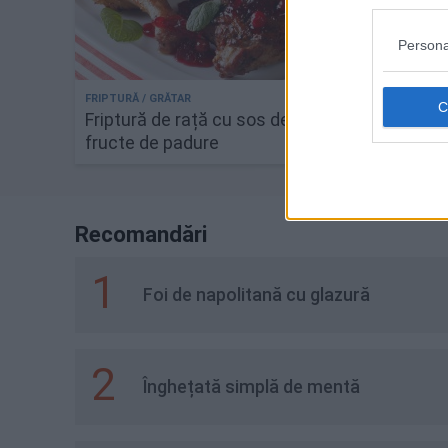
Persona
Friptură de rață cu sos de
Paste 
fructe de padure
Recomandări
1
Foi de napolitană cu glazură
2
Înghețată simplă de mentă