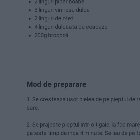
2 linguri piper boabe
3 linguri vin rosu dulce
2 linguri de otet
4 linguri dulceata de coacaze
200g broccoli
Mod de preparare
1. Se cresteaza usor pielea de pe pieptul de 
sare.
2. Se prajeste pieptul intr-o tigaie, la foc ma
gateste timp de inca 4 minute. Se iau de pe f