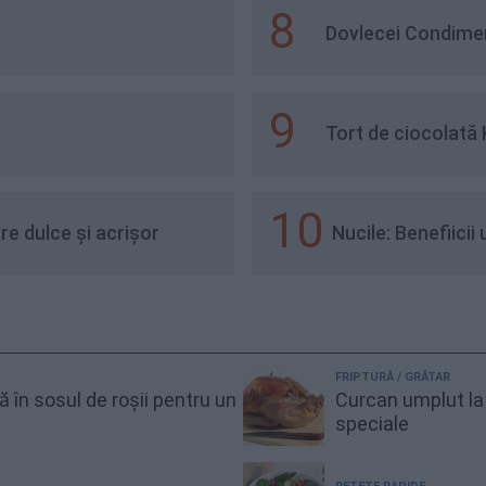
8
Dovlecei Condiment
9
Tort de ciocolată 
10
tre dulce și acrișor
FRIPTURĂ / GRĂTAR
gă în sosul de roșii pentru un
Curcan umplut la 
speciale