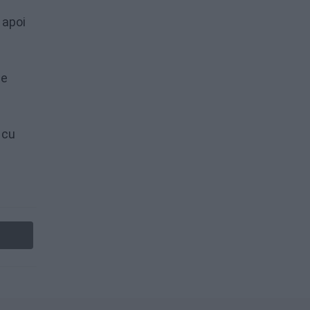
 apoi
se
 cu