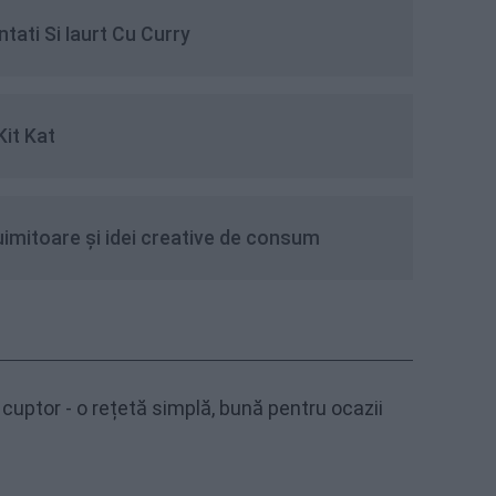
ati Si Iaurt Cu Curry
Kit Kat
Nucile: Benefiicii uimitoare și idei creative de consum
cuptor - o rețetă simplă, bună pentru ocazii