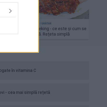
 - cea
Rață Peking - ce este și cum se
prepară. Rețeta simplă
ogate în vitamina C
vi - cea mai simplă rețetă