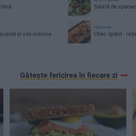
REȚETE RAPIDE
ntână
Salată de spanac
PRĂJITURI
cașcaval și sos cremos
Chec opărit - reț
Gătește fericirea în fiecare zi