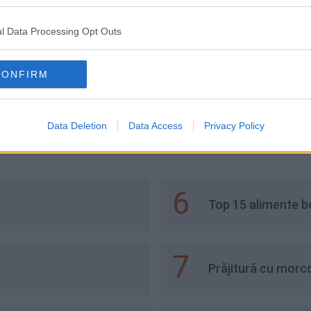
l Data Processing Opt Outs
CONFIRM
Cu Sos Ragu De Rata
Rață delicioasă la cuptor
mai ușoară rețetă
Data Deletion
Data Access
Privacy Policy
6
Top 15 alimente b
7
Prăjitură cu morco