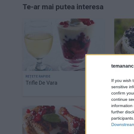
Te-ar mai putea interesa
temananc.
If you wish 
Trifle De Vara
Tarta 
sensitive in
de cap
confirm you
continue se
information 
further disc
participants
Downstream 