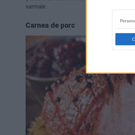
sarmale.
Persona
Carnea de porc