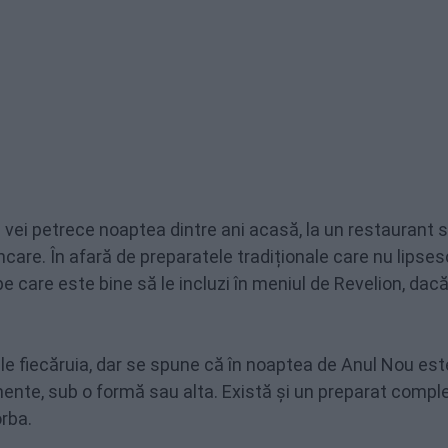
 că vei petrece noaptea dintre ani acasă, la un restaurant 
ncare. În afară de preparatele tradiționale care nu lipses
e care este bine să le incluzi în meniul de Revelion, dacă
rile fiecăruia, dar se spune că în noaptea de Anul Nou est
ente, sub o formă sau alta. Există și un preparat compl
orba.