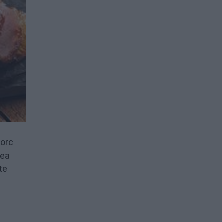
porc
tea
te