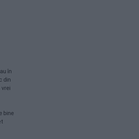
sau în
c din
 vrei
e bine
et