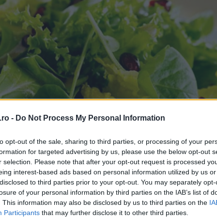
ro -
Do Not Process My Personal Information
to opt-out of the sale, sharing to third parties, or processing of your per
formation for targeted advertising by us, please use the below opt-out s
r selection. Please note that after your opt-out request is processed y
eing interest-based ads based on personal information utilized by us or
disclosed to third parties prior to your opt-out. You may separately opt-
rebuie să se regăsească și ele pe masa de Revelion. Expl
losure of your personal information by third parties on the IAB’s list of
adică banii, iar dacă vrei să ai noroc la bani în anul care 
. This information may also be disclosed by us to third parties on the
IA
Participants
that may further disclose it to other third parties.
tră și
varza
, crudă sau murată, sub formă de salată sau