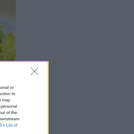
sonal or
ection to
ou may
 personal
out of the
icația
 downstream
vine,
B’s List of