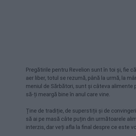
Pregătirile pentru Revelion sunt în toi și, fie
aer liber, totul se rezumă, până la urmă, la mâ
meniul de Sărbători, sunt și câteva alimente p
să-ți meargă bine în anul care vine.
Ține de tradiție, de superstiții și de convinge
să ai pe masă câte puțin din următoarele alim
interzis, dar veți afla la final despre ce este v