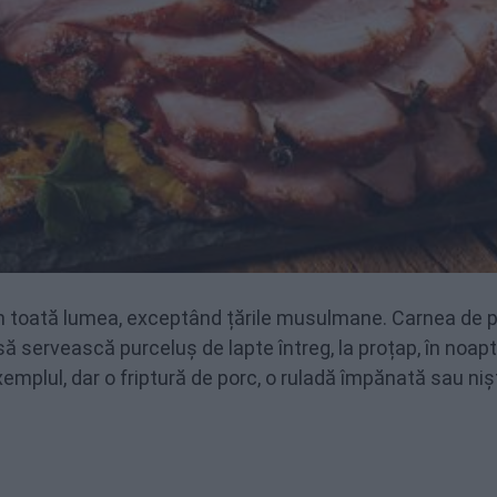
în toată lumea, exceptând țările musulmane. Carnea de 
să servească purceluș de lapte întreg, la proțap, în noap
xemplul, dar o friptură de porc, o ruladă împănată sau niș