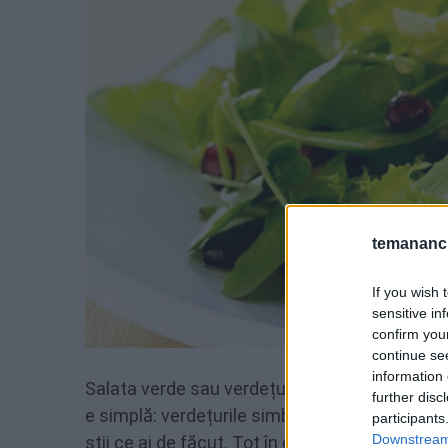
temananc.
If you wish 
sensitive in
confirm you
continue se
information 
Salata verde sau verdețurile de orice formă t
further disc
e simplă: verdețurile simbolizează ”verzișorii”, 
participants
Downstream 
știi ce ai de făcut. Tot în categoria aceasta in