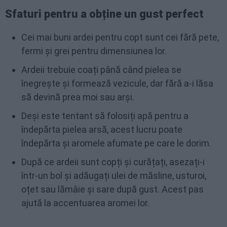
Sfaturi pentru a obține un gust perfect
Cei mai buni ardei pentru copt sunt cei fără pete,
fermi și grei pentru dimensiunea lor.
Ardeii trebuie coați până când pielea se
înegrește și formează vezicule, dar fără a-i lăsa
să devină prea moi sau arși.
Deși este tentant să folosiți apă pentru a
îndepărta pielea arsă, acest lucru poate
îndepărta și aromele afumate pe care le dorim.
După ce ardeii sunt copți și curățați, asezați-i
într-un bol și adăugați ulei de măsline, usturoi,
oțet sau lămâie și sare după gust. Acest pas
ajută la accentuarea aromei lor.