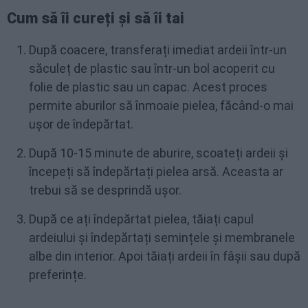
Cum să îi cureți și să îi tai
După coacere, transferați imediat ardeii într-un
săculeț de plastic sau într-un bol acoperit cu
folie de plastic sau un capac. Acest proces
permite aburilor să înmoaie pielea, făcând-o mai
ușor de îndepărtat.
După 10-15 minute de aburire, scoateți ardeii și
începeți să îndepărtați pielea arsă. Aceasta ar
trebui să se desprindă ușor.
După ce ați îndepărtat pielea, tăiați capul
ardeiului și îndepărtați semințele și membranele
albe din interior. Apoi tăiați ardeii în fâșii sau după
preferințe.