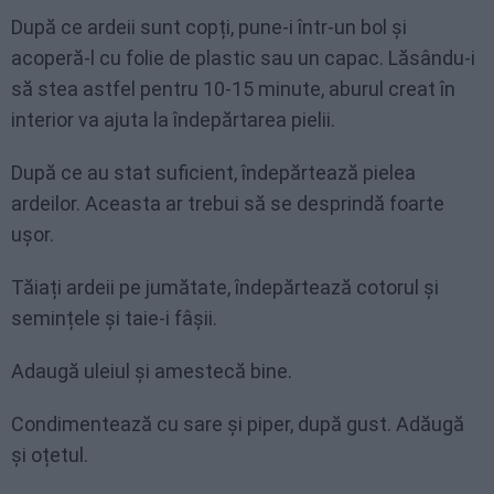
După ce ardeii sunt copți, pune-i într-un bol și
acoperă-l cu folie de plastic sau un capac. Lăsându-i
să stea astfel pentru 10-15 minute, aburul creat în
interior va ajuta la îndepărtarea pielii.
După ce au stat suficient, îndepărtează pielea
ardeilor. Aceasta ar trebui să se desprindă foarte
ușor.
Tăiați ardeii pe jumătate, îndepărtează cotorul și
semințele și taie-i fâșii.
Adaugă uleiul și amestecă bine.
Condimentează cu sare și piper, după gust. Adăugă
și oțetul.