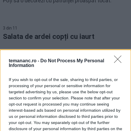
Poți să o decorezi cu pătrunjel proaspăt tocat.
3
din
11
Salata de ardei copți cu iaurt
Această salată este foarte apreciată în țările din
temananc.ro -
Do Not Process My Personal
Balcani și în Orientul Mijlociu, fiind cunoscută pentru
Information
gustul său unic și pentru beneficiile sale nutriționale.
If you wish to opt-out of the sale, sharing to third parties, or
Ingrediente
processing of your personal or sensitive information for
targeted advertising by us, please use the below opt-out
4 ardei copți
section to confirm your selection. Please note that after your
opt-out request is processed you may continue seeing
2 căni de iaurt natural (sau sana)
interest-based ads based on personal information utilized by
2 căței de usturoi
us or personal information disclosed to third parties prior to
1 lingură de ulei de măsline extra-virgin
your opt-out. You may separately opt-out of the further
disclosure of your personal information by third parties on the
Sare și piper, după gust