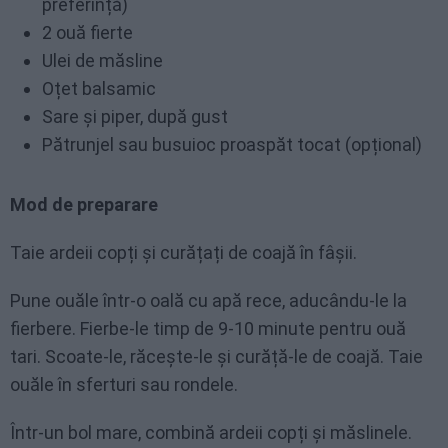
preferință)
2 ouă fierte
Ulei de măsline
Oțet balsamic
Sare și piper, după gust
Pătrunjel sau busuioc proaspăt tocat (opțional)
Mod de preparare
Taie ardeii copți și curățați de coajă în fâșii.
Pune ouăle într-o oală cu apă rece, aducându-le la
fierbere. Fierbe-le timp de 9-10 minute pentru ouă
tari. Scoate-le, răcește-le și curăță-le de coajă. Taie
ouăle în sferturi sau rondele.
Într-un bol mare, combină ardeii copți și măslinele.