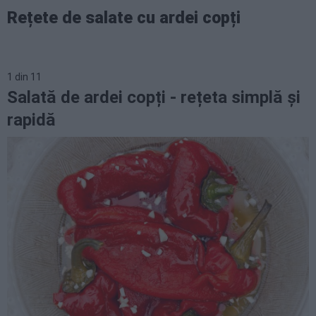
Rețete de salate cu ardei copți
1
din
11
Salată de ardei copți - rețeta simplă și
rapidă