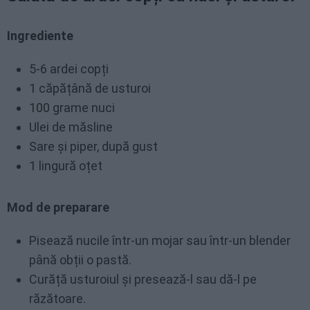
Ingrediente
5-6 ardei copți
1 căpățână de usturoi
100 grame nuci
Ulei de măsline
Sare și piper, după gust
1 lingură oțet
Mod de preparare
Pisează nucile într-un mojar sau într-un blender
până obții o pastă.
Curăță usturoiul și presează-l sau dă-l pe
răzătoare.