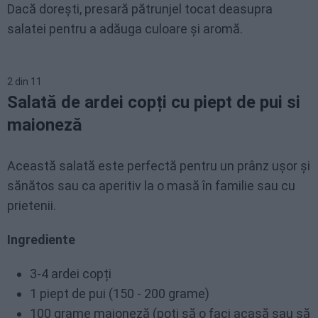
Dacă dorești, presară pătrunjel tocat deasupra
salatei pentru a adăuga culoare și aromă.
2
din
11
Salată de ardei copți cu piept de pui si
maioneză
Această salată este perfectă pentru un prânz ușor și
sănătos sau ca aperitiv la o masă în familie sau cu
prietenii.
Ingrediente
3-4 ardei copți
1 piept de pui (150 - 200 grame)
100 grame
maioneză
(poți să o faci acasă sau să