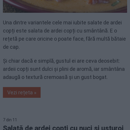
Una dintre variantele cele mai iubite salate de ardei
copți este salata de ardei copți cu smântână. E o
rețetă pe care oricine o poate face, fără multă bătaie
de cap.
Și chiar dacă e simplă, gustul ei are ceva deosebit:
ardeii copți sunt dulci și plini de aromă, iar smântâna
adaugă o textură cremoasă și un gust bogat.
Vezi rețeta »
7
din
11
Salată de ardei copți cu nuci și usturoi