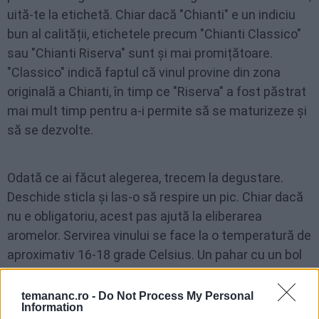
uită-te la etichetă. Chiar dacă "Chianti" e un indiciu
bun al calității, etichetele precum "Chianti Classico"
sau "Chianti Riserva" sunt și mai promițătoare.
"Classico" indică faptul că vinul provine din zona
originală a Chianti, în timp ce "Riserva" a fost păstrat
mai mult timp pentru a-i permite să se maturizeze și
să se dezvolte.
Odată ce ai făcut alegerea, trecem la degustare.
Deschide sticla și las-o să respire un pic. Chiar dacă
nu e obligatoriu, acest pas ajută la eliberarea
aromelor. Servirea vinului se face la o temperatură de
aproximativ 16-18 grade Celsius. Un pahar cu un bol
larg e ideal, pentru a permite vinului să respire și
pentru a-ți facilita mirosirea aromelor.
temananc.ro -
Do Not Process My Personal
Information