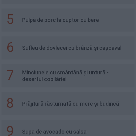
5
Pulpă de porc la cuptor cu bere
6
Sufleu de dovlecei cu brânză și cașcaval
7
Minciunele cu smântână și untură -
desertul copilăriei
8
Prăjitură răsturnată cu mere și budincă
9
Supa de avocado cu salsa