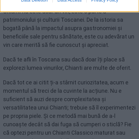
Data Deletion
Data Access
Privacy Policy
Chianti nu este doar un vin, este o parte a
patrimoniului și culturii Toscanei. De la istoria sa
bogată până la impactul asupra gastronomiei și
beneficiile sale pentru sănătate, este cu adevărat un
vin care merită să fie cunoscut și apreciat.
Dacă te afli în Toscana sau dacă doar îți place să
explorezi lumea vinurilor, Chianti are multe de oferit.
Dacă tot ce ai citit ți-a stârnit curiozitatea, acum e
momentul să treci de la cuvinte la acțiune. Nu e
suficient să auzi despre complexitatea și
versatilitatea unui Chianti; trebuie să îl experimentezi
pe propria piele. Și ce metodă mai bună de a-l
cunoaște decât să dai fuga să cumperi o sticlă? Fie
că optezi pentru un Chianti Classico maturat sau