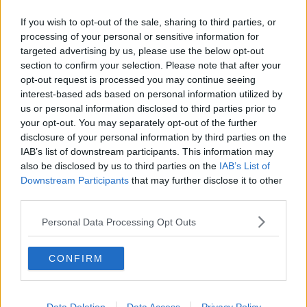
Pentru a savura la maxim un Chianti, e bine să îl
If you wish to opt-out of the sale, sharing to third parties, or
asociezi cu mâncarea potrivită. Datorită acidității
processing of your personal or sensitive information for
sale ridicate și taninilor medii, Chianti se potrivește
targeted advertising by us, please use the below opt-out
de minune cu mâncăruri bogate în grăsimi și
section to confirm your selection. Please note that after your
opt-out request is processed you may continue seeing
proteine. Așa că, gândește-te la feluri de mâncare ca
interest-based ads based on personal information utilized by
paste cu sosuri roșii, carne de vită, miel sau chiar
us or personal information disclosed to third parties prior to
pizza. Dacă ești vegetarian, o lasagna cu legume sau
your opt-out. You may separately opt-out of the further
un risotto ar putea fi la fel de potrivite.
disclosure of your personal information by third parties on the
IAB’s list of downstream participants. This information may
also be disclosed by us to third parties on the
IAB’s List of
Un ultim sfat pentru degustare: ia-ți timp să savurezi.
Downstream Participants
that may further disclose it to other
Gustă-l încet și lasă-l să umple gura, observând
third parties.
diferitele arome și gusturi care se dezvoltă. În acest
Personal Data Processing Opt Outs
mod, vei putea aprecia pe deplin complexitatea și
buchetul acestui vin remarcabil.
CONFIRM
Concluzie