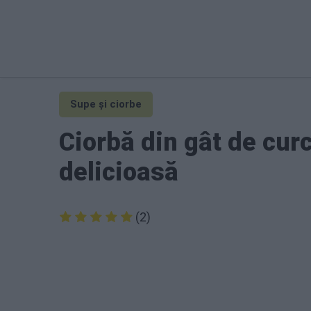
Supe și ciorbe
Ciorbă din gât de cur
delicioasă
(2)