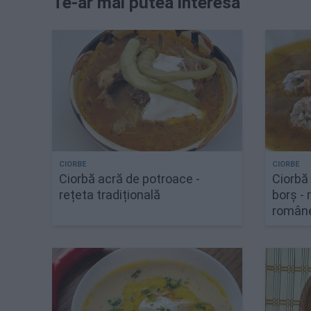
Te-ar mai putea interesa
Ciorbă acră de potroace -
Ciorbă 
rețeta tradițională
borș - 
român