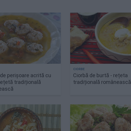
de perișoare acrită cu
Ciorbă de burtă - rețeta
rețetă tradițională
tradițională româneasc
ească