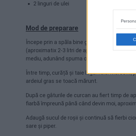
2 linguri de ulei
Persona
Mod de preparare
Începe prin a spăla bine gâturile de curcan. Pu
(aproximatix 2-3 litri de apă, cât să acopere b
mediu, adunând spuma care se formează la s
Între timp, curăță și taie legumele. Morcovii, 
ardeiul gras se toacă mărunt.
După ce gâturile de curcan au fiert timp de a
fiarbă împreună până când devin moi, aproxim
Adaugă sucul de roșii și continuă să fierbi ci
sare și piper.