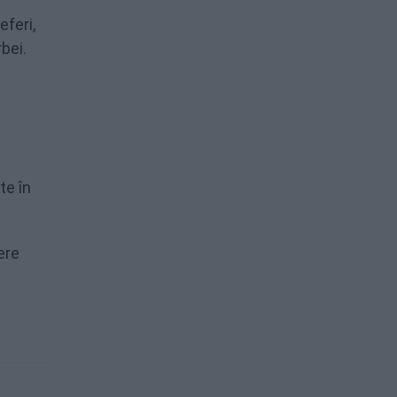
eferi,
rbei.
te în
ere