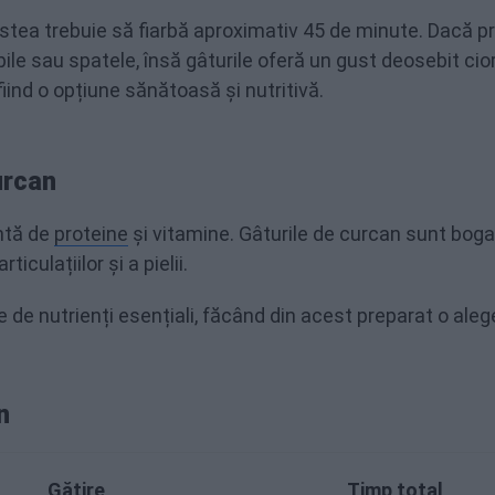
stea trebuie să fiarbă aproximativ 45 de minute. Dacă pr
ripile sau spatele, însă gâturile oferă un gust deosebit cio
fiind o opțiune sănătoasă și nutritivă.
urcan
ntă de
proteine
și vitamine. Gâturile de curcan sunt boga
culațiilor și a pielii.
 de nutrienți esențiali, făcând din acest preparat o aleg
n
Gătire
Timp total