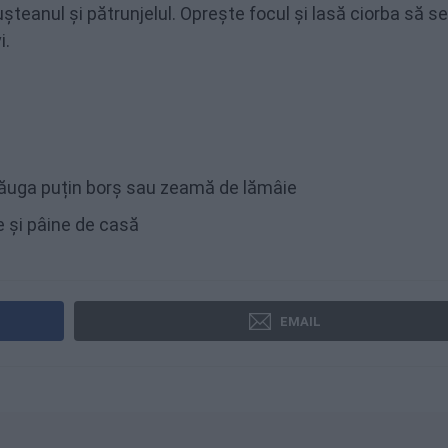
ușteanul și pătrunjelul. Oprește focul și lasă ciorba să se
i.
adăuga puțin borș sau zeamă de lămâie
te și pâine de casă
EMAIL