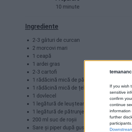
10 minute
Ingrediente
2-3 gâturi de curcan
2 morcovi mari
1 ceapă
1 ardei gras
2-3 cartofi
temananc.
1 rădăcină mică de păstârnac
If you wish 
1 rădăcină mică de țelină
sensitive in
1 dovlecel
confirm you
1 legătură de leuștean
continue se
1 legătură de pătrunjel
information 
further disc
200 ml suc de roșii
participants
Sare și piper după gust
Downstream 