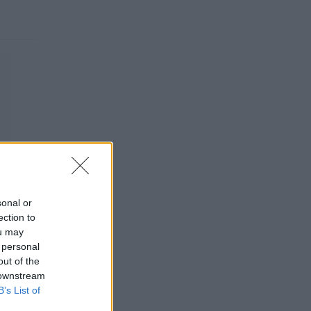
sonal or
ection to
ou may
 personal
out of the
 downstream
B’s List of