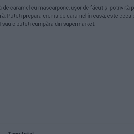
 de caramel cu mascarpone, ușor de făcut și potrivită 
jitură. Puteți prepara crema de caramel în casă, este ceea
I
sau o puteți cumpăra din supermarket.
Timp total