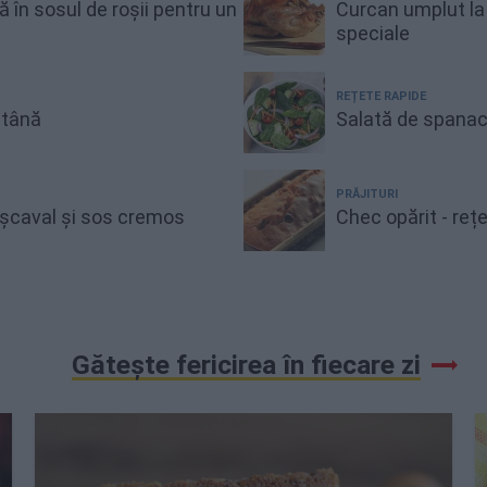
gă în sosul de roșii pentru un
Curcan umplut la 
speciale
REȚETE RAPIDE
ntână
Salată de spanac
PRĂJITURI
cașcaval și sos cremos
Chec opărit - reț
Gătește fericirea în fiecare zi