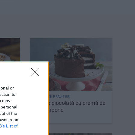
sonal or
ection to
ou may
ă de
Tort de ciocolată cu cremă de
 personal
mascarpone
out of the
 downstream
B’s List of