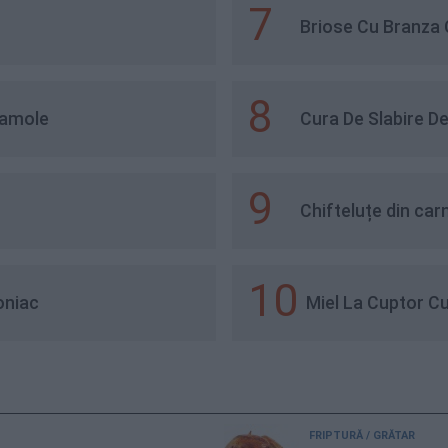
7
Briose Cu Branza 
8
camole
Cura De Slabire De 
9
Chifteluțe din ca
10
oniac
Miel La Cuptor C
FRIPTURĂ / GRĂTAR