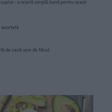
cuptor - o rețetă simplă, bună pentru ocazii
 asortată
etă de casă ușor de făcut