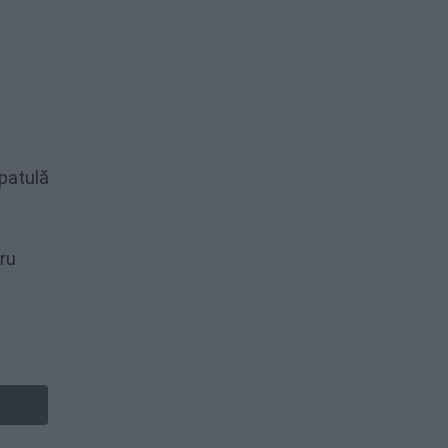
patulă
tru