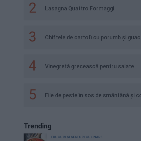
2
Lasagna Quattro Formaggi
3
Chiftele de cartofi cu porumb și gua
4
Vinegretă grecească pentru salate
5
File de peste în sos de smântână și c
Trending
TRUCURI ȘI SFATURI CULINARE