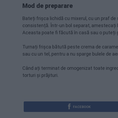
Mod de preparare
Bateți frișca lichidă cu mixerul, cu un praf d
consistență. Într-un bol separat, amestecaț
Aceasta poate fi făcută în casă sau o puteți 
Turnați frișca bătută peste crema de carame
sau cu un tel, pentru a nu sparge bulele de aer
Când ați terminat de omogenizat toate ingredie
torturi și prăjituri.
FACEBOOK