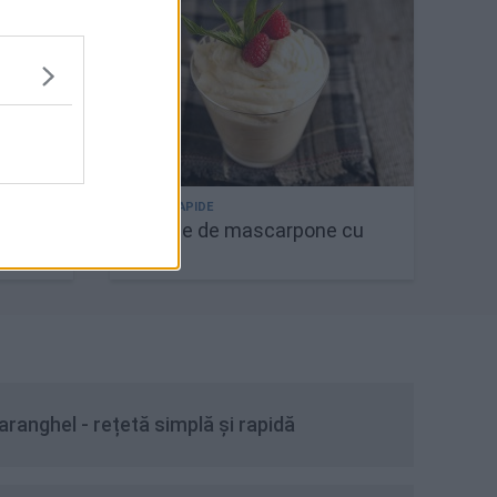
ramel
Mousse de mascarpone cu
lămâie
ranghel - rețetă simplă și rapidă