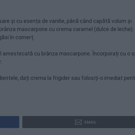
e sare și cu esența de vanilie, până când capătă volum și
i brânza mascarpone cu crema caramel (dulce de leche).
găsi în comerț.
l amestecată cu brânza mascarpone. Încorporați cu o s
.
ntele, dați crema la frigider sau folosiți-o imediat pen
EMAIL