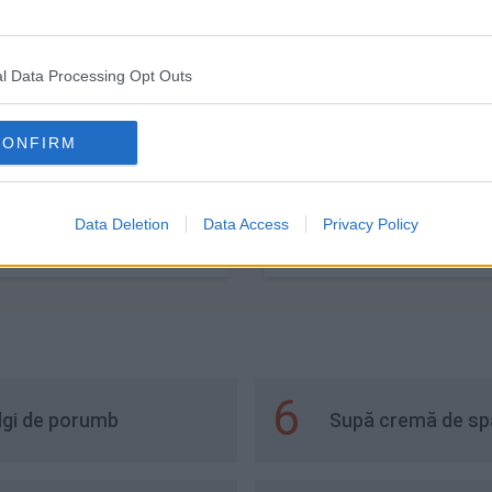
l Data Processing Opt Outs
CONFIRM
Data Deletion
Data Access
Privacy Policy
 de ciocolată cu cremă
Muffins cu cremă de ca
rpone
6
ulgi de porumb
Supă cremă de spa