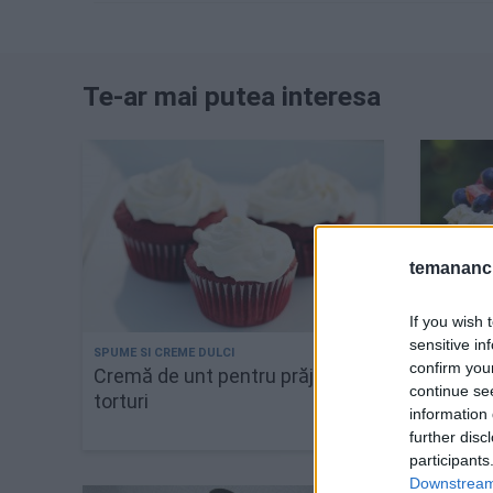
Te-ar mai putea interesa
temananc.
If you wish 
sensitive in
confirm you
Cremă de unt pentru prăjituri și
Tort n
continue se
torturi
mascar
information 
pădure
further disc
participants
Downstream 