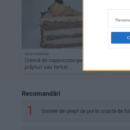
Persona
Cremă de cappuccino pentru
Ruladă
prăjituri sau torturi
masca
Recomandări
1
Snițele din piept de pui în crustă de f