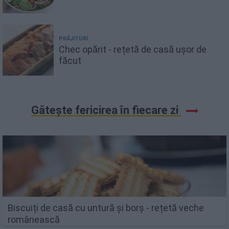
PRĂJITURI
Chec opărit - rețetă de casă ușor de
făcut
Gătește fericirea în fiecare zi
Biscuiți de casă cu untură și borș - rețetă veche
românească