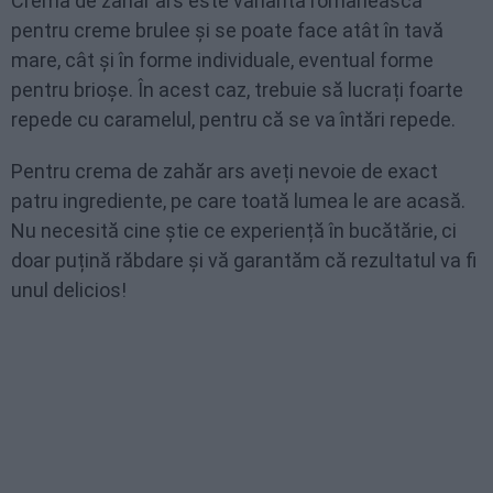
Crema de zahăr ars este varianta românească
pentru creme brulee și se poate face atât în tavă
mare, cât și în forme individuale, eventual forme
pentru brioșe. În acest caz, trebuie să lucrați foarte
repede cu caramelul, pentru că se va întări repede.
Pentru crema de zahăr ars aveți nevoie de exact
patru ingrediente, pe care toată lumea le are acasă.
Nu necesită cine știe ce experiență în bucătărie, ci
doar puțină răbdare și vă garantăm că rezultatul va fi
unul delicios!