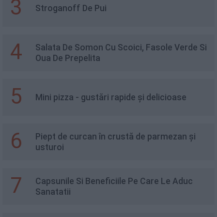
3
Stroganoff De Pui
4
Salata De Somon Cu Scoici, Fasole Verde Si
Oua De Prepelita
5
Mini pizza - gustări rapide și delicioase
6
Piept de curcan în crustă de parmezan și
usturoi
7
Capsunile Si Beneficiile Pe Care Le Aduc
Sanatatii