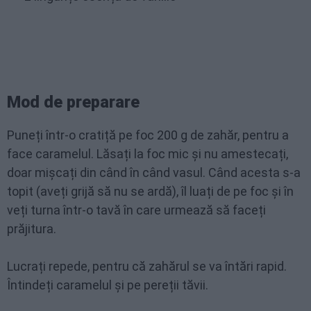
Mod de preparare
Puneți într-o cratiță pe foc 200 g de zahăr, pentru a
face caramelul. Lăsați la foc mic și nu amestecați,
doar mișcați din când în când vasul. Când acesta s-a
topit (aveți grijă să nu se ardă), îl luați de pe foc și în
veți turna într-o tavă în care urmează să faceți
prăjitura.
Lucrați repede, pentru că zahărul se va întări rapid.
Întindeți caramelul și pe pereții tăvii.