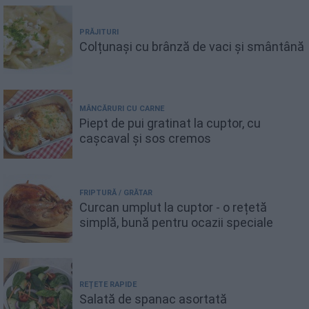
PRĂJITURI
Colțunași cu brânză de vaci și smântână
MÂNCĂRURI CU CARNE
Piept de pui gratinat la cuptor, cu
cașcaval și sos cremos
FRIPTURĂ / GRĂTAR
Curcan umplut la cuptor - o rețetă
simplă, bună pentru ocazii speciale
REȚETE RAPIDE
Salată de spanac asortată