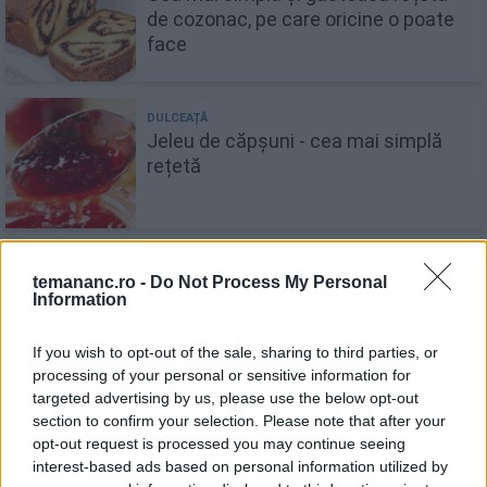
de cozonac, pe care oricine o poate
face
Jeleu de căpșuni - cea mai simplă
rețetă
temananc.ro -
Do Not Process My Personal
Quiche lorraine - cea mai simplă
Information
rețetă
If you wish to opt-out of the sale, sharing to third parties, or
processing of your personal or sensitive information for
targeted advertising by us, please use the below opt-out
section to confirm your selection. Please note that after your
Tort de clătite - cea mai simplă
opt-out request is processed you may continue seeing
rețetă, cu cremă de vanilie
interest-based ads based on personal information utilized by