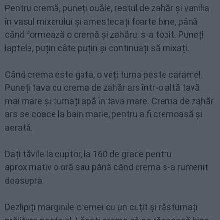
Pentru cremă, puneți ouăle, restul de zahăr și vanilia
în vasul mixerului și amestecați foarte bine, până
când formează o cremă și zahărul s-a topit. Puneți
laptele, puțin câte puțin și continuați să mixați.
Când crema este gata, o veți turna peste caramel.
Puneți tava cu crema de zahăr ars într-o altă tavă
mai mare și turnați apă în tava mare. Crema de zahăr
ars se coace la bain marie, pentru a fi cremoasă și
aerată.
Dați tăvile la cuptor, la 160 de grade pentru
aproximativ o oră sau până când crema s-a rumenit
deasupra.
Dezlipiți marginile cremei cu un cuțit și răsturnați