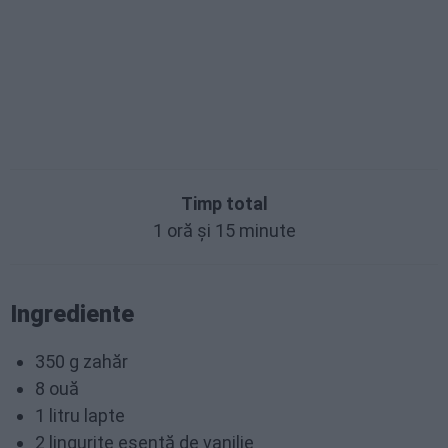
Timp total
1 oră și 15 minute
Ingrediente
350 g zahăr
8 ouă
1 litru lapte
2 lingurițe esență de vanilie