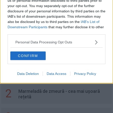
us or personal information disclosed to third parties prior to
your opt-out. You may separately opt-out of the further
disclosure of your personal information by third parties on the
IAB’s list of downstream participants. This information may
Dovleac copt - cea mai simplă rețetă
also be disclosed by us to third parties on the
IAB’s List of
Downstream Participants
that may further disclose it to other
third parties.
Personal Data Processing Opt Outs
Recomandări
CONFIRM
1
Crostini cu tofu și vinete. Un aperitiv
sănătos, perfect pentru orice ocazie
Data Deletion
Data Access
Privacy Policy
2
Marmeladă de zmeură - cea mai ușoară
rețetă