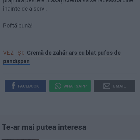
prăjitura peste el. Lăsați crema să se răcească bine
înainte de a servi.
Poftă bună!
VEZI ȘI:
Cremă de zahăr ars cu blat pufos de
pandișpan
FACEBOOK
WHATSAPP
EMAIL
Te-ar mai putea interesa