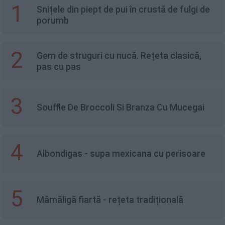
1
Snițele din piept de pui în crustă de fulgi de
porumb
2
Gem de struguri cu nucă. Rețeta clasică,
pas cu pas
3
Souffle De Broccoli Si Branza Cu Mucegai
4
Albondigas - supa mexicana cu perisoare
5
Mămăligă fiartă - rețeta tradițională