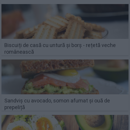
Biscuiți de casă cu untură și borș - rețetă veche
românească
Sandviș cu avocado, somon afumat și ouă de
prepeliță