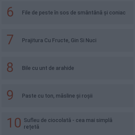
6
File de peste în sos de smântână și coniac
7
Prajitura Cu Fructe, Gin Si Nuci
8
Bile cu unt de arahide
9
Paste cu ton, măsline și roșii
10
Sufleu de ciocolată - cea mai simplă
rețetă