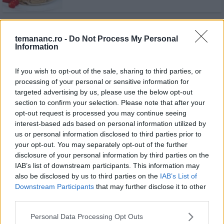
Panini De Curcan Si Rosii
temananc.ro -
Do Not Process My Personal
Information
If you wish to opt-out of the sale, sharing to third parties, or
processing of your personal or sensitive information for
targeted advertising by us, please use the below opt-out
section to confirm your selection. Please note that after your
Curcan Cu Rosii Coapte Si Cartofi Cu
opt-out request is processed you may continue seeing
Busuioc
interest-based ads based on personal information utilized by
us or personal information disclosed to third parties prior to
your opt-out. You may separately opt-out of the further
disclosure of your personal information by third parties on the
IAB’s list of downstream participants. This information may
Piept de curcan în crustă de
also be disclosed by us to third parties on the
IAB’s List of
parmezan și usturoi
Downstream Participants
that may further disclose it to other
third parties.
Personal Data Processing Opt Outs