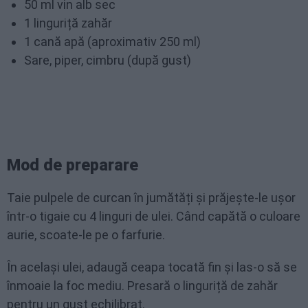
50 ml vin alb sec
1 linguriță zahăr
1 cană apă (aproximativ 250 ml)
Sare, piper, cimbru (după gust)
Mod de preparare
Taie pulpele de curcan în jumătăți și prăjește-le ușor
într-o tigaie cu 4 linguri de ulei. Când capătă o culoare
aurie, scoate-le pe o farfurie.
În același ulei, adaugă ceapa tocată fin și las-o să se
înmoaie la foc mediu. Presară o linguriță de zahăr
pentru un gust echilibrat.