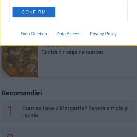
Chifteluțe italienești cu carne de vită
CONFIRM
și curcan
Data Deletion
Data Access
Privacy Policy
Ciorbă din aripi de curcan
Recomandări
1
Cum se face o Margarita? Rețetă simplă și
rapidă