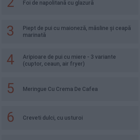
2
Foi de napolitană cu glazură
3
Piept de pui cu maioneză, măsline și ceapă
marinată
4
Aripioare de pui cu miere - 3 variante
(cuptor, ceaun, air fryer)
5
Meringue Cu Crema De Cafea
6
Creveti dulci, cu usturoi