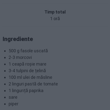
Timp total
1 oră
Ingrediente
500 g fasole uscată
2-3 morcovi
1 ceapă roșie mare
3-4 tulpini de țelină
100 ml ulei de măsline
2 linguri pastă de tomate
1 linguriță paprika
sare
piper