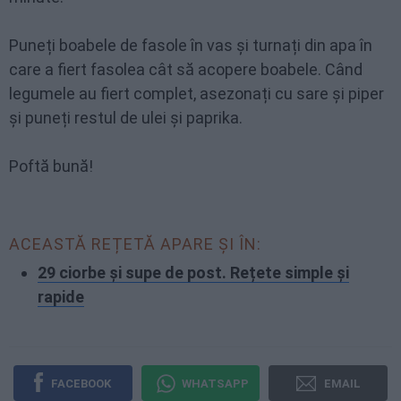
Puneți boabele de fasole în vas și turnați din apa în
care a fiert fasolea cât să acopere boabele. Când
legumele au fiert complet, asezonați cu sare și piper
și puneți restul de ulei și paprika.
Poftă bună!
ACEASTĂ REȚETĂ APARE ȘI ÎN:
29 ciorbe și supe de post. Rețete simple și
rapide
FACEBOOK
WHATSAPP
EMAIL