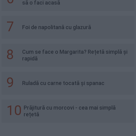
să o faci acasă
7
Foi de napolitană cu glazură
8
Cum se face o Margarita? Rețetă simplă și
rapidă
9
Ruladă cu carne tocată și spanac
10
Prăjitură cu morcovi - cea mai simplă
rețetă