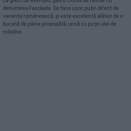
La greci, de exemplu, găsiți ciorbă de fasole cu
denumirea Fasolada. Se face ușor, puțin diferit de
varianta românească, și este excelentă alături de o
bucată de pâine proaspătă, unsă cu puțin ulei de
măsline.