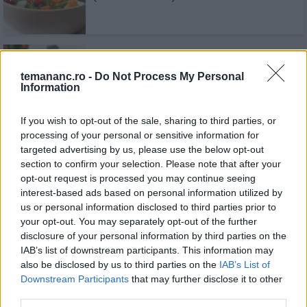
Tocana De Dovleci, Napi Si Fasole
temananc.ro -
Do Not Process My Personal
Information
If you wish to opt-out of the sale, sharing to third parties, or
processing of your personal or sensitive information for
targeted advertising by us, please use the below opt-out
Dovlecei Pane In Stil Grecesc, Cu
section to confirm your selection. Please note that after your
opt-out request is processed you may continue seeing
Tzatziki
interest-based ads based on personal information utilized by
us or personal information disclosed to third parties prior to
your opt-out. You may separately opt-out of the further
disclosure of your personal information by third parties on the
IAB’s list of downstream participants. This information may
Recomandări
also be disclosed by us to third parties on the
IAB’s List of
Downstream Participants
that may further disclose it to other
1
Piept de pui gratinat la cuptor, cu cașcaval
third parties.
și sos cremos