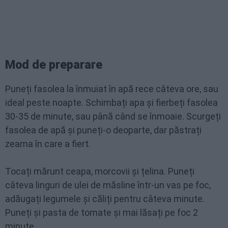
Mod de preparare
Puneți fasolea la înmuiat în apă rece câteva ore, sau
ideal peste noapte. Schimbați apa și fierbeți fasolea
30-35 de minute, sau până când se înmoaie. Scurgeți
fasolea de apă și puneți-o deoparte, dar păstrați
zeama în care a fiert.
Tocați mărunt ceapa, morcovii și țelina. Puneți
câteva linguri de ulei de măsline într-un vas pe foc,
adăugați legumele și căliți pentru câteva minute.
Puneți și pasta de tomate și mai lăsați pe foc 2
minute.