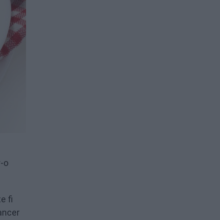
r-o
e fi
cancer