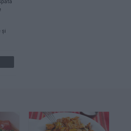
aspătă
e
 și