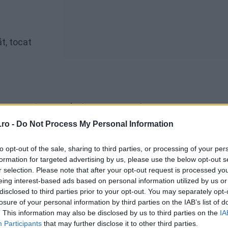
t, tocat
in apa sarata pana devin aproape moi.
ro -
Do Not Process My Personal Information
u. Pune carnea tăiată cubulețe în oală și prăjește-o până
enit carnea, scoate-o pe o farfurie.
to opt-out of the sale, sharing to third parties, or processing of your per
formation for targeted advertising by us, please use the below opt-out s
nă când devine translucidă.
r selection. Please note that after your opt-out request is processed y
eing interest-based ads based on personal information utilized by us or
ovii, supa de vită sau apa, pasta de tomate, frunza de da
disclosed to third parties prior to your opt-out. You may separately opt-
losure of your personal information by third parties on the IAB’s list of
. This information may also be disclosed by us to third parties on the
IA
Participants
that may further disclose it to other third parties.