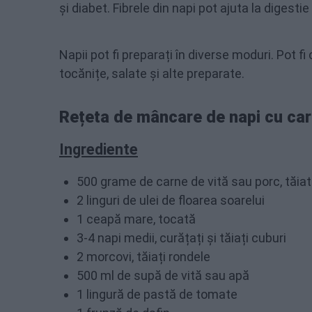
și diabet. Fibrele din napi pot ajuta la digestie
Napii pot fi preparați în diverse moduri. Pot f
tocănițe, salate și alte preparate.
Rețeta de mâncare de napi cu ca
Ingrediente
500 grame de carne de vită sau porc, tăiat
2 linguri de ulei de floarea soarelui
1 ceapă mare, tocată
3-4 napi medii, curățați și tăiați cuburi
2 morcovi, tăiați rondele
500 ml de supă de vită sau apă
1 lingură de pastă de tomate