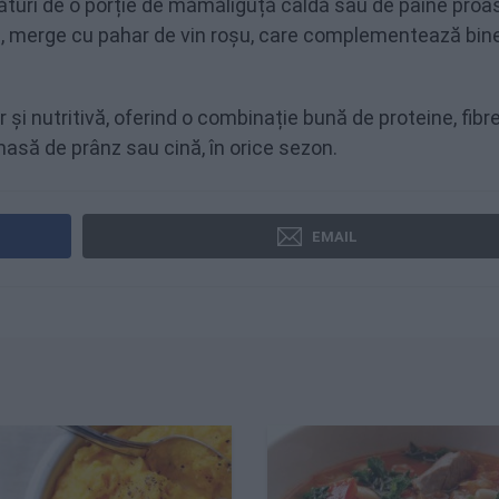
lături de o porție de mămăliguță caldă sau de pâine pro
a, merge cu pahar de vin roșu, care complementează bin
i nutritivă, oferind o combinație bună de proteine, fibre
asă de prânz sau cină, în orice sezon.
EMAIL