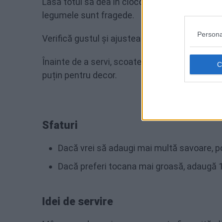
Lasă totul să dea în clocot, apoi micșorează f
legumele sunt fragede.
Persona
Verifică gustul și ajustează condimentele da
Înainte de a servi, scoate frunza de dafin și
puțin pentru decor.
Sfaturi
Dacă vrei să adaugi mai multă savoare, poț
Dacă preferi tocana mai groasă, adaugă 1
Idei de servire