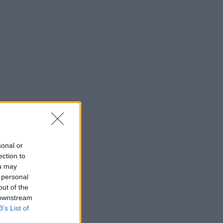
 când
sonal or
ection to
ou may
 personal
fin și
out of the
 downstream
B’s List of