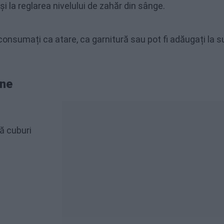
 și la reglarea nivelului de zahăr din sânge.
i consumați ca atare, ca garnitură sau pot fi adăugați la s
rne
ă cuburi