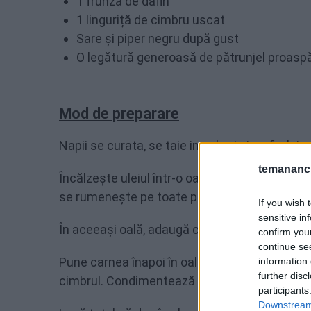
1 frunză de dafin
1 linguriță de cimbru uscat
Sare și piper negru după gust
O legătură generoasă de pătrunjel proaspă
Mod de preparare
Napii se curata, se taie in cuburi si se fierb 
temananc.
Încălzește uleiul într-o oală mare la foc medi
se rumenește pe toate părțile. După ce ai rum
If you wish 
sensitive in
În aceeași oală, adaugă ceapa și soteaz-o pâ
confirm you
continue se
Pune carnea înapoi în oală, adaugă napii, morc
information 
further disc
cimbrul. Condimentează cu sare și piper.
participants
Downstream 