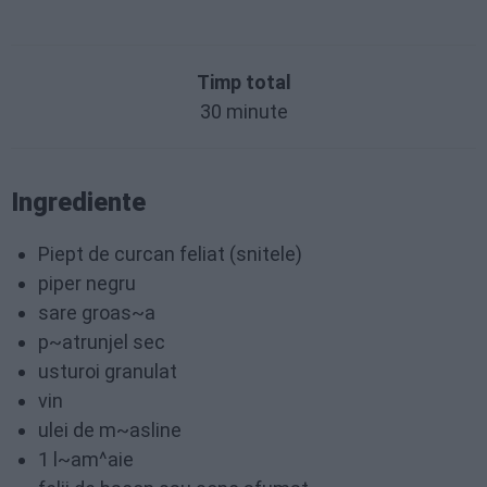
Timp total
30 minute
Ingrediente
Piept de curcan feliat (snitele)
piper negru
sare groas~a
p~atrunjel sec
usturoi granulat
vin
ulei de m~asline
1 l~am^aie