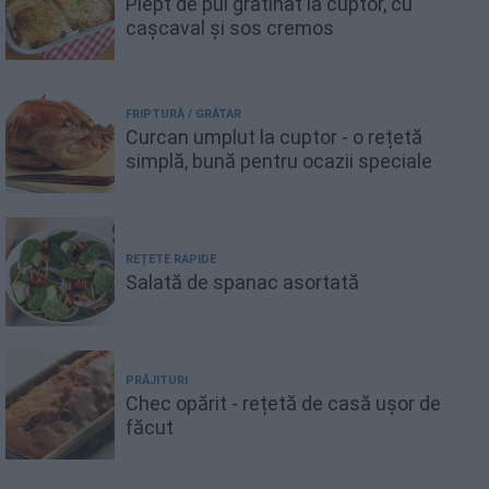
Piept de pui gratinat la cuptor, cu
cașcaval și sos cremos
FRIPTURĂ / GRĂTAR
Curcan umplut la cuptor - o rețetă
simplă, bună pentru ocazii speciale
REȚETE RAPIDE
Salată de spanac asortată
PRĂJITURI
Chec opărit - rețetă de casă ușor de
făcut