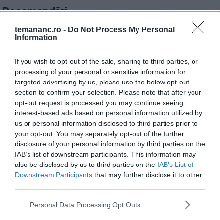
Recomandări
temananc.ro -
Do Not Process My Personal
1
Information
Cozonac cu fructe uscate
If you wish to opt-out of the sale, sharing to third parties, or
processing of your personal or sensitive information for
2
targeted advertising by us, please use the below opt-out
5 Alimente Cu Efect Antiinflamator
section to confirm your selection. Please note that after your
opt-out request is processed you may continue seeing
interest-based ads based on personal information utilized by
3
us or personal information disclosed to third parties prior to
5 Pasi De Urmat Pentru Un Stil De Viata
your opt-out. You may separately opt-out of the further
Sanatos
disclosure of your personal information by third parties on the
IAB’s list of downstream participants. This information may
also be disclosed by us to third parties on the
IAB’s List of
4
Salată de varză cu mere și dressing de
Downstream Participants
that may further disclose it to other
iaurt
third parties.
Personal Data Processing Opt Outs