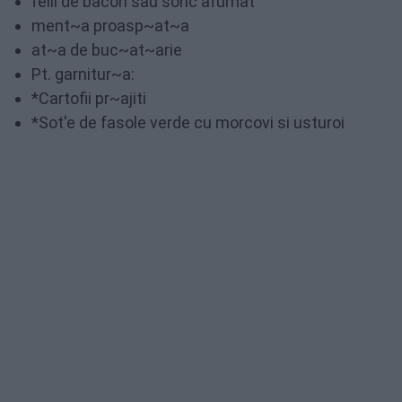
felii de bacon sau sonc afumat
ment~a proasp~at~a
at~a de buc~at~arie
Pt. garnitur~a:
*Cartofii pr~ajiti
*Sot'e de fasole verde cu morcovi si usturoi