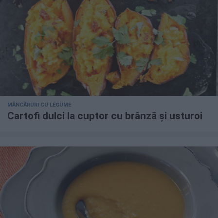
MÂNCĂRURI CU LEGUME
Cartofi dulci la cuptor cu brânză și usturoi