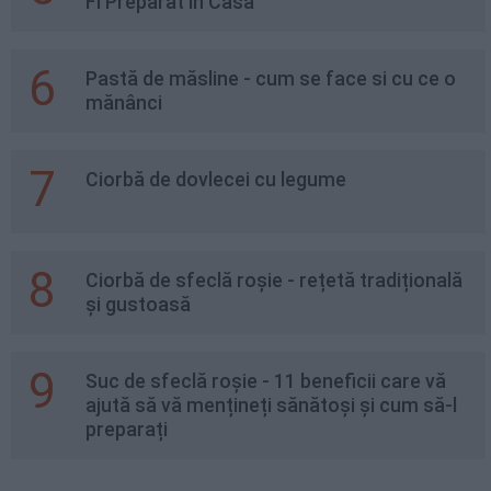
Fi Preparat In Casa
6
Pastă de măsline - cum se face si cu ce o
mănânci
7
Ciorbă de dovlecei cu legume
8
Ciorbă de sfeclă roșie - rețetă tradițională
și gustoasă
9
Suc de sfeclă roșie - 11 beneficii care vă
ajută să vă mențineți sănătoși și cum să-l
preparați