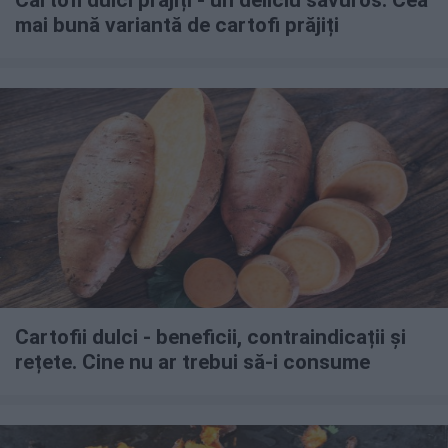
Cartofi dulci prăjiți - un deliciu savuros. Cea
mai bună variantă de cartofi prăjiți
Cartofii dulci - beneficii, contraindicații și
rețete. Cine nu ar trebui să-i consume