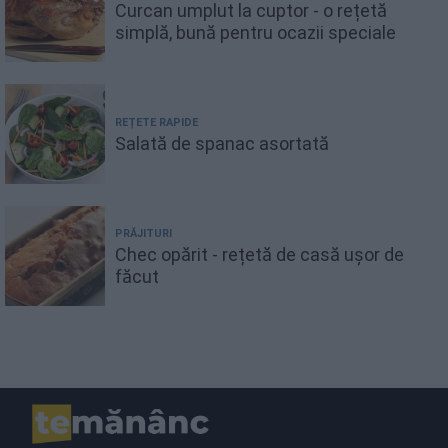
Curcan umplut la cuptor - o rețetă
simplă, bună pentru ocazii speciale
REȚETE RAPIDE
Salată de spanac asortată
PRĂJITURI
Chec opărit - rețetă de casă ușor de
făcut