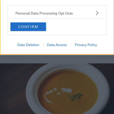
third parties.
Personal Data Processing Opt Outs
CONFIRM
REȚETE RAPIDE
Data Deletion
Data Access
Privacy Policy
Cartofi dulci la cuptor - crocanți și aromați