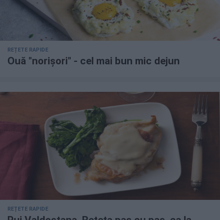
REȚETE RAPIDE
Ouă "norișori" - cel mai bun mic dejun
REȚETE RAPIDE