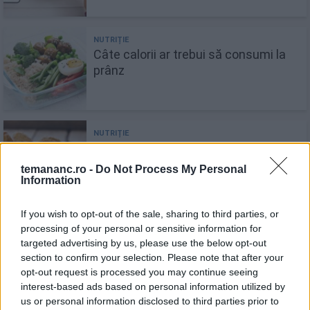
Câte calorii ar trebui să consumi la
prânz
Aripioarele de pui îngrașă? Iată care
sunt beneficiile și contraindicațiile
temananc.ro -
Do Not Process My Personal
pe care ar trebui să le cunoști
Information
If you wish to opt-out of the sale, sharing to third parties, or
Vacanță în Turcia. 12 mâncăruri pe
processing of your personal or sensitive information for
targeted advertising by us, please use the below opt-out
care nu ar trebui să le ratezi
section to confirm your selection. Please note that after your
opt-out request is processed you may continue seeing
interest-based ads based on personal information utilized by
us or personal information disclosed to third parties prior to