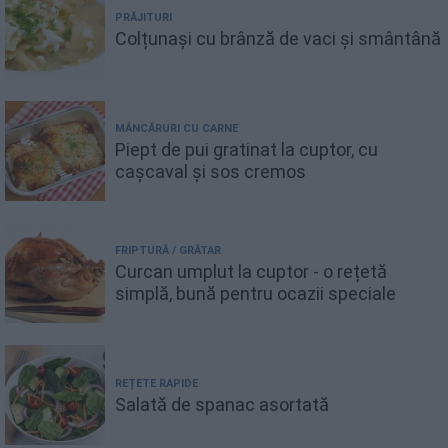
PRĂJITURI
Colțunași cu brânză de vaci și smântână
MÂNCĂRURI CU CARNE
Piept de pui gratinat la cuptor, cu
cașcaval și sos cremos
FRIPTURĂ / GRĂTAR
Curcan umplut la cuptor - o rețetă
simplă, bună pentru ocazii speciale
REȚETE RAPIDE
Salată de spanac asortată