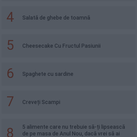
4
Salată de ghebe de toamnă
5
Cheesecake Cu Fructul Pasiunii
6
Spaghete cu sardine
7
Creveți Scampi
5 alimente care nu trebuie să-ți lipsească
8
de pe masa de Anul Nou, dacă vrei să ai