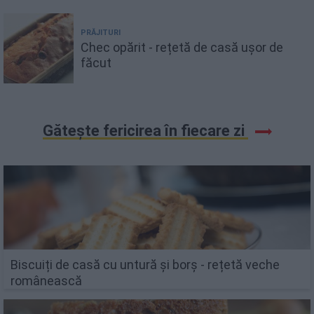
PRĂJITURI
Chec opărit - rețetă de casă ușor de
făcut
Gătește fericirea în fiecare zi
Biscuiți de casă cu untură și borș - rețetă veche
românească