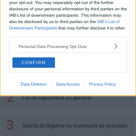
your opt-out. You may separately opt-out of the further
disclosure of your personal information by third parties on the
8 alimente pe care nu ar trebui să le
IAB’s list of downstream participants. This information may
păstrezi în frigider
also be disclosed by us to third parties on the
IAB’s List of
Downstream Participants
that may further disclose it to other
third parties.
Personal Data Processing Opt Outs
Recomandări
CONFIRM
1
Cum se face o Margarita? Rețetă simplă și
rapidă
Data Deletion
Data Access
Privacy Policy
2
Foi de napolitană cu glazură
3
Salată de legume cu maioneză de avocado