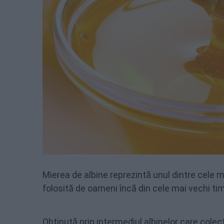
Mierea de albine reprezintă unul dintre cele m
folosită de oameni încă din cele mai vechi tim
Obținută prin intermediul albinelor care colect