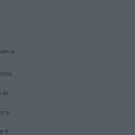
 cum ar
ctoza,
a de
r și
r fi