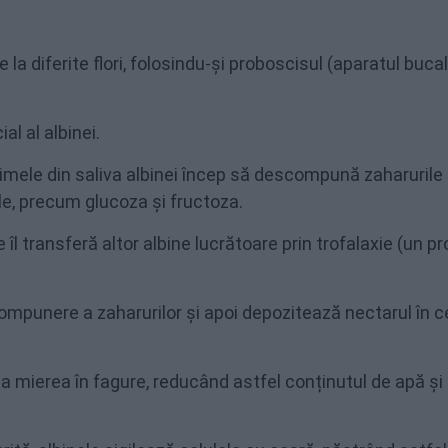
la diferite flori, folosindu-și proboscisul (aparatul bucal
l al albinei.
zimele din saliva albinei încep să descompună zaharurile
le, precum glucoza și fructoza.
 îl transferă altor albine lucrătoare prin trofalaxie (un p
mpunere a zaharurilor și apoi depozitează nectarul în ce
ila mierea în fagure, reducând astfel conținutul de apă și