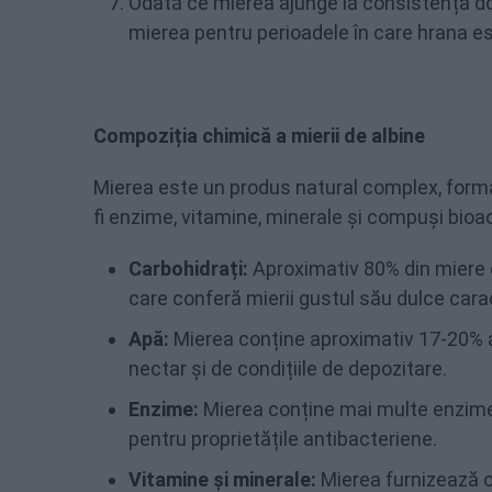
Odată ce mierea ajunge la consistența dori
mierea pentru perioadele în care hrana es
Compoziția chimică a mierii de albine
Mierea este un produs natural complex, format 
fi enzime, vitamine, minerale și compuși bioac
Carbohidrați:
Aproximativ 80% din miere es
care conferă mierii gustul său dulce carac
Apă:
Mierea conține aproximativ 17-20% ap
nectar și de condițiile de depozitare.
Enzime:
Mierea conține mai multe enzime 
pentru proprietățile antibacteriene.
Vitamine și minerale:
Mierea furnizează o 