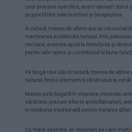
unor procese specifice, acest aliment dulce ș
proprietăților sale nutritive și terapeutice.
În natură, mierea de albine are un rol crucial 
menținerea echilibrului natural. Prin poleniza
nectarul, acestea ajută la înmulțirea și divers
pentru alte specii și contribuind la buna fun
Pe lângă rolul său în natură, mierea de albine 
natural, fiind o alternativă sănătoasă la zahăr
Mierea este bogată în vitamine, minerale, ant
sănătate, precum efecte antiinflamatorii, ant
în medicina tradițională pentru tratarea diferi
Cu toate acestea, un fenomen pe care mulți î