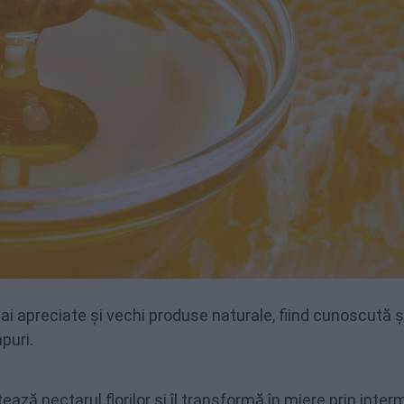
ai apreciate și vechi produse naturale, fiind cunoscută ș
puri.
ează nectarul florilor și îl transformă în miere prin inter