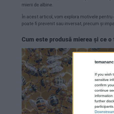
mierii de albine.
În acest articol, vom explora motivele pentru
poate fi prevenit sau inversat, precum și impact
Cum este produsă mierea și ce o 
temananc.
If you wish 
sensitive in
confirm you
continue se
information 
further disc
participants
Downstream 