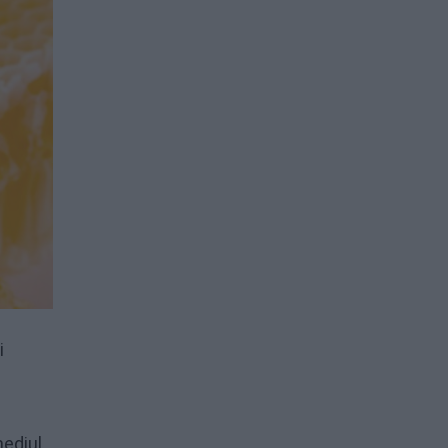
i
mediul