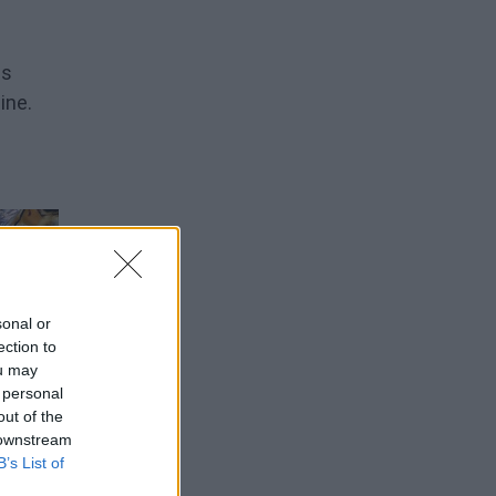
es
ine.
sonal or
ection to
ou may
 personal
out of the
 downstream
B’s List of