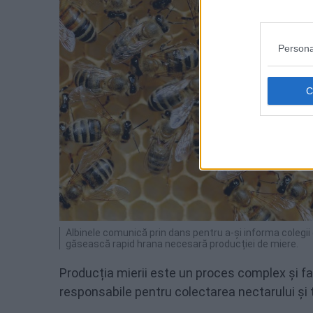
Persona
Albinele comunică prin dans pentru a-și informa colegii 
găsească rapid hrana necesară producției de miere.
Producția mierii este un proces complex și fas
responsabile pentru colectarea nectarului și