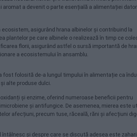
i aromat a devenit o parte esențială a alimentației dator
în ecosistem, asigurând hrana albinelor și contribuind la
rea plantelor pe care albinele o realizează în timp ce col
ificarea florii, asigurând astfel o sursă importantă de hr
cționare a ecosistemului în ansamblu.
a fost folosită de-a lungul timpului în alimentație ca îndu
 și alte produse dulci.
ioxidanți și enzime, oferind numeroase beneficii pentru
imicrobiene și antifungice. De asemenea, mierea este ut
telor afecțiuni, precum tuse, răceală, răni și afecțiuni dig
l întâlnesc și despre care se discută adesea este zahari