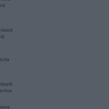
ită
ectează
ană
lcitor
ilizată
estive.
sirea