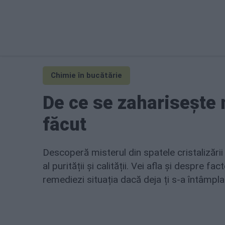
Chimie în bucătărie
De ce se zaharisește 
făcut
Descoperă misterul din spatele cristalizări
al purității și calității. Vei afla și despre f
remediezi situația dacă deja ți s-a întâmpla