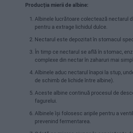
Producția mierii de albine:
Albinele lucrătoare colectează nectarul de 
pentru a extrage lichidul dulce.
Nectarul este depozitat în stomacul specia
În timp ce nectarul se află în stomac, en
complexe din nectar în zaharuri mai simp
Albinele aduc nectarul înapoi la stup, unde
de schimb de lichide între albine).
Aceste albine continuă procesul de desco
fagurelui.
Albinele își folosesc aripile pentru a vent
prevenind fermentarea.