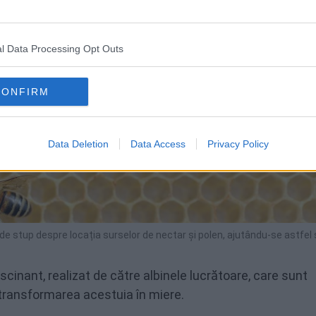
l Data Processing Opt Outs
CONFIRM
Data Deletion
Data Access
Privacy Policy
de stup despre locația surselor de nectar și polen, ajutându-se astfel
cinant, realizat de către albinele lucrătoare, care sunt
 transformarea acestuia în miere.