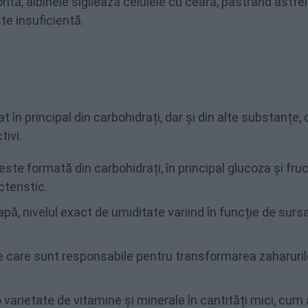
tă, albinele sigilează celulele cu ceară, păstrând astfel
te insuficientă.
în principal din carbohidrați, dar și din alte substanțe,
tivi.
te formată din carbohidrați, în principal glucoza și fru
teristic.
ă, nivelul exact de umiditate variind în funcție de surs
care sunt responsabile pentru transformarea zaharurilo
varietate de vitamine și minerale în cantități mici, cum a