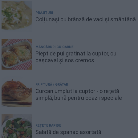
PRĂJITURI
Colțunași cu brânză de vaci și smântână
MÂNCĂRURI CU CARNE
Piept de pui gratinat la cuptor, cu
cașcaval și sos cremos
FRIPTURĂ / GRĂTAR
Curcan umplut la cuptor - o rețetă
simplă, bună pentru ocazii speciale
REȚETE RAPIDE
Salată de spanac asortată