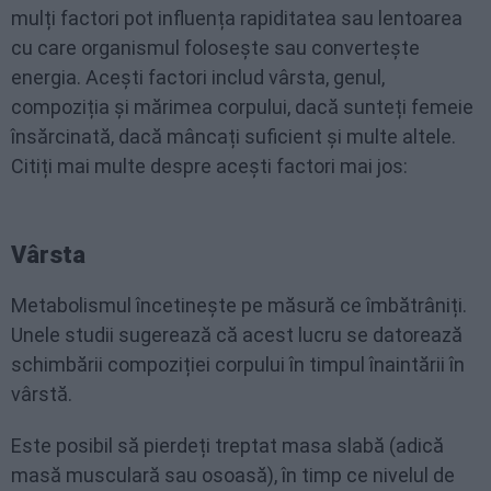
mulți factori pot influența rapiditatea sau lentoarea
cu care organismul folosește sau convertește
energia. Acești factori includ vârsta, genul,
compoziția și mărimea corpului, dacă sunteți femeie
însărcinată, dacă mâncați suficient și multe altele.
Citiți mai multe despre acești factori mai jos:
Vârsta
Metabolismul încetinește pe măsură ce îmbătrâniți.
Unele studii sugerează că acest lucru se datorează
schimbării compoziției corpului în timpul înaintării în
vârstă.
Este posibil să pierdeți treptat masa slabă (adică
masă musculară sau osoasă), în timp ce nivelul de