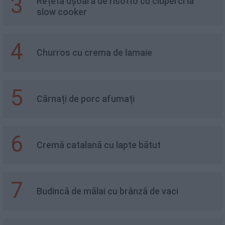
3
Rețetă ușoară de risotto cu ciuperci la
slow cooker
4
Churros cu crema de lamaie
5
Cârnați de porc afumați
6
Cremă catalană cu lapte bătut
7
Budincă de mălai cu brânză de vaci