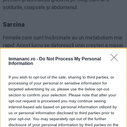
șoldurile, coapsele și abdomenul.
Sarcina
Femeile care sunt însărcinate au un metabolism mai
rapid. Acest lucru se datorează unei creșteri a masei
corporale, precum și schimbărilor fiziologice din
temananc.ro -
Do Not Process My Personal
organism. Dacă femeia pornește cu o greutate
Information
corporală scăzută, este posibil să fie necesară
creșterea aportului de alimente, pentru a se asigura
If you wish to opt-out of the sale, sharing to third parties, or
că primește suficiente calorii și nutrienți.
processing of your personal or sensitive information for
targeted advertising by us, please use the below opt-out
section to confirm your selection. Please note that after your
opt-out request is processed you may continue seeing
Consumul de alimente
interest-based ads based on personal information utilized by
us or personal information disclosed to third parties prior to
Adesea, oamenii reduc numărul de calorii și își reduc
your opt-out. You may separately opt-out of the further
disclosure of your personal information by third parties on the