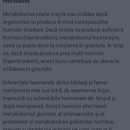
Hormonii
Metabolismul poate crește sau scădea dacă
organismul nu produce în mod corespunzător
hormoni tiroidieni. Dacă tiroida nu produce suficienți
hormoni (hipotiroidism), metabolismul încetinește,
ceea ce poate duce la creșterea în greutate. În timp
ce, dacă tiroida produce prea mulți hormoni
(hipertiroidism), acest lucru contribuie de obicei la
scăderea în greutate.
Diferențele hormonale dintre bărbați și femei
menționate mai sus intră, de asemenea, în joc,
împreună cu schimbările hormonale din timpul și
după menopauză. Acești hormoni afectează
metabolismul glucozei, al aminoacizilor și al
proteinelor și metabolizarea grăsimilor nutritive,
precum și distribuția grăsimii pe corp, cum ar fi