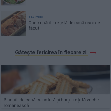
PRĂJITURI
Chec opărit - rețetă de casă ușor de
făcut
Gătește fericirea în fiecare zi
Biscuiți de casă cu untură și borș - rețetă veche
românească