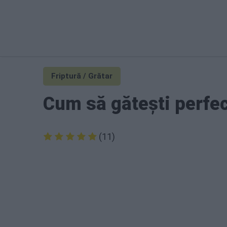
Friptură / Grătar
Cum să gătești perfec
(11)