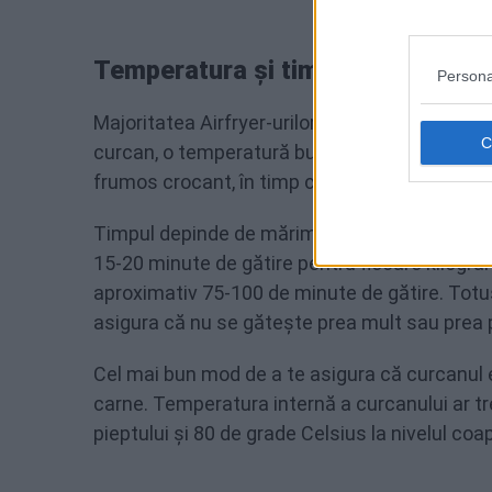
Temperatura și timpul de gătire
Persona
Majoritatea Airfryer-urilor sunt eficiente la 
curcan, o temperatură bună de pornire ar fi în 
frumos crocant, în timp ce interiorul rămâne 
Timpul depinde de mărimea curcanului și de Ai
15-20 minute de gătire pentru fiecare kilogra
aproximativ 75-100 de minute de gătire. Totuși
asigura că nu se gătește prea mult sau prea 
Cel mai bun mod de a te asigura că curcanul 
carne. Temperatura internă a curcanului ar tre
pieptului și 80 de grade Celsius la nivelul coa