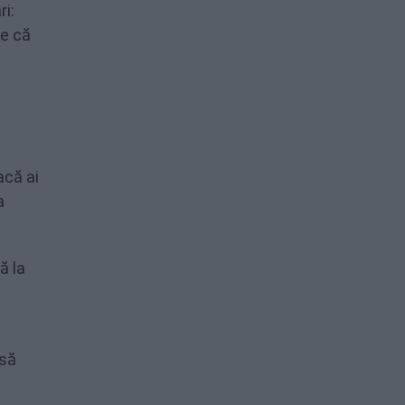
ri:
ie că
acă ai
a
ă la
 să