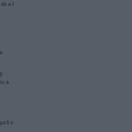
de a-l
a
ți
ru a
gură o