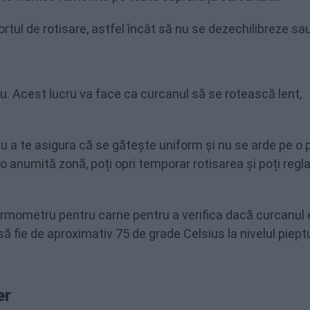
rtul de rotisare, astfel încât să nu se dezechilibreze sa
ău. Acest lucru va face ca curcanul să se rotească lent,
ru a te asigura că se gătește uniform și nu se arde pe o 
 anumită zonă, poți opri temporar rotisarea și poți regl
 termometru pentru carne pentru a verifica dacă curcanul
ă fie de aproximativ 75 de grade Celsius la nivelul pieptu
er