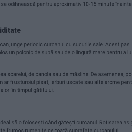
ă se odihnească pentru aproximativ 10-15 minute înainte 
iditate
can, unge periodic curcanul cu sucurile sale. Acest pas
los un polonic de supă sau de o lingură mare pentru a lu
loarea soarelui, de canola sau de măsline. De asemenea, po
r fi usturoiul pisat, ierburi uscate sau alte arome pent
ori în timpul gătitului.
 ideal să o folosești când gătești curcanul. Rotisarea asi
uste frumos rumenite pe toată suprafața curcanului.