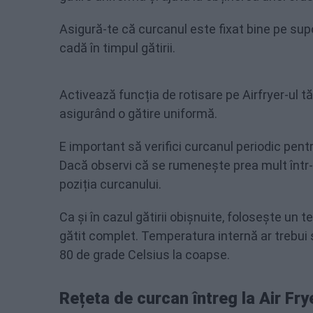
Asigură-te că curcanul este fixat bine pe supo
cadă în timpul gătirii.
Activează funcția de rotisare pe Airfryer-ul t
asigurând o gătire uniformă.
E important să verifici curcanul periodic pent
Dacă observi că se rumenește prea mult într-o
poziția curcanului.
Ca și în cazul gătirii obișnuite, folosește un
gătit complet. Temperatura internă ar trebui s
80 de grade Celsius la coapse.
Rețeta de curcan întreg la Air Fry