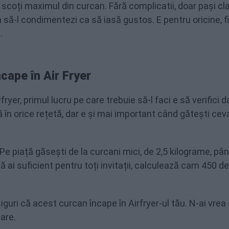
 scoți maximul din curcan. Fără complicatii, doar pași cla
m să-l condimentezi ca să iasă gustos. E pentru oricine, f
.
cape în Air Fryer
yer, primul lucru pe care trebuie să-l faci e să verifici d
 în orice rețetă, dar e și mai important când gătești cev
Pe piață găsești de la curcani mici, de 2,5 kilograme, pân
 că ai suficient pentru toți invitații, calculează cam 450 de
iguri că acest curcan încape în Airfryer-ul tău. N-ai vrea
are.