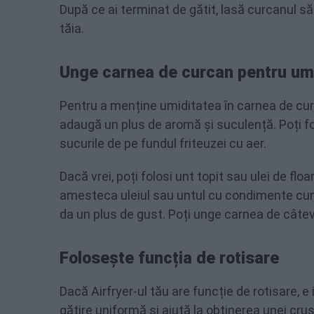
După ce ai terminat de gătit, lasă curcanul s
tăia.
Unge carnea de curcan pentru um
Pentru a menține umiditatea în carnea de cur
adaugă un plus de aromă și suculență. Poți fo
sucurile de pe fundul friteuzei cu aer.
Dacă vrei, poți folosi unt topit sau ulei de f
amesteca uleiul sau untul cu condimente cum a
da un plus de gust. Poți unge carnea de câteva 
Folosește funcția de rotisare
Dacă Airfryer-ul tău are funcție de rotisare, e
gătire uniformă și ajută la obținerea unei cr