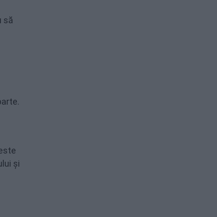
u să
parte.
a
 este
lui și