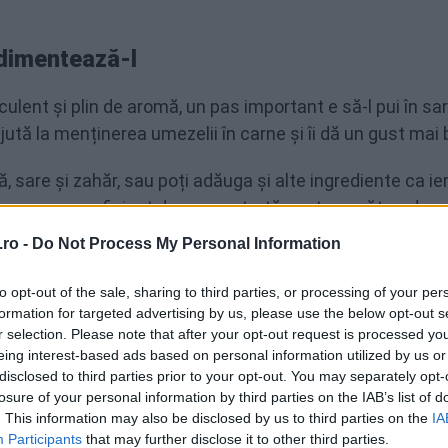
ndimentează-l
culent și plin de aromă, un pas important e să-l pui în s
ută la menținerea umezelii în carne și îi dă un gust mai 
, sare și zahăr, sau poți adăuga și alte ingrediente ca ie
 saramura e suficient de concentrată pentru a pătrunde c
ro -
Do Not Process My Personal Information
teva ore, ideal peste noapte. Acest proces îi va spori
 carne.
to opt-out of the sale, sharing to third parties, or processing of your per
formation for targeted advertising by us, please use the below opt-out s
 e timpul să-l condimentezi. Folosește condimente ca sar
r selection. Please note that after your opt-out request is processed y
 place. Fii generos cu condimentele pentru un gust maxim.
eing interest-based ads based on personal information utilized by us or
disclosed to third parties prior to your opt-out. You may separately opt-
losure of your personal information by third parties on the IAB’s list of
ea la temperatura camerei pentru 15-20 minute, astfel încâ
. This information may also be disclosed by us to third parties on the
IA
n carne.
Participants
that may further disclose it to other third parties.