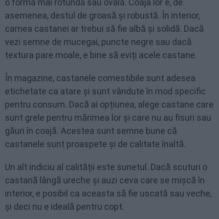
o formă mai rotundă sau ovală. Coaja lor e, de
asemenea, destul de groasă și robustă. În interior,
carnea castanei ar trebui să fie albă și solidă. Dacă
vezi semne de mucegai, puncte negre sau dacă
textura pare moale, e bine să eviți acele castane.
În magazine, castanele comestibile sunt adesea
etichetate ca atare și sunt vândute în mod specific
pentru consum. Dacă ai opțiunea, alege castane care
sunt grele pentru mărimea lor și care nu au fisuri sau
găuri în coajă. Acestea sunt semne bune că
castanele sunt proaspete și de calitate înaltă.
Un alt indiciu al calității este sunetul. Dacă scuturi o
castană lângă ureche și auzi ceva care se mișcă în
interior, e posibil ca aceasta să fie uscată sau veche,
și deci nu e ideală pentru copt.