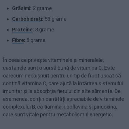
Grăsimi:
2 grame
Carbohidrați
:
53 grame
Proteine
:
3 grame
Fibre
:
8 grame
În ceea ce privește vitaminele și mineralele,
castanele sunt o sursă bună de vitamina C. Este
oarecum neobișnuit pentru un tip de fruct uscat să
conțină vitamina C, care ajută la întărirea sistemului
imunitar și la absorbția fierului din alte alimente. De
asemenea, conțin cantități apreciabile de vitaminele
complexului B, ca tiamina, riboflavina și piridoxina,
care sunt vitale pentru metabolismul energetic.