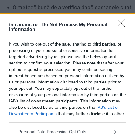
O metodă bună de a verifica dacă castanele sunt
gata este să înfigi un cuțit mic sau o scobitoare
în ele. Dacă intră ușor, sunt gata.
temananc.ro -
Do Not Process My Personal
Information
Păstrare și depozitare
If you wish to opt-out of the sale, sharing to third parties, or
processing of your personal or sensitive information for
targeted advertising by us, please use the below opt-out
Dacă ai făcut mai multe castane la cuptor decât poți
section to confirm your selection. Please note that after your
mânca imediat, e bine să știi cum să le păstrezi
opt-out request is processed you may continue seeing
corect pentru a menține cât mai mult din
interest-based ads based on personal information utilized by
us or personal information disclosed to third parties prior to
prospețimea și aroma lor.
your opt-out. You may separately opt-out of the further
disclosure of your personal information by third parties on the
Pentru păstrare pe termen scurt, cel mai bine e să le
IAB’s list of downstream participants. This information may
pui într-un recipient etanș cu capac și să le ții la
also be disclosed by us to third parties on the
IAB’s List of
Downstream Participants
that may further disclose it to other
frigider. Acolo, ar trebui să rămână bune pentru
third parties.
aproximativ 3-5 zile. Dacă le vei consuma în această
perioadă, nu e nevoie să faci altceva special. Doar
Personal Data Processing Opt Outs