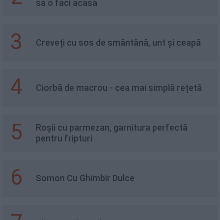
să o faci acasă
3
Creveți cu sos de smântână, unt și ceapă
4
Ciorbă de macrou - cea mai simplă rețetă
5
Roșii cu parmezan, garnitura perfectă
pentru fripturi
6
Somon Cu Ghimbir Dulce