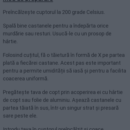
Preîncălzește cuptorul la 200 grade Celsius.
Spală bine castanele pentru a îndepărta orice
murdărie sau resturi. Usucă-le cu un prosop de
hârtie.
Folosind cuțitul, fă o tăietură în formă de X pe partea
plată a fiecărei castane. Acest pas este important
pentru a permite umidității să iasă și pentru a facilita
coacerea uniformă.
Pregătește tava de copt prin acoperirea ei cu hârtie
de copt sau folie de aluminiu. Așează castanele cu
partea tăiată în sus, într-un singur strat și presară
sare peste ele.
Introdu tava în cuptorul preîncălzit și coace