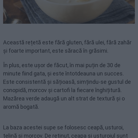
Această rețetă este fără gluten, fără ulei, fără zahăr
și foarte important, este săracă în grăsimi.
În plus, este ușor de făcut, în mai puțin de 30 de
minute fiind gata, și este întotdeauna un succes.
Este consistentă și sățioasă, simțindu-se gustul de
conopidă, morcov și cartofi la fiecare înghițitură.
Mazărea verde adaugă un alt strat de textură și o
aromă bogată.
La baza acestei supe se folosesc ceapă, usturoi,
țelină și morcov. De reținut, ceapa și usturoiul sunt