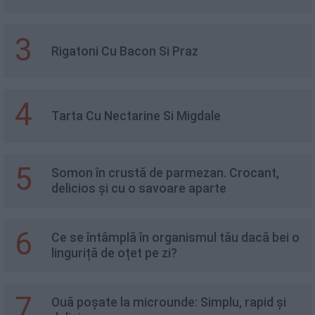
3
Rigatoni Cu Bacon Si Praz
4
Tarta Cu Nectarine Si Migdale
5
Somon în crustă de parmezan. Crocant,
delicios și cu o savoare aparte
6
Ce se întâmplă în organismul tău dacă bei o
linguriță de oțet pe zi?
7
Ouă poșate la microunde: Simplu, rapid și