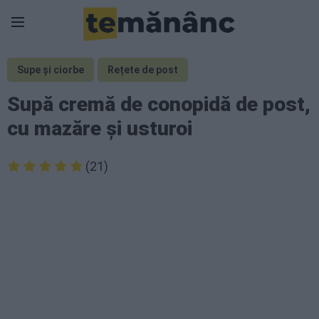
Supe și ciorbe
Rețete de post
Supă cremă de conopidă de post,
cu mazăre și usturoi
(21)