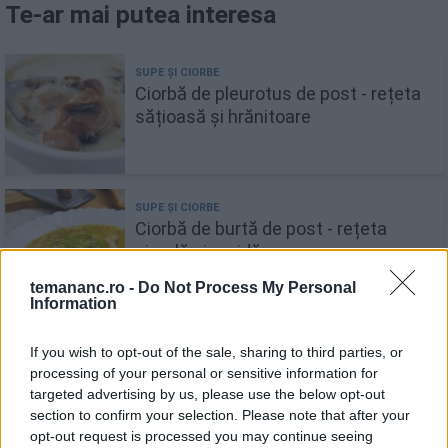
Te-ar mai putea interesa
Ciorbă de pleurotus de post - rețeta
sățioasă și hrănitoare
Ciorbă de burtă de post - rețeta
simplă și rapidă
temananc.ro -
Do Not Process My Personal
Information
If you wish to opt-out of the sale, sharing to third parties, or
Conopidă la airfryer - rețete
processing of your personal or sensitive information for
delicioase & crocante
targeted advertising by us, please use the below opt-out
section to confirm your selection. Please note that after your
opt-out request is processed you may continue seeing