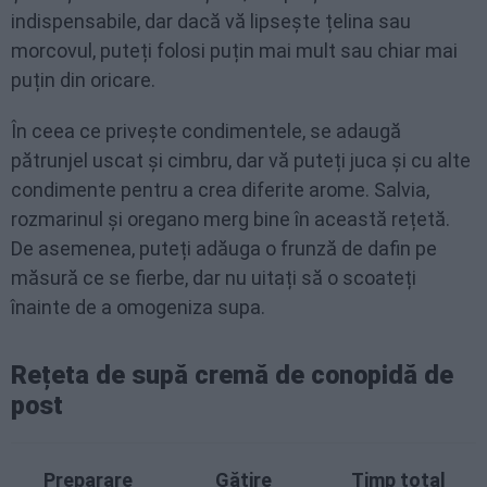
indispensabile, dar dacă vă lipsește țelina sau
morcovul, puteți folosi puțin mai mult sau chiar mai
puțin din oricare.
În ceea ce privește condimentele, se adaugă
pătrunjel uscat și cimbru, dar vă puteți juca și cu alte
condimente pentru a crea diferite arome. Salvia,
rozmarinul și oregano merg bine în această rețetă.
De asemenea, puteți adăuga o frunză de dafin pe
măsură ce se fierbe, dar nu uitați să o scoateți
înainte de a omogeniza supa.
Rețeta de supă cremă de conopidă de
post
Preparare
Gătire
Timp total