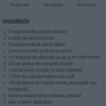
10 minute
25 minute
35 minute
Ingrediente
1 ceapă medie, tăiată cubulețe
4 căței de usturoi, tocați
3 bucăți medii de țelină, tăiate
3 morcovi medii, curățați și tocați
1/2 linguriță de pătrunjel uscat și tot atât cimbru
200 de grame de conopidă, tocată
1 cartof mare, curățat și tăiat cubulețe
1,5 litri de supă de legume sau apă
150 de grame de mazăre verde, proaspătă sau
congelată
Sucul proaspăt de la o lămâie, opțional
sare și piper, după gust