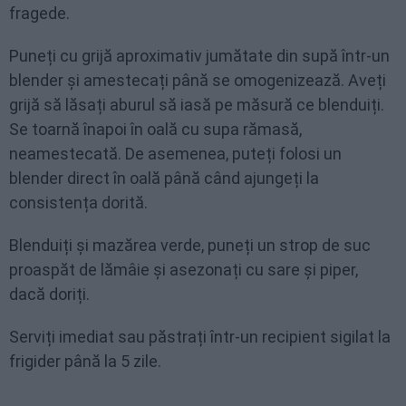
fragede.
Puneți cu grijă aproximativ jumătate din supă într-un
blender și amestecați până se omogenizează. Aveți
grijă să lăsați aburul să iasă pe măsură ce blenduiți.
Se toarnă înapoi în oală cu supa rămasă,
neamestecată. De asemenea, puteți folosi un
blender direct în oală până când ajungeți la
consistența dorită.
Blenduiți și mazărea verde, puneți un strop de suc
proaspăt de lămâie și asezonați cu sare și piper,
dacă doriți.
Serviți imediat sau păstrați într-un recipient sigilat la
frigider până la 5 zile.