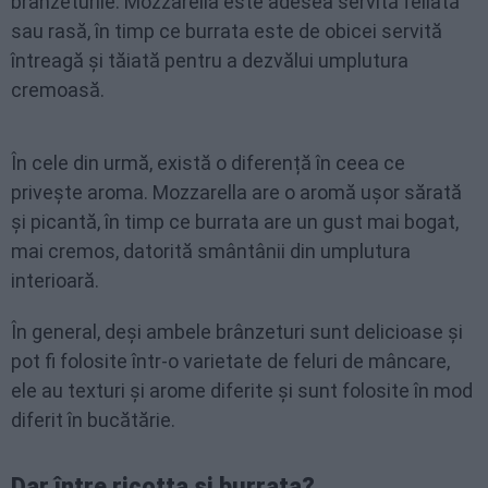
brânzeturile. Mozzarella este adesea servită feliată
sau rasă, în timp ce burrata este de obicei servită
întreagă și tăiată pentru a dezvălui umplutura
cremoasă.
În cele din urmă, există o diferență în ceea ce
privește aroma. Mozzarella are o aromă ușor sărată
și picantă, în timp ce burrata are un gust mai bogat,
mai cremos, datorită smântânii din umplutura
interioară.
În general, deși ambele brânzeturi sunt delicioase și
pot fi folosite într-o varietate de feluri de mâncare,
ele au texturi și arome diferite și sunt folosite în mod
diferit în bucătărie.
Dar între ricotta și burrata?