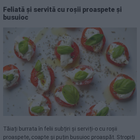
Feliată și servită cu roșii proaspete și
busuioc
Tăiați burrata în felii subțiri și serviți-o cu roșii
proaspete, coapte și puțin busuioc proaspăt. Stropiți