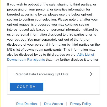
Ca orice aliment, brânza burrata poate fi inclusă ca
If you wish to opt-out of the sale, sharing to third parties, or
parte a unei diete sănătoase. Cu toate acestea, este
processing of your personal or sensitive information for
bogată în grăsimi și calorii, așa că este important să
targeted advertising by us, please use the below opt-out
section to confirm your selection. Please note that after your
o consumați cu moderație.
opt-out request is processed you may continue seeing
interest-based ads based on personal information utilized by
O porție de brânză burrata (aproximativ 30 de grame)
us or personal information disclosed to third parties prior to
conține aproximativ 90 de calorii și 8 grame de
your opt-out. You may separately opt-out of the further
grăsime. Acest lucru poate varia în funcție de marcă.
disclosure of your personal information by third parties on the
IAB’s list of downstream participants. This information may
also be disclosed by us to third parties on the
IAB’s List of
Downstream Participants
that may further disclose it to other
Brânza burrata este, de asemenea, o sursă bună de
third parties.
proteine
și
calciu
. O porție de brânză burrata (30 de
grame) conține aproximativ 7 grame de proteine și
Personal Data Processing Opt Outs
20% din valoarea zilnică recomandată de calciu.
Poate fi un ingredient savuros în multe feluri de
CONFIRM
mâncare, cum ar fi salatele, pastele sau sandvișurile.
Dacă urmați o dietă anume sau aveți restricții
Data Deletion
Data Access
Privacy Policy