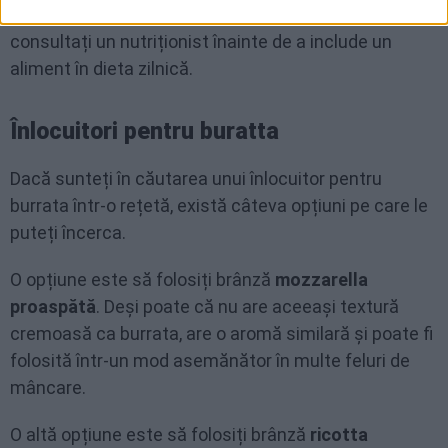
alimentare sau alergii, este întotdeauna important să
consultați un nutriționist înainte de a include un
aliment în dieta zilnică.
Înlocuitori pentru buratta
Dacă sunteți în căutarea unui înlocuitor pentru
burrata într-o rețetă, există câteva opțiuni pe care le
puteți încerca.
O opțiune este să folosiți brânză
mozzarella
proaspătă
. Deși poate că nu are aceeași textură
cremoasă ca burrata, are o aromă similară și poate fi
folosită într-un mod asemănător în multe feluri de
mâncare.
O altă opțiune este să folosiți brânză
ricotta