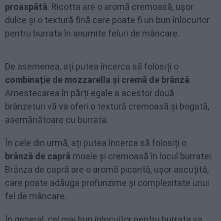
proaspătă
. Ricotta are o aromă cremoasă, ușor
dulce și o textură fină care poate fi un bun înlocuitor
pentru burrata în anumite feluri de mâncare.
De asemenea, ați putea încerca să folosiți o
combinație de mozzarella și cremă de brânză
.
Amestecarea în părți egale a acestor două
brânzeturi vă va oferi o textură cremoasă și bogată,
asemănătoare cu burrata.
În cele din urmă, ați putea încerca să folosiți o
brânză de capră
moale și cremoasă în locul burratei.
Brânza de capră are o aromă picantă, ușor ascuțită,
care poate adăuga profunzime și complexitate unui
fel de mâncare.
În general, cel mai bun înlocuitor pentru burrata va