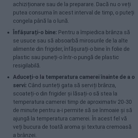
achiziționare sau de la preparare. Dacă nu o veți
putea consuma în acest interval de timp, o puteți
congela până la o lună.
Înfășurați-o bine:
Pentru a împiedica brânza să
se usuce sau să absoarbă mirosurile de la alte
alimente din frigider, înfășurați-o bine în folie de
plastic sau puneți-o într-o pungă de plastic
resigilabilă.
Aduceți-o la temperatura camerei înainte de a o
servi:
Când sunteți gata să serviți brânza,
scoateți-o din frigider și lăsați-o să stea la
temperatura camerei timp de aproximativ 20-30
de minute pentru a-i permite să se înmoaie și să
ajungă la temperatura camerei. În acest fel vă
veți bucura de toată aroma și textura cremoasă
a brânzei.