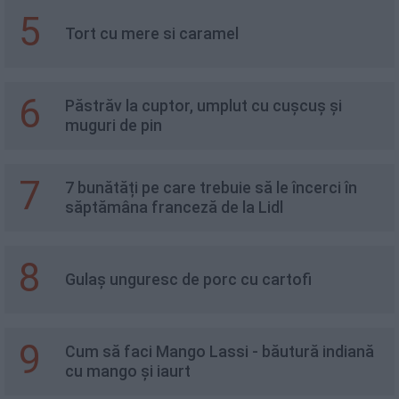
5
Tort cu mere si caramel
6
Păstrăv la cuptor, umplut cu cușcuș și
muguri de pin
7
7 bunătăți pe care trebuie să le încerci în
săptămâna franceză de la Lidl
8
Gulaș unguresc de porc cu cartofi
9
Cum să faci Mango Lassi - băutură indiană
cu mango și iaurt