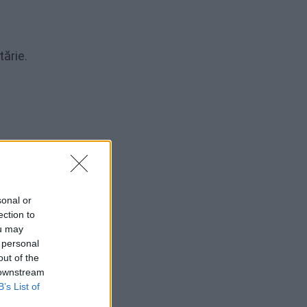
tărie.
sonal or
ection to
ou may
 personal
out of the
 downstream
B’s List of