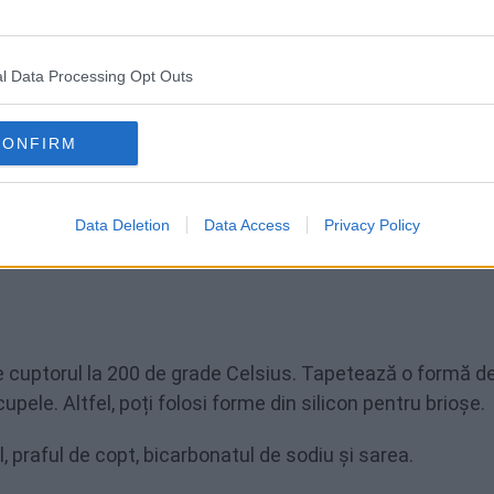
odiu
l Data Processing Opt Outs
- 350
CONFIRM
Data Deletion
Data Access
Privacy Policy
e cuptorul la 200 de grade Celsius. Tapetează o formă d
pele. Altfel, poți folosi forme din silicon pentru brioșe.
, praful de copt, bicarbonatul de sodiu și sarea.