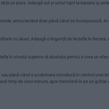
obții un piure. Adaugă oul și untul topit la banane și a
 umede, amestecând doar până când se încorporează. Ai g
tate cu aluat. Adaugă o linguriță de Nutella în fiecare, 
ella în stratul superior al aluatului pentru a crea un efec
e sau până când o scobitoare introdusă în centrul unei b
avă timp de cinci minute, apoi transferă-le pe un grătar 