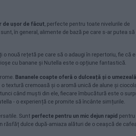
r de ușor de făcut
, perfecte pentru toate nivelurile de
e sunt, în general, alimente de bază pe care s-ar putea să 
ți o nouă rețetă pe care să o adaugi în repertoriu, fie că eș
brioșe cu banane și Nutella este o opțiune fantastică.
 arome.
Bananele coapte oferă o dulceață și o umezeal
ră o textură cremoasă și o aromă unică de alune și ciocol
Atunci când muști din ele, fiecare îmbucătură este o surp
tella - o experiență ce promite să încânte simțurile.
ersatile. Sunt
perfecte pentru un mic dejun rapid
pentru
u un răsfăț dulce după-amiaza alături de o ceașcă de cafe