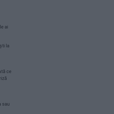
le ai
ti la
ă
ată ce
riză
a sau