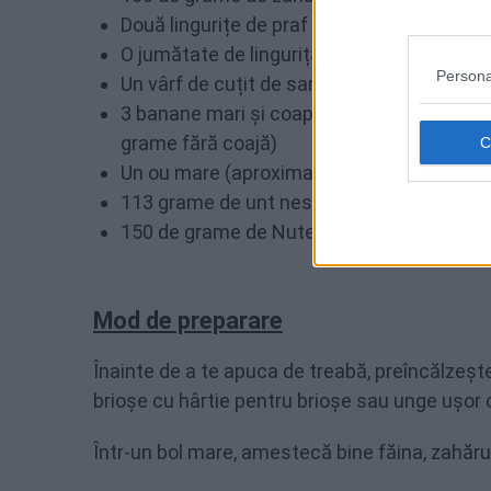
Două lingurițe de praf de copt
O jumătate de linguriță de bicarbonat de s
Persona
Un vârf de cuțit de sare
3 banane mari și coapte (aproximativ 300 
grame fără coajă)
Un ou mare (aproximativ 50 de grame)
113 grame de unt nesărat, topit
150 de grame de Nutella
Mod de preparare
Înainte de a te apuca de treabă, preîncălzeșt
brioșe cu hârtie pentru brioșe sau unge ușor cu
Într-un bol mare, amestecă bine făina, zahărul