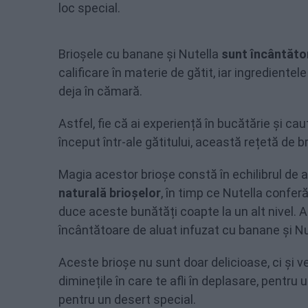
loc special.
Brioșele cu banane și Nutella
sunt încântăto
calificare în materie de gătit, iar ingredientel
deja în cămară.
Astfel, fie că ai experiență în bucătărie și cau
început într-ale gătitului, această rețetă de 
Magia acestor brioșe constă în echilibrul de
naturală brioșelor
, în timp ce Nutella confe
duce aceste bunătăți coapte la un alt nivel. 
încântătoare de aluat infuzat cu banane și Nu
Aceste brioșe nu sunt doar delicioase, ci și v
diminețile în care te afli în deplasare, pentr
pentru un desert special.