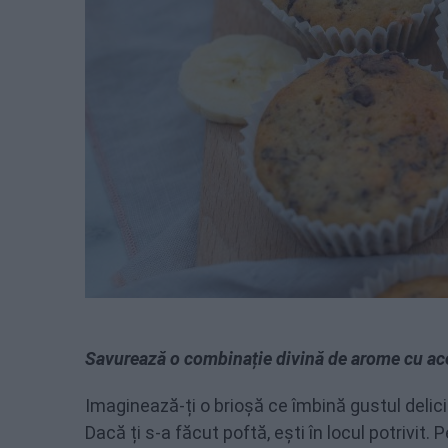
Savurează o combinație divină de arome cu ace
Imaginează-ți o brioșă ce îmbină gustul deli
Dacă ți s-a făcut poftă, ești în locul potrivit