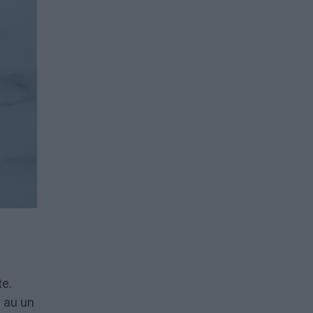
te.
e au un