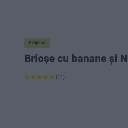
Prăjituri
Brioșe cu banane și N
(11)