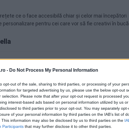
ețete ce o face accesibilă chiar și celor mai începători
e personalizare pentru cei care vor să fie creativi în bucă
ella
Gătire
Timp total
20 minute
40 minute
ro -
Do Not Process My Personal Information
to opt-out of the sale, sharing to third parties, or processing of your per
formation for targeted advertising by us, please use the below opt-out s
r selection. Please note that after your opt-out request is processed y
tiv 12
eing interest-based ads based on personal information utilized by us or
disclosed to third parties prior to your opt-out. You may separately opt-
losure of your personal information by third parties on the IAB’s list of
. This information may also be disclosed by us to third parties on the
IA
Participants
that may further disclose it to other third parties.