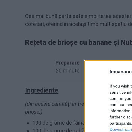
Cea mai bună parte este simplitatea acestei r
cofetari, oferind în același timp mult spațiu d
Rețeta de brioșe cu banane și Nut
Preparare
20 minute
temananc.
If you wish 
Ingrediente
sensitive in
confirm you
(din aceste cantități ar trebui să obții aproxima
continue se
information 
brioșe.)
further disc
190 de grame de făină
participants
Downstream 
100 de grame de zahăr granulat