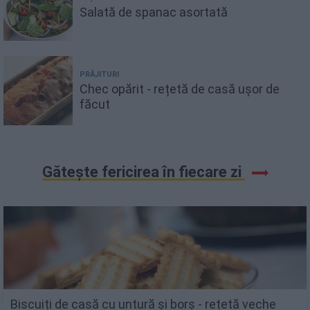
Salată de spanac asortată
PRĂJITURI
Chec opărit - rețetă de casă ușor de
făcut
Gătește fericirea în fiecare zi
Biscuiți de casă cu untură și borș - rețetă veche