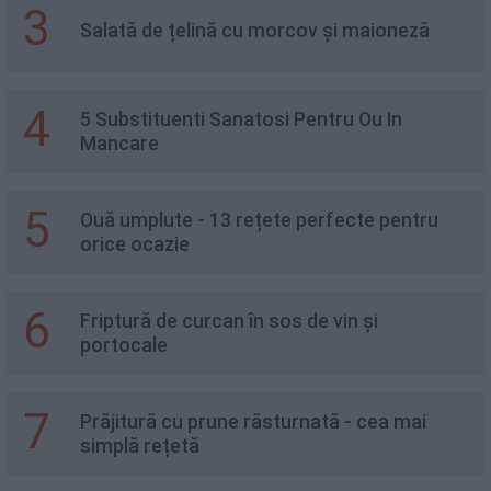
3
Salată de țelină cu morcov și maioneză
4
5 Substituenti Sanatosi Pentru Ou In
Mancare
5
Ouă umplute - 13 rețete perfecte pentru
orice ocazie
6
Friptură de curcan în sos de vin și
portocale
7
Prăjitură cu prune răsturnată - cea mai
simplă rețetă