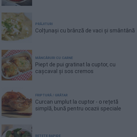
PRĂJITURI
Colțunași cu brânză de vaci și smântână
MÂNCĂRURI CU CARNE
Piept de pui gratinat la cuptor, cu
cașcaval și sos cremos
FRIPTURĂ / GRĂTAR
Curcan umplut la cuptor - o rețetă
simplă, bună pentru ocazii speciale
REȚETE RAPIDE