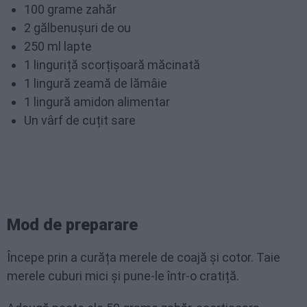
100 grame zahăr
2 gălbenușuri de ou
250 ml lapte
1 linguriță scorțișoară măcinată
1 lingură zeamă de lămâie
1 lingură amidon alimentar
Un vârf de cuțit sare
Mod de preparare
Începe prin a curăța merele de coajă și cotor. Taie
merele cuburi mici și pune-le într-o cratiță.