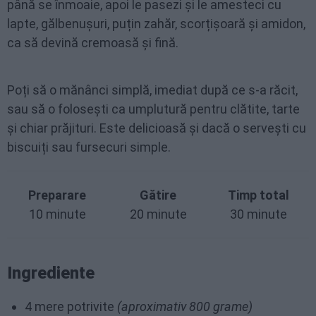
până se înmoaie, apoi le pasezi și le amesteci cu
lapte, gălbenușuri, puțin zahăr, scorțișoară și amidon,
ca să devină cremoasă și fină.
Poți să o mănânci simplă, imediat după ce s-a răcit,
sau să o folosești ca umplutură pentru clătite, tarte
și chiar prăjituri. Este delicioasă și dacă o servești cu
biscuiți sau fursecuri simple.
Preparare
Gătire
Timp total
10 minute
20 minute
30 minute
Ingrediente
4 mere potrivite
(aproximativ 800 grame)