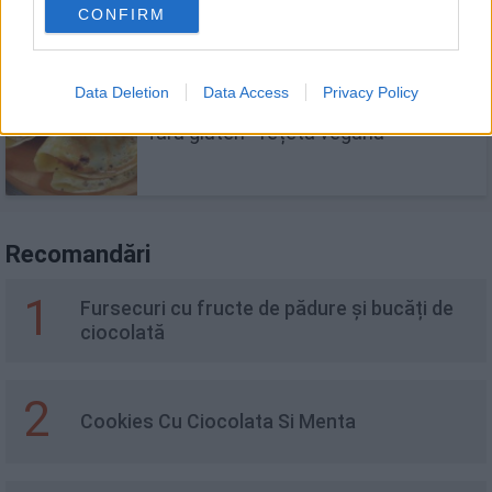
CONFIRM
Data Deletion
Data Access
Privacy Policy
Clătite de post cu lapte de soia și
fără gluten - rețetă vegană
Recomandări
1
Fursecuri cu fructe de pădure și bucăți de
ciocolată
2
Cookies Cu Ciocolata Si Menta