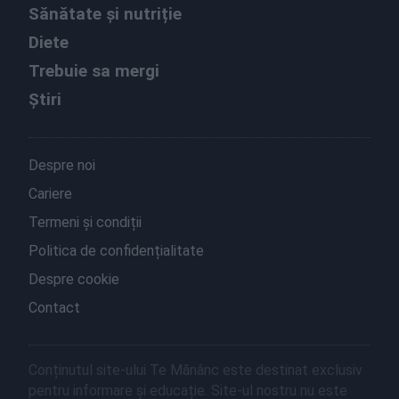
Sănătate și nutriție
Diete
Trebuie sa mergi
Știri
Despre noi
Cariere
Termeni și condiții
Politica de confidențialitate
Despre cookie
Contact
Conținutul site-ului Te Mănânc este destinat exclusiv
pentru informare și educație. Site-ul nostru nu este