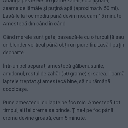
Adaugă peste ele 50 grame zahăr, scorțișoara,
zeama de lămâie și puțină apă (aproximativ 50 ml).
Lasă-le la foc mediu până devin moi, cam 15 minute.
Amestecă din când în când.
Când merele sunt gata, pasează-le cu o furculiță sau
un blender vertical până obții un piure fin. Lasă-l puțin
deoparte.
Într-un bol separat, amestecă gălbenușurile,
amidonul, restul de zahăr (50 grame) și sarea. Toarnă
laptele treptat și amestecă bine, să nu rămână
cocoloașe.
Pune amestecul cu lapte pe foc mic. Amestecă tot
timpul, altfel crema se prinde. Ține-l pe foc până
crema devine groasă, cam 5 minute.