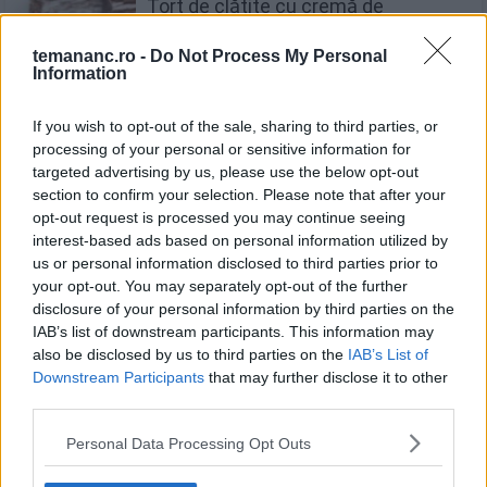
Tort de clătite cu cremă de
mascarpone și zmeură
temananc.ro -
Do Not Process My Personal
Information
If you wish to opt-out of the sale, sharing to third parties, or
processing of your personal or sensitive information for
Sorbet de mere - rețeta perfectă
targeted advertising by us, please use the below opt-out
pentru vară
section to confirm your selection. Please note that after your
opt-out request is processed you may continue seeing
interest-based ads based on personal information utilized by
us or personal information disclosed to third parties prior to
your opt-out. You may separately opt-out of the further
Clătite de post cu mere și
disclosure of your personal information by third parties on the
scorțișoară
IAB’s list of downstream participants. This information may
also be disclosed by us to third parties on the
IAB’s List of
Downstream Participants
that may further disclose it to other
third parties.
Personal Data Processing Opt Outs
Clătite americane de post - rețetă
vegană