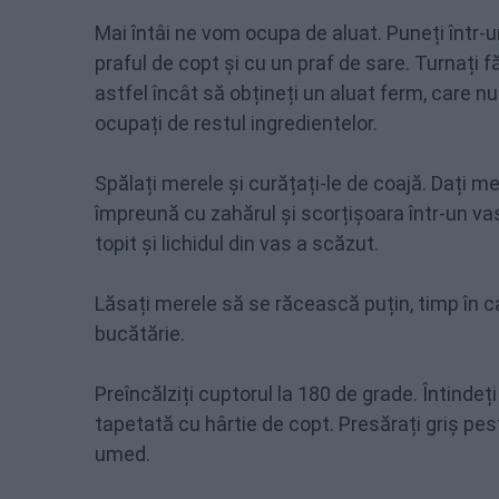
Mai întâi ne vom ocupa de aluat. Puneți într-u
praful de copt și cu un praf de sare. Turnați 
astfel încât să obțineți un aluat ferm, care n
ocupați de restul ingredientelor.
Spălați merele și curățați-le de coajă. Dați m
împreună cu zahărul și scorțișoara într-un va
topit și lichidul din vas a scăzut.
Lăsați merele să se răcească puțin, timp în ca
bucătărie.
Preîncălziți cuptorul la 180 de grade. Întindeți
tapetată cu hârtie de copt. Presărați griș pes
umed.