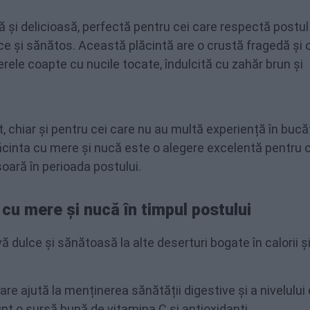
ă și delicioasă, perfectă pentru cei care respectă postu
e și sănătos. Această plăcintă are o crustă fragedă și 
ele coapte cu nucile tocate, îndulcită cu zahăr brun și
 chiar și pentru cei care nu au multă experiență în bucăt
Plăcinta cu mere și nucă este o alegere excelentă pentru 
oară în perioada postului.
 cu mere și nucă în timpul postului
ă dulce și sănătoasă la alte deserturi bogate în calorii ș
care ajută la menținerea sănătății digestive și a nivelului
t o sursă bună de vitamina C și antioxidanți.