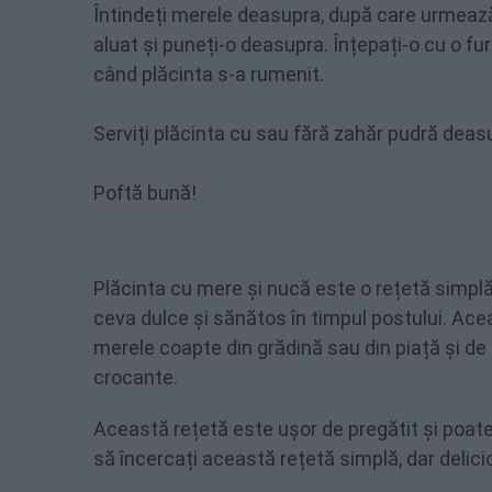
Întindeți merele deasupra, după care urmează 
aluat și puneți-o deasupra. Înțepați-o cu o fu
când plăcinta s-a rumenit.
Serviți plăcinta cu sau fără zahăr pudră deasu
Poftă bună!
Plăcinta cu mere și nucă este o rețetă simpl
ceva dulce și sănătos în timpul postului. Ace
merele coapte din grădină sau din piață și de
crocante.
Această rețetă este ușor de pregătit și poate 
să încercați această rețetă simplă, dar delici