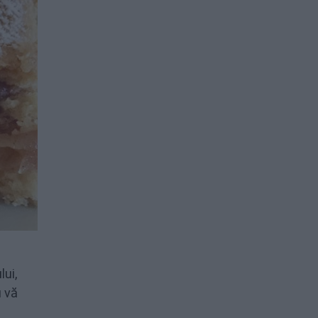
ui,
u vă