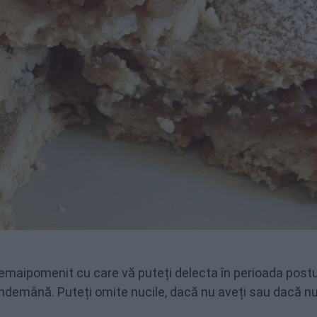
emaipomenit cu care vă puteți delecta în perioada postul
 îndemână. Puteți omite nucile, dacă nu aveți sau dacă n