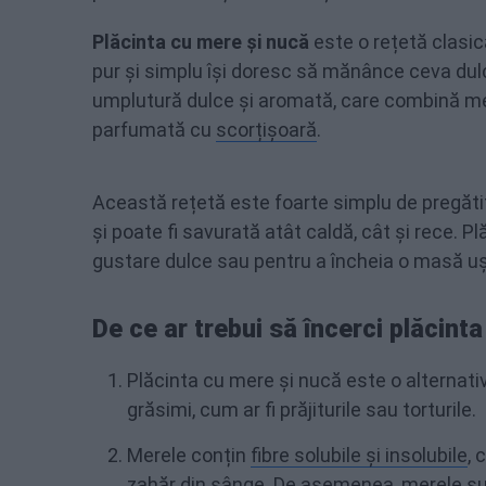
Plăcinta cu mere și nucă
este o rețetă clasic
pur și simplu își doresc să mănânce ceva dulc
umplutură dulce și aromată, care combină mer
parfumată cu
scorțișoară
.
Această rețetă este foarte simplu de pregătit,
și poate fi savurată atât caldă, cât și rece. 
gustare dulce sau pentru a încheia o masă uș
De ce ar trebui să încerci plăcinta
Plăcinta cu mere și nucă este o alternativ
grăsimi, cum ar fi prăjiturile sau torturile.
Merele conțin
fibre solubile și insolubile
, 
zahăr din sânge. De asemenea, merele sun