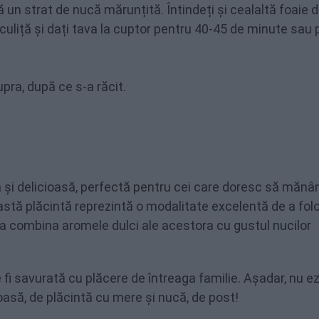
un strat de nucă mărunțită. Întindeți și cealaltă foaie 
rculiță și dați tava la cuptor pentru 40-45 de minute sau
pra, după ce s-a răcit.
ă și delicioasă, perfectă pentru cei care doresc să mănâ
astă plăcintă reprezintă o modalitate excelentă de a fol
 a combina aromele dulci ale acestora cu gustul nucilor
fi savurată cu plăcere de întreaga familie. Așadar, nu ez
oasă, de plăcintă cu mere și nucă, de post!