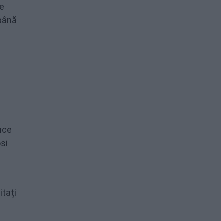
de
 până
nce
osi
itați