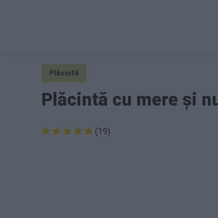
Plăcintă
Plăcintă cu mere și n
(19)