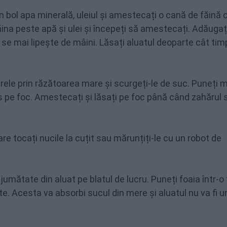
n bol apa minerală, uleiul și amestecați o cană de făină 
făina peste apă și ulei și începeți să amestecați. Adăugaț
u se mai lipește de mâini. Lăsați aluatul deoparte cât tim
erele prin răzătoarea mare și scurgeți-le de suc. Puneți 
s pe foc. Amestecați și lăsați pe foc până când zahărul 
re tocați nucile la cuțit sau mărunțiți-le cu un robot de
 jumătate din aluat pe blatul de lucru. Puneți foaia într-o
te. Acesta va absorbi sucul din mere și aluatul nu va fi u