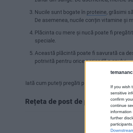
Nucile sunt bogate în
proteine
, grăsimi s
De asemenea, nucile conțin vitamine și mi
Plăcinta cu mere și nucă poate fi pregăti
speciale.
Această plăcintă poate fi savurată ca des
potrivită pentru orice perioadă a anului.
temananc.
Iată cum puteți pregăti plăcinta cu mere și nu
If you wish 
sensitive in
confirm you
Rețeta de post de plăcintă cu mer
continue se
information 
further disc
participants
Downstream 