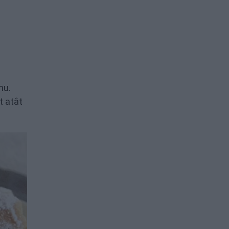
nu.
t atât