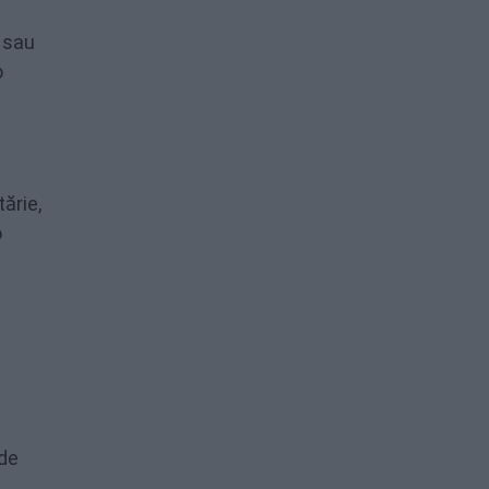
l sau
o
ărie,
o
i
 de