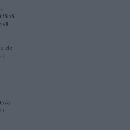
cu
i făină
p vă
merele
s-a
 tavă
nul