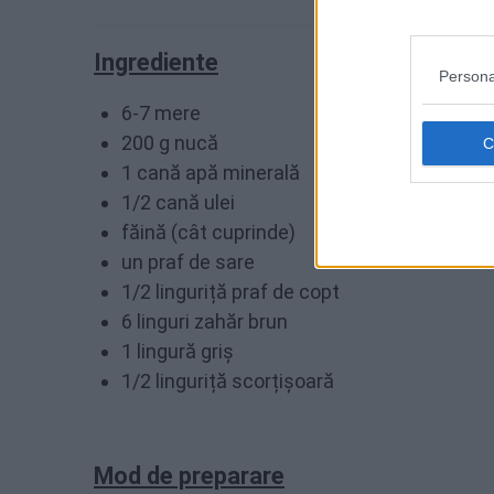
Ingrediente
Persona
6-7 mere
200 g nucă
1 cană apă minerală
1/2 cană ulei
făină (cât cuprinde)
un praf de sare
1/2 linguriță praf de copt
6 linguri zahăr brun
1 lingură griș
1/2 linguriță scorțișoară
Mod de preparare