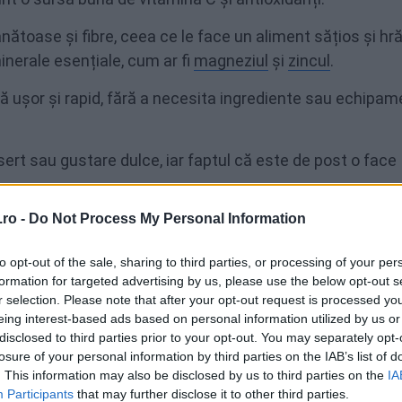
ănătoase și fibre, ceea ce le face un aliment sățios și hră
nerale esențiale, cum ar fi
magneziul
și
zincul
.
tă ușor și rapid, fără a necesita ingrediente sau echipa
ert sau gustare dulce, iar faptul că este de post o face
ro -
Do Not Process My Personal Information
că, de post, în propria bucătărie.
to opt-out of the sale, sharing to third parties, or processing of your per
formation for targeted advertising by us, please use the below opt-out s
r selection. Please note that after your opt-out request is processed y
e și nucă
eing interest-based ads based on personal information utilized by us or
disclosed to third parties prior to your opt-out. You may separately opt-
losure of your personal information by third parties on the IAB’s list of
Timp total
. This information may also be disclosed by us to third parties on the
IA
1 oră
Participants
that may further disclose it to other third parties.