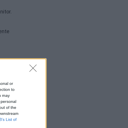
nitor.
mente
sonal or
ection to
ou may
 personal
out of the
 downstream
B’s List of