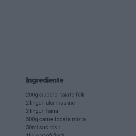
Ingrediente
200g ciuperci taiate felii
2 linguri ulei masline
2 linguri faina
500g carne tocata mixta
50ml suc rosii
1kg cartofi fierti