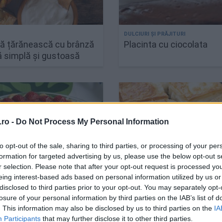
tă țărănească cu brânză
Placinta cu ciocolata
ă simplă și gustoasă
ro -
Do Not Process My Personal Information
to opt-out of the sale, sharing to third parties, or processing of your per
formation for targeted advertising by us, please use the below opt-out s
r selection. Please note that after your opt-out request is processed y
eing interest-based ads based on personal information utilized by us or
disclosed to third parties prior to your opt-out. You may separately opt-
ta Cu Capsuni
Burek (borek) cu brânză 
losure of your personal information by third parties on the IAB’s list of
mai bună plăcintă turce
. This information may also be disclosed by us to third parties on the
IA
Participants
that may further disclose it to other third parties.