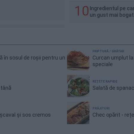
10
Ingredientul pe car
un gust mai bogat
FRIPTURĂ / GRĂTAR
gă în sosul de roșii pentru un
Curcan umplut la 
speciale
REȚETE RAPIDE
ntână
Salată de spanac
PRĂJITURI
cașcaval și sos cremos
Chec opărit - reț