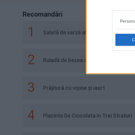
Recomandări
Persona
1
Salată de varză albă și roșie, cu mere
2
Ruladă de bezea cu căpşuni
3
Prăjitură cu vișine și iaurt
4
Placinta De Ciocolata In Trei Straturi