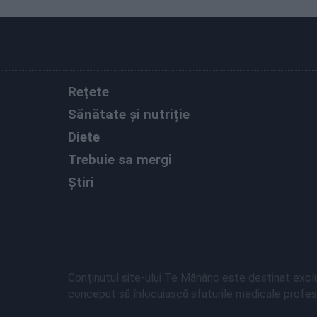
Rețete
Sănătate și nutriție
Diete
Trebuie sa mergi
Știri
Conținutul site-ului Te Mănânc este destinat exclu
conceput să înlocuiască sfaturile medicale profesi