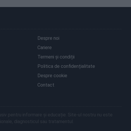
Despre noi
Cariere
Termeni și condiții
Politica de confidențialitate
Despre cookie
Contact
siv pentru informare și educație. Site-ul nostru nu este
onale, diagnosticul sau tratamentul.