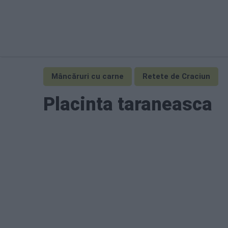
Mâncăruri cu carne
Retete de Craciun
Placinta taraneasca