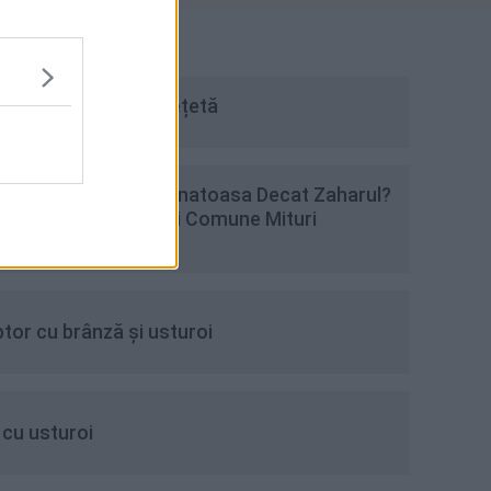
e - cea mai simplă rețetă
ste O Alegere Mai Sanatoasa Decat Zaharul?
a Stii Despre Cele Mai Comune Mituri
ptor cu brânză și usturoi
 cu usturoi