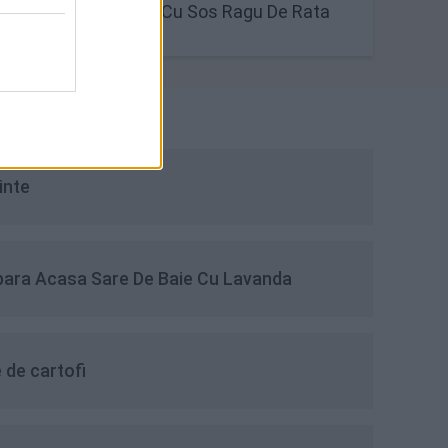
r - cea
Paste Cu Sos Ragu De Rata
linte
para Acasa Sare De Baie Cu Lavanda
 de cartofi