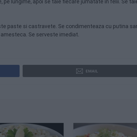
 pe lungime, apoi se taie fiecare jumatate in felii. Se tai
este paste si castravete. Se condimenteaza cu putina sar
e amesteca. Se serveste imediat.
EMAIL