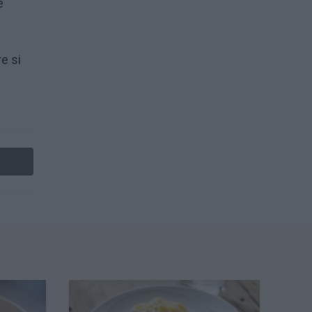
e
e si