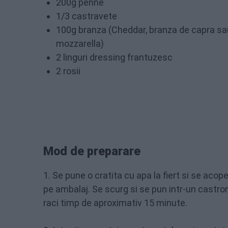
200g penne
1/3 castravete
100g branza (Cheddar, branza de capra sa
mozzarella)
2 linguri dressing frantuzesc
2 rosii
Mod de preparare
1. Se pune o cratita cu apa la fiert si se aco
pe ambalaj. Se scurg si se pun intr-un castro
raci timp de aproximativ 15 minute.