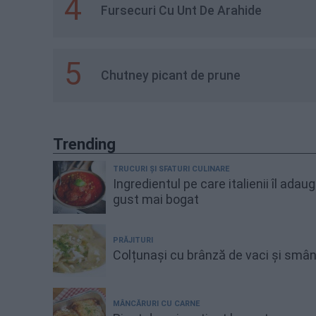
4
Fursecuri Cu Unt De Arahide
5
Chutney picant de prune
Trending
TRUCURI ȘI SFATURI CULINARE
Ingredientul pe care italienii îl adau
gust mai bogat
PRĂJITURI
Colțunași cu brânză de vaci și smâ
MÂNCĂRURI CU CARNE