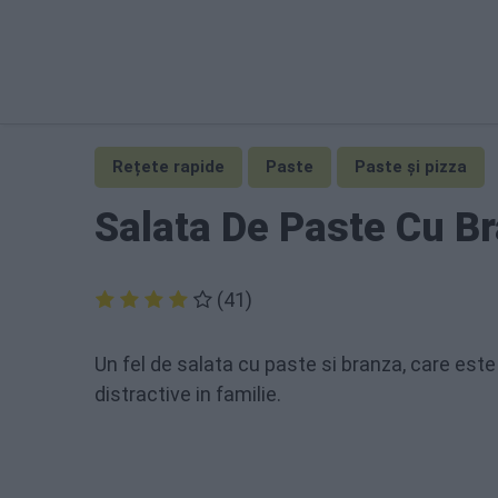
Rețete rapide
Paste
Paste și pizza
Salata De Paste Cu B
(41)
Un fel de salata cu paste si branza, care este 
distractive in familie.