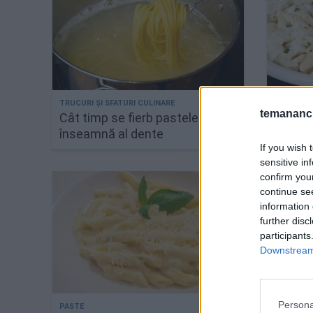
temananc.
Cât timp se fierb pastele? Ce
Paste c
înseamnă al dente
cu mic
If you wish 
sensitive in
confirm you
continue se
information 
further disc
participants
Downstream 
Persona