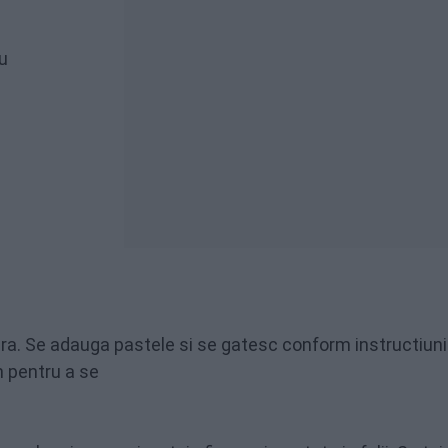
u
pera. Se adauga pastele si se gatesc conform instructiuni
n pentru a se