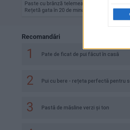
Paste cu brânză telemea.
Paste 
Rețetă gata în 20 de minute
tradiți
Recomandări
1
Pate de ficat de pui făcut în casă
2
Pui cu bere - rețeta perfectă pentru s
3
Pastă de măsline verzi și ton