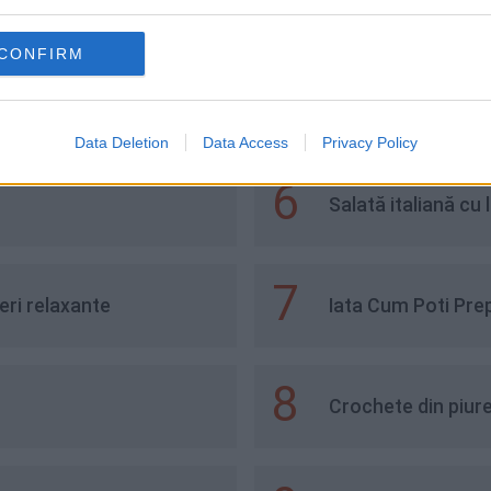
quatro formaggi - rețeta
Paste cu brânză la cupto
onală italiană
mai ușoară rețetă
CONFIRM
Data Deletion
Data Access
Privacy Policy
6
Salată italiană cu 
7
eri relaxante
Iata Cum Poti Pre
8
Crochete din piure