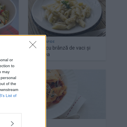
cei
Paste cu brânză de vaci și
telemea
sonal or
ection to
ou may
 personal
out of the
 downstream
B’s List of