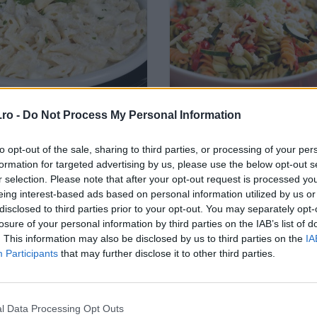
ro -
Do Not Process My Personal Information
u brânzeturi la cuptorul
Salată de paste cu dovle
rounde
(gata în 20 de minute)
to opt-out of the sale, sharing to third parties, or processing of your per
formation for targeted advertising by us, please use the below opt-out s
r selection. Please note that after your opt-out request is processed y
eing interest-based ads based on personal information utilized by us or
disclosed to third parties prior to your opt-out. You may separately opt-
losure of your personal information by third parties on the IAB’s list of
. This information may also be disclosed by us to third parties on the
IA
Participants
that may further disclose it to other third parties.
l Data Processing Opt Outs