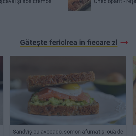
cașcaval și sos cremos
Chec opărit - reț
Gătește fericirea în fiecare zi
Sandviș cu avocado, somon afumat și ouă de