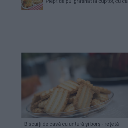
Piept de pui gratinat la cuptor, cu 
Biscuiți de casă cu untură și borș - rețetă