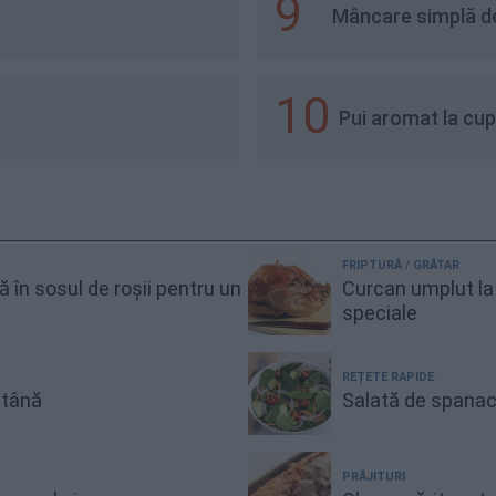
9
Mâncare simplă de
10
Pui aromat la cup
FRIPTURĂ / GRĂTAR
gă în sosul de roșii pentru un
Curcan umplut la 
speciale
REȚETE RAPIDE
ntână
Salată de spanac
PRĂJITURI