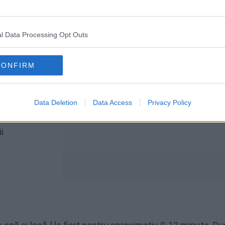
l Data Processing Opt Outs
măsline sau
CONFIRM
Data Deletion
Data Access
Privacy Policy
i