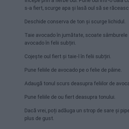
Începe prin a fierbe oul. Pune oul într-o oală 
s-a fiert, scurge apa și lasă oul să se răceasc
Deschide conserva de ton și scurge lichidul.
Taie avocado în jumătate, scoate sâmburele ș
avocado în felii subțiri.
Cojește oul fiert și taie-l în felii subțiri.
Pune feliile de avocado pe o felie de pâine.
Adaugă tonul scurs deasupra feliilor de avoc
Pune feliile de ou fiert deasupra tonului.
Dacă vrei, poți adăuga un strop de sare și pi
plus de gust.