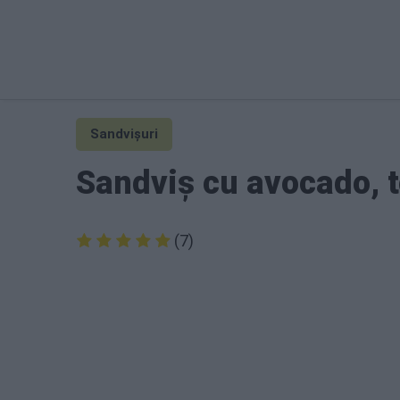
Sandvișuri
Sandviș cu avocado, to
(7)