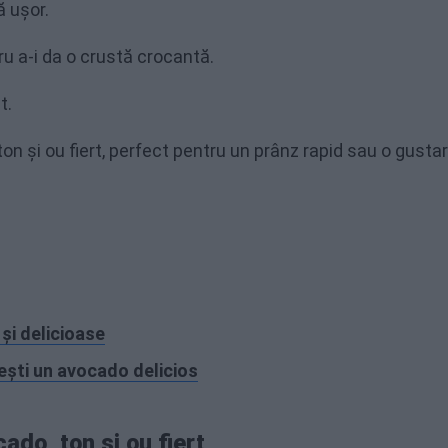
ă ușor.
tru a-i da o crustă crocantă.
t.
n și ou fiert, perfect pentru un prânz rapid sau o gusta
și delicioase
ești un avocado delicios
ado, ton și ou fiert