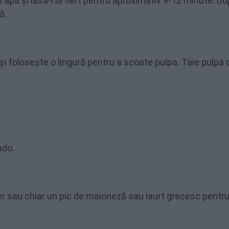
cu apă și lasă-l la fiert pentru aproximativ 9-12 minute. D
ă.
i folosește o lingură pentru a scoate pulpa. Taie pulpa 
ado.
per sau chiar un pic de maioneză sau iaurt grecesc pentr