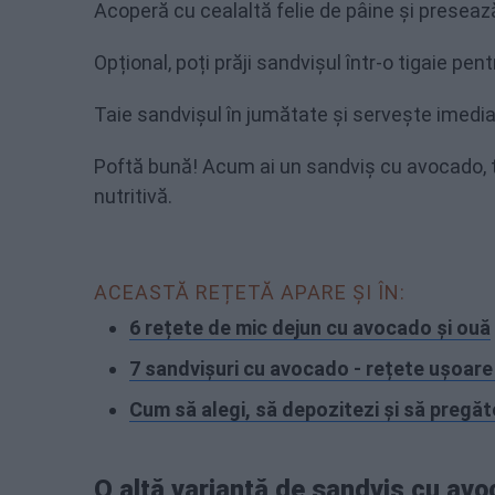
Acoperă cu cealaltă felie de pâine și preseaz
Opțional, poți prăji sandvișul într-o tigaie pen
Taie sandvișul în jumătate și servește imedia
Poftă bună! Acum ai un sandviș cu avocado, to
nutritivă.
ACEASTĂ REȚETĂ APARE ȘI ÎN:
6 rețete de mic dejun cu avocado și ouă
7 sandvișuri cu avocado - rețete ușoare 
Cum să alegi, să depozitezi și să pregăt
O altă variantă de sandviș cu avoc