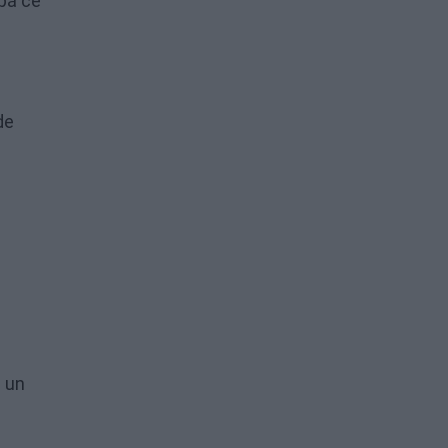
upă ce
de
u un