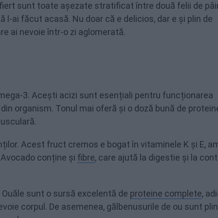
iert sunt toate așezate stratificat între două felii de pâi
 l-ai făcut acasă. Nu doar că e delicios, dar e și plin de
are ai nevoie într-o zi aglomerată.
mega-3. Acești acizi sunt esențiali pentru funcționarea
ei din organism. Tonul mai oferă și o doză bună de protein
musculară.
ilor. Acest fruct cremos e bogat în vitaminele K și E, a
i. Avocado conține și
fibre
, care ajută la digestie și la cont
. Ouăle sunt o sursă excelentă de
proteine complete
, ad
 nevoie corpul. De asemenea, gălbenusurile de ou sunt pli