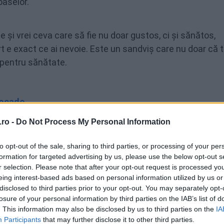
oaselor.
e și vrei ceva care să fie nu doar gustos, ci și sănătos,
t e exact ce ai nevoie. Este un sandviș care nu doar că 
i pentru sănătate.
vocado
 să mâncăm fără să ne afecteze sănătatea?
ro -
Do Not Process My Personal Information
to opt-out of the sale, sharing to third parties, or processing of your per
 și ou fiert
formation for targeted advertising by us, please use the below opt-out s
r selection. Please note that after your opt-out request is processed y
eing interest-based ads based on personal information utilized by us or
disclosed to third parties prior to your opt-out. You may separately opt-
Gătire
Timp total
losure of your personal information by third parties on the IAB’s list of
12 minute
20 minute
. This information may also be disclosed by us to third parties on the
IA
Participants
that may further disclose it to other third parties.