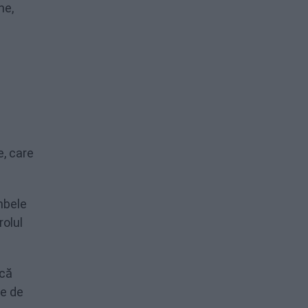
ne,
e, care
mbele
rolul
ică
ne de