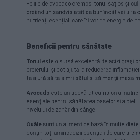
Feliile de avocado cremos, tonul sățios și oul f
creând un sandviș atât de bun încât vei uita că
nutrienți esențiali care îți vor da energia de c
Beneficii pentru sănătate
Tonul
este o sursă excelentă de acizi grași o
creierului și pot ajuta la reducerea inflamați
te ajută să te simți sătul și să menții masa 
Avocado
este un adevărat campion al nutrienț
esențiale pentru sănătatea oaselor și a pieli
nivelului de zahăr din sânge.
Ouăle
sunt un aliment de bază în multe diete
conțin toți aminoacizii esențiali de care are