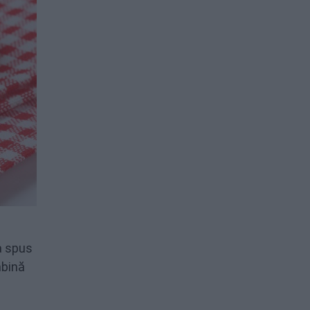
a spus
mbină