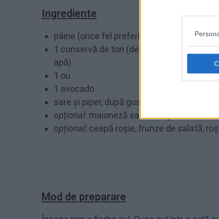
Ingrediente
Persona
pâine (orice fel preferi)
1 conservă de ton (de preferat în ulei de 
apă)
1 ou
1 avocado
sare și piper, după gust
opțional:
maioneză sau iaurt grecesc
opțional:
ceapă roșie, frunze de salată, roși
Mod de preparare