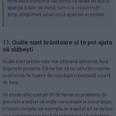
nicio bază științifică. Nu numai că ouăle nu duc la
apariția bolilor de inimă, cum s-a crezut mult
timp, dimpotrivă, scad riscul apariției acestora.
11.
Ouăle sunt hrănitoare și te pot ajuta
să slăbești
Ouăle sunt printre cele mai sățioase alimente, fiind
bogate în proteine. Ele ne fac să ne săturăm repede
și să nu ne fie foame din nou după o perioadă scurtă
de timp.
Un studiu efectuat pe 30 de femei cu probleme de
greutate a arătat că ouăle consumate la micul dejun,
în locul covrigilor, de exemplu, le-a ajutat să se sature
cu o cantitate mai mică de mâncare și să mănânce