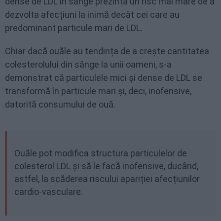
dense de LDL în sânge prezintă un risc mai mare de a
dezvolta afecțiuni la inimă decât cei care au
predominant particule mari de LDL.
Chiar dacă ouăle au tendința de a crește cantitatea
colesterolului din sânge la unii oameni, s-a
demonstrat că particulele mici și dense de LDL se
transformă în particule mari și, deci, inofensive,
datorită consumului de ouă.
Ouăle pot modifica structura particulelor de
colesterol LDL și să le facă inofensive, ducând,
astfel, la scăderea riscului apariției afecțiunilor
cardio-vasculare.