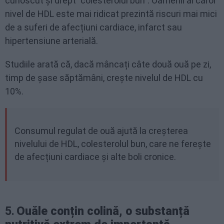
cunoscut și drept ”colesterolul bun”. Oamenii al căror
nivel de HDL este mai ridicat prezintă riscuri mai mici
de a suferi de afecțiuni cardiace, infarct sau
hipertensiune arterială.
Studiile arată că, dacă mâncați câte două ouă pe zi,
timp de șase săptămâni, crește nivelul de HDL cu
10%.
Consumul regulat de ouă ajută la creșterea
nivelului de HDL, colesterolul bun, care ne ferește
de afecțiuni cardiace și alte boli cronice.
5.
Ouăle conțin colină, o substanță