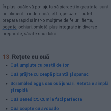
În plus, ouăle vă pot ajuta să pierdeți în greutate, sunt
un aliment la îndemână, ieftin, pe care îl puteți
prepara rapid și într-o mulțime de feluri: fierte,
poșate
, ochiuri, omletă, plus integrate în diverse
preparate, sărate sau dulci.
13.
Rețete cu ouă
Ouă umplute cu pastă de ton
Ouă prăjite cu ceapă picantă și spanac
Scrambled eggs sau ouă jumări. Rețeta e simplă
și rapidă
Ouă Benedict. Cum le faci perfecte
Ouă coapte cu avocado