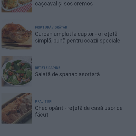
cașcaval și sos cremos
FRIPTURĂ / GRĂTAR
Curcan umplut la cuptor - o rețetă
simplă, bună pentru ocazii speciale
REȚETE RAPIDE
Salată de spanac asortată
PRĂJITURI
Chec opărit - rețetă de casă ușor de
făcut