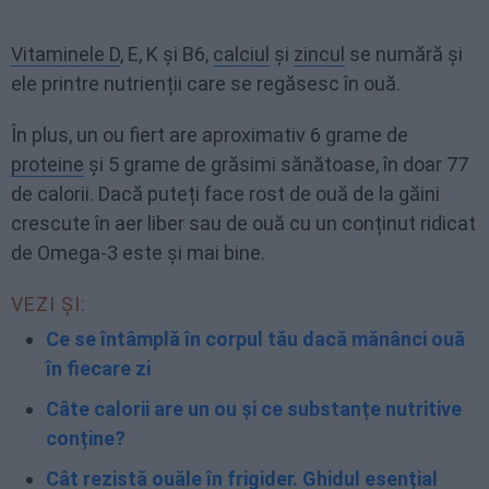
Vitaminele D
, E, K și B6,
calciul
și
zincul
se numără și
ele printre nutrienții care se regăsesc în ouă.
În plus, un ou fiert are aproximativ 6 grame de
proteine
și 5 grame de grăsimi sănătoase, în doar 77
de calorii. Dacă puteți face rost de ouă de la găini
crescute în aer liber sau de ouă cu un conținut ridicat
de Omega-3 este și mai bine.
VEZI ȘI:
Ce se întâmplă în corpul tău dacă mănânci ouă
în fiecare zi
Câte calorii are un ou și ce substanțe nutritive
conține?
Cât rezistă ouăle în frigider. Ghidul esențial