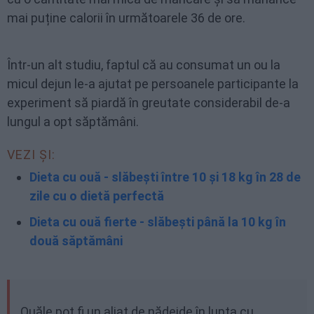
mai puține calorii în următoarele 36 de ore.
Într-un alt studiu, faptul că au consumat un ou la
micul dejun le-a ajutat pe persoanele participante la
experiment să piardă în greutate considerabil de-a
lungul a opt săptămâni.
VEZI ȘI:
Dieta cu ouă - slăbești între 10 și 18 kg în 28 de
zile cu o dietă perfectă
Dieta cu ouă fierte - slăbești până la 10 kg în
două săptămâni
Ouăle pot fi un aliat de nădejde în lupta cu