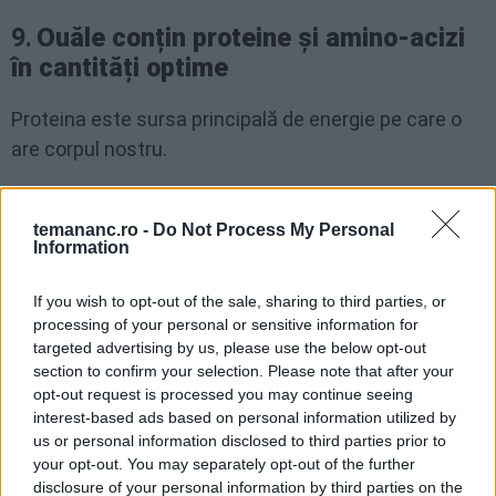
9.
Ouăle conțin proteine și amino-acizi
în cantități optime
Proteina este sursa principală de energie pe care o
are corpul nostru.
Ea contribuie la formarea tuturor țesuturilor și
celulelor și este important să consumăm suficientă
temananc.ro -
Do Not Process My Personal
Information
proteină, în fiecare zi. În acest sens, ouăle sunt o
sursă excelentă, pentru că un ou mare conține până
If you wish to opt-out of the sale, sharing to third parties, or
la șase grame de proteină.
processing of your personal or sensitive information for
targeted advertising by us, please use the below opt-out
Pe lângă aceasta, ouăle au o cantitate echilibrată de
section to confirm your selection. Please note that after your
opt-out request is processed you may continue seeing
amino-acizi, importanți pentru a ajuta la
interest-based ads based on personal information utilized by
metabolizarea proteinei.
us or personal information disclosed to third parties prior to
your opt-out. You may separately opt-out of the further
O alimentație care conține cantitatea corectă de
disclosure of your personal information by third parties on the