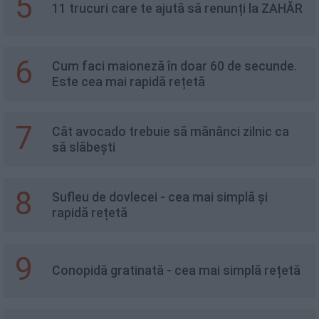
5
11 trucuri care te ajută să renunți la ZAHĂR
6
Cum faci maioneză în doar 60 de secunde.
Este cea mai rapidă rețetă
7
Cât avocado trebuie să mănânci zilnic ca
să slăbești
8
Sufleu de dovlecei - cea mai simplă și
rapidă rețetă
9
Conopidă gratinată - cea mai simplă rețetă