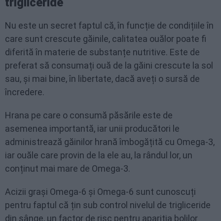
trigliceride
Nu este un secret faptul că, în funcție de condițiile în
care sunt crescute găinile, calitatea ouălor poate fi
diferită în materie de substanțe nutritive. Este de
preferat să consumați ouă de la găini crescute la sol
sau, și mai bine, în libertate, dacă aveți o sursă de
încredere.
Hrana pe care o consumă păsările este de
asemenea importantă, iar unii producători le
administrează găinilor hrană îmbogățită cu Omega-3,
iar ouăle care provin de la ele au, la rândul lor, un
conținut mai mare de Omega-3.
Acizii grași Omega-6 și Omega-6 sunt cunoscuți
pentru faptul că țin sub control nivelul de trigliceride
din sânge, un factor de risc pentru apariția bolilor