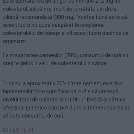
Este adevărat că un singur ou conține 212 mg de
colesterol, adică mai mult de jumătate din doza
zilnică recomandată (300 mg). Vestea bună este că
acest lucru nu duce neapărat la creșterea
colesterolului din sânge și că acest lucru depinde de
organism.
La majoritatea oamenilor (70%), consumul de ouă nu
crește deloc nivelul de colesterol din sânge.
În cazul a aproximativ 30% dintre oameni, există o
hipersensibilitate care face ca ouăle să crească
nivelul total de colesterol și LDL-ul. Există și câteva
afecțiuni genetice care pot duce la recomandarea de
a limita consumul de ouă.
CITEȘTE ȘI: