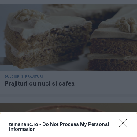
DULCIURI ȘI PRĂJITURI
Prajituri cu nuci si cafea
temananc.ro -
Do Not Process My Personal
Information