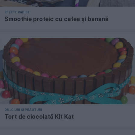
REȚETE RAPIDE
Smoothie proteic cu cafea și banană
DULCIURI ȘI PRĂJITURI
Tort de ciocolată Kit Kat