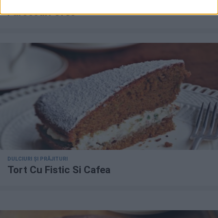
DULCIURI ȘI PRĂJITURI
Fursecuri Oreo
DULCIURI ȘI PRĂJITURI
Tort Cu Fistic Si Cafea