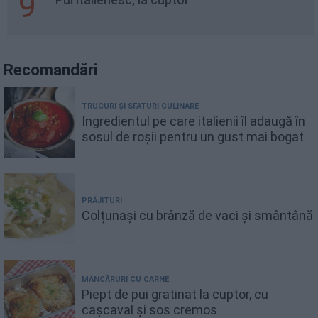
9
Pui italienesc, la cuptor
Recomandări
TRUCURI ȘI SFATURI CULINARE
Ingredientul pe care italienii îl adaugă în
sosul de roșii pentru un gust mai bogat
PRĂJITURI
Colțunași cu brânză de vaci și smântână
MÂNCĂRURI CU CARNE
Piept de pui gratinat la cuptor, cu
cașcaval și sos cremos