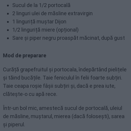
Sucul de la 1/2 portocală
2 linguri ulei de măsline extravirgin
1 linguriță muștar Dijon
1/2 linguriță miere (opțional)
Sare și piper negru proaspăt măcinat, după gust
Mod de preparare
Curăță grapefruitul și portocala, îndepărtând pielițele
și tăind bucățile. Taie feniculul în felii foarte subțiri.
Taie ceapa roșie fâșii subțiri și, dacă e prea iute,
clătește-o cu apă rece.
Într-un bol mic, amestecă sucul de portocală, uleiul
de măsline, muștarul, mierea (dacă folosești), sarea
și piperul.