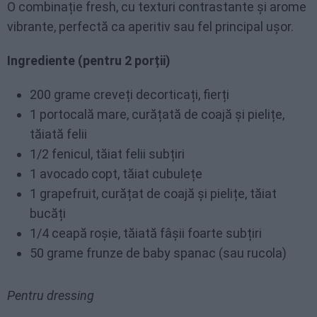
O combinație fresh, cu texturi contrastante și arome
vibrante, perfectă ca aperitiv sau fel principal ușor.
Ingrediente (pentru 2 porții)
200 grame creveți decorticați, fierți
1 portocală mare, curățată de coajă și pielițe,
tăiată felii
1/2 fenicul, tăiat felii subțiri
1 avocado copt, tăiat cubulețe
1 grapefruit, curățat de coajă și pielițe, tăiat
bucăți
1/4 ceapă roșie, tăiată fâșii foarte subțiri
50 grame frunze de baby spanac (sau rucola)
Pentru dressing