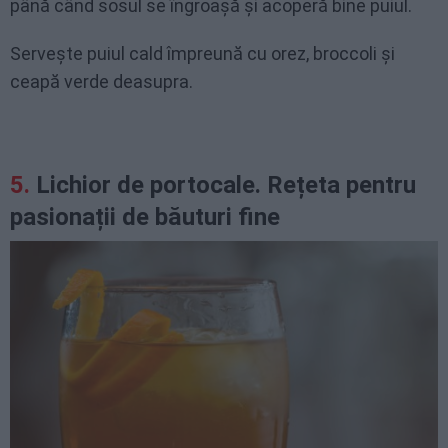
până când sosul se îngroașă și acoperă bine puiul.
Servește puiul cald împreună cu orez, broccoli și
ceapă verde deasupra.
Lichior de portocale. Rețeta pentru
pasionații de băuturi fine