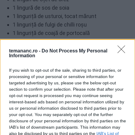
1 lingură de sos de soia
1 linguriță de usturoi, tocat mărunt
1 linguriță de fulgi de chilli roșu
1 linguriță de coajă de portocală
1 linguriță amidon de porumb
1 linguriță de sare
temananc.ro -
Do Not Process My Personal
Information
Pentru servit (opțional)
If you wish to opt-out of the sale, sharing to third parties, or
processing of your personal or sensitive information for
2 linguri de ceapă verde
targeted advertising by us, please use the below opt-out
section to confirm your selection. Please note that after your
50 de grame de broccoli fiert
opt-out request is processed you may continue seeing
interest-based ads based on personal information utilized by
us or personal information disclosed to third parties prior to
Mod de preparare
your opt-out. You may separately opt-out of the further
disclosure of your personal information by third parties on the
Preîncălzește cuptorul la 170 de grade. Unge o tavă
IAB’s list of downstream participants. This information may
cu ulei (sau pune hârtie de copt) și lăs-o deoparte.
also be disclosed by us to third parties on the
IAB’s List of