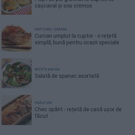
cașcaval și sos cremos
FRIPTURĂ / GRĂTAR
Curcan umplut la cuptor - o rețetă
simplă, bună pentru ocazii speciale
REȚETE RAPIDE
Salată de spanac asortată
PRĂJITURI
Chec opărit - rețetă de casă ușor de
făcut