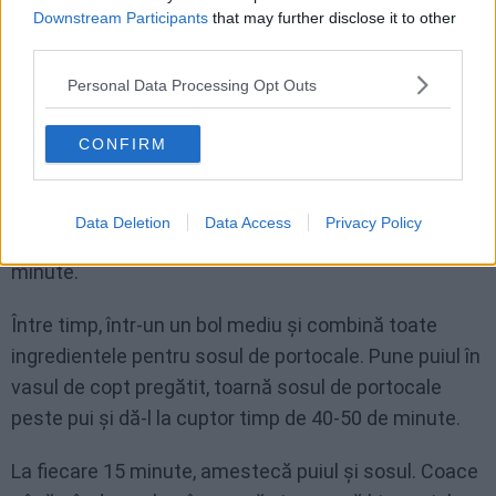
Downstream Participants
that may further disclose it to other
Pune bucățile de pui într-un castron și asezonează
third parties.
cu sare și piper.
Personal Data Processing Opt Outs
Trece bucățile de pui prin amidonul de porumb și apoi
CONFIRM
înmoaie-le în amestecul de ou bătut.
Încălzește o tigaie cu ulei, adaugă bucățile de pui și
Data Deletion
Data Access
Privacy Policy
gătește-le până când se rumenesc, timp de 4-5
minute.
Între timp, într-un un bol mediu și combină toate
ingredientele pentru sosul de portocale. Pune puiul în
vasul de copt pregătit, toarnă sosul de portocale
peste pui și dă-l la cuptor timp de 40-50 de minute.
La fiecare 15 minute, amestecă puiul și sosul. Coace