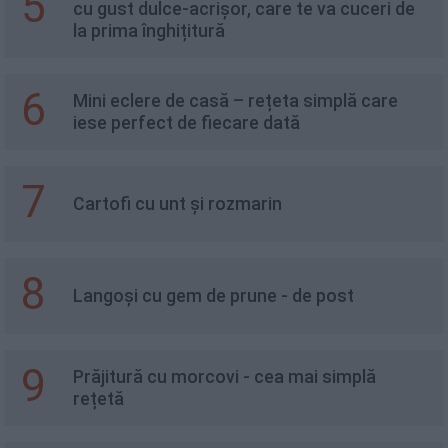
5
cu gust dulce-acrișor, care te va cuceri de
la prima înghițitură
6
Mini eclere de casă – rețeta simplă care
iese perfect de fiecare dată
7
Cartofi cu unt și rozmarin
8
Langoși cu gem de prune - de post
9
Prăjitură cu morcovi - cea mai simplă
rețetă