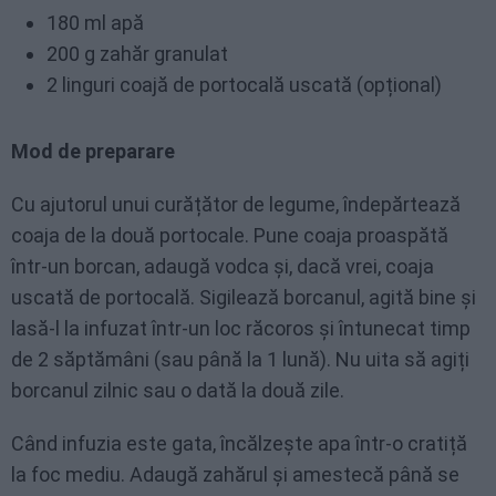
180 ml apă
200 g zahăr granulat
2 linguri coajă de portocală uscată (opțional)
Mod de preparare
Cu ajutorul unui curățător de legume, îndepărtează
coaja de la două portocale. Pune coaja proaspătă
într-un borcan, adaugă vodca și, dacă vrei, coaja
uscată de portocală. Sigilează borcanul, agită bine și
lasă-l la infuzat într-un loc răcoros și întunecat timp
de 2 săptămâni (sau până la 1 lună). Nu uita să agiți
borcanul zilnic sau o dată la două zile.
Când infuzia este gata, încălzește apa într-o cratiță
la foc mediu. Adaugă zahărul și amestecă până se