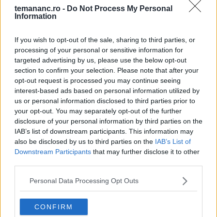
Stabilește-ți obiective clare, găsește un partener de
temananc.ro -
Do Not Process My Personal
Information
dietă, monitorizează-ți progresul și recompensează-
te atunci când atingi un obiectiv.
If you wish to opt-out of the sale, sharing to third parties, or
processing of your personal or sensitive information for
targeted advertising by us, please use the below opt-out
Fă din aceasta o experiență plăcută și, cel mai
section to confirm your selection. Please note that after your
important, nu te da bătut.
opt-out request is processed you may continue seeing
interest-based ads based on personal information utilized by
us or personal information disclosed to third parties prior to
your opt-out. You may separately opt-out of the further
FACEBOOK
WHATSAPP
EMAIL
disclosure of your personal information by third parties on the
IAB’s list of downstream participants. This information may
also be disclosed by us to third parties on the
IAB’s List of
Downstream Participants
that may further disclose it to other
third parties.
Te-ar mai putea interesa
Personal Data Processing Opt Outs
CONFIRM