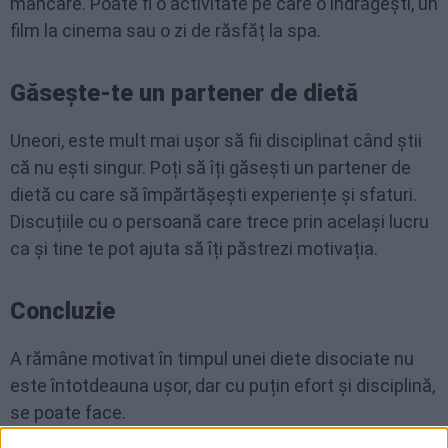
mâncare. Poate fi o activitate pe care o îndrăgești, un
film la cinema sau o zi de răsfăț la spa.
Găsește-te un partener de dietă
Uneori, este mult mai ușor să fii disciplinat când știi
că nu ești singur. Poți să îți găsești un partener de
dietă cu care să împărtășești experiențe și sfaturi.
Discuțiile cu o persoană care trece prin același lucru
ca și tine te pot ajuta să îți păstrezi motivația.
Concluzie
A rămâne motivat în timpul unei diete disociate nu
este întotdeauna ușor, dar cu puțin efort și disciplină,
se poate face.