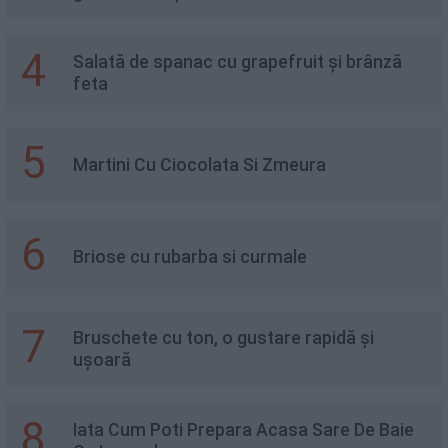
4
Salată de spanac cu grapefruit și brânză
feta
5
Martini Cu Ciocolata Si Zmeura
6
Briose cu rubarba si curmale
7
Bruschete cu ton, o gustare rapidă și
ușoară
8
Iata Cum Poti Prepara Acasa Sare De Baie