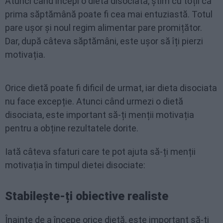
Atunci când începi o dietă disociată, știm cu toții că
prima săptămână poate fi cea mai entuziastă. Totul
pare ușor și noul regim alimentar pare promițător.
Dar, după câteva săptămâni, este ușor să îți pierzi
motivația.
Orice dietă poate fi dificil de urmat, iar dieta disociata
nu face excepție. Atunci când urmezi o dietă
disociata, este important să-ți menții motivația
pentru a obține rezultatele dorite.
Iată câteva sfaturi care te pot ajuta să-ți menții
motivația în timpul dietei disociate:
Stabilește-ți obiective realiste
Înainte de a începe orice dietă, este important să-ți