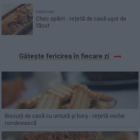
PRĂJITURI
Chec opărit - rețetă de casă ușor de
făcut
Gătește fericirea în fiecare zi
Biscuiți de casă cu untură și borș - rețetă veche
românească