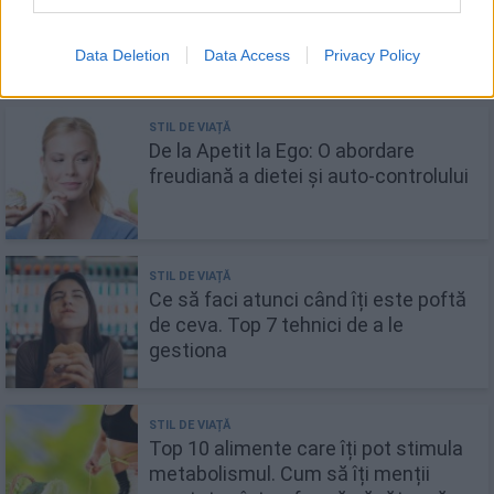
25 Diete de slăbit rapid. Poți slăbi
până la 15 kg în 2 săptămâni
Data Deletion
Data Access
Privacy Policy
De la Apetit la Ego: O abordare
freudiană a dietei și auto-controlului
Ce să faci atunci când îți este poftă
de ceva. Top 7 tehnici de a le
gestiona
Top 10 alimente care îți pot stimula
metabolismul. Cum să îți menții