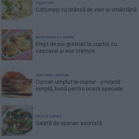
PRĂJITURI
Colțunași cu brânză de vaci și smântână
MÂNCĂRURI CU CARNE
Piept de pui gratinat la cuptor, cu
cașcaval și sos cremos
FRIPTURĂ / GRĂTAR
Curcan umplut la cuptor - o rețetă
simplă, bună pentru ocazii speciale
REȚETE RAPIDE
Salată de spanac asortată