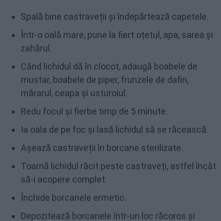
Spală bine castraveții și îndepărtează capetele.
Într-o oală mare, pune la fiert oțetul, apa, sarea și
zahărul.
Când lichidul dă în clocot, adaugă boabele de
mustar, boabele de piper, frunzele de dafin,
mărarul, ceapa și usturoiul.
Redu focul și fierbe timp de 5 minute.
Ia oala de pe foc și lasă lichidul să se răcească.
Așează castraveții în borcane sterilizate.
Toarnă lichidul răcit peste castraveți, astfel încât
să-i acopere complet.
Închide borcanele ermetic.
Depozitează borcanele într-un loc răcoros și