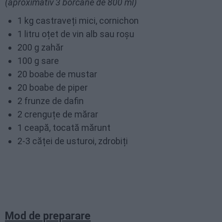
(aproximativ 3 borcane de 800 ml)
1 kg castraveți mici, cornichon
1 litru oțet de vin alb sau roşu
200 g zahăr
100 g sare
20 boabe de mustar
20 boabe de piper
2 frunze de dafin
2 crenguțe de mărar
1 ceapă, tocată mărunt
2-3 căței de usturoi, zdrobiți
Mod de preparare