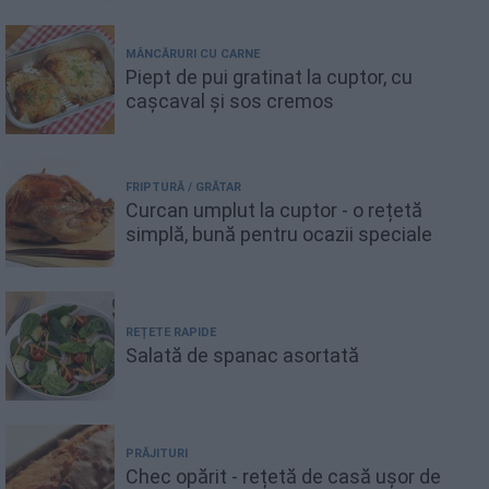
MÂNCĂRURI CU CARNE
Piept de pui gratinat la cuptor, cu
cașcaval și sos cremos
FRIPTURĂ / GRĂTAR
Curcan umplut la cuptor - o rețetă
simplă, bună pentru ocazii speciale
REȚETE RAPIDE
Salată de spanac asortată
PRĂJITURI
Chec opărit - rețetă de casă ușor de