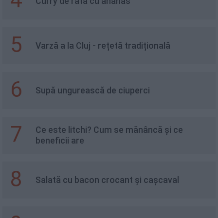
Curry de rata cu ananas
5
Varză a la Cluj - rețetă tradițională
6
Supă ungurească de ciuperci
7
Ce este litchi? Cum se mănâncă și ce
beneficii are
8
Salată cu bacon crocant și cașcaval