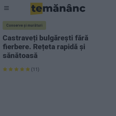
Conserve și murături
Castraveți bulgărești fără
fierbere. Rețeta rapidă și
sănătoasă
(11)