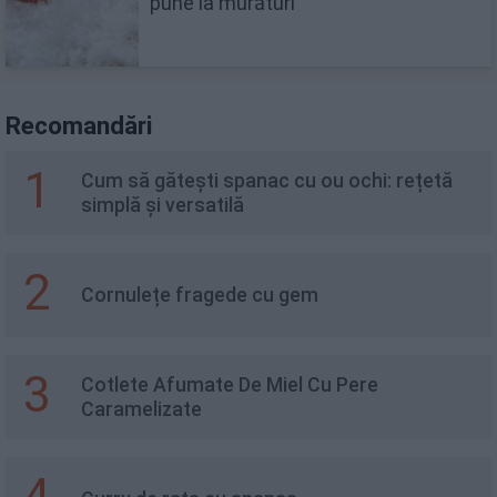
pune la murături
Recomandări
1
Cum să gătești spanac cu ou ochi: rețetă
simplă și versatilă
2
Cornulețe fragede cu gem
3
Cotlete Afumate De Miel Cu Pere
Caramelizate
4