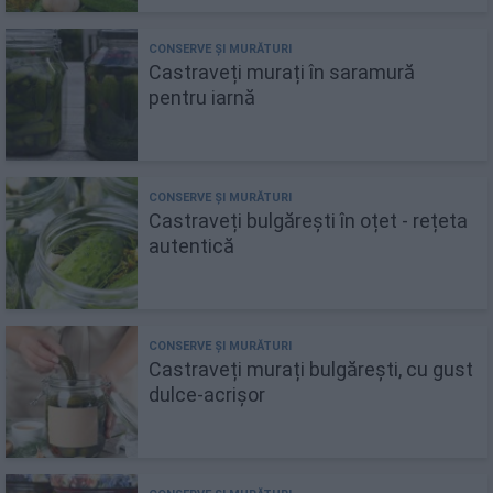
Castraveți murați în saramură
pentru iarnă
Castraveți bulgărești în oțet - rețeta
autentică
Castraveți murați bulgărești, cu gust
dulce-acrișor