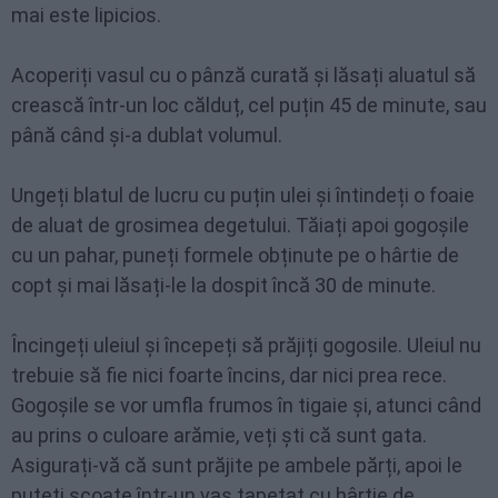
mai este lipicios.
Acoperiți vasul cu o pânză curată și lăsați aluatul să
crească într-un loc călduț, cel puțin 45 de minute, sau
până când și-a dublat volumul.
Ungeți blatul de lucru cu puțin ulei și întindeți o foaie
de aluat de grosimea degetului. Tăiați apoi gogoșile
cu un pahar, puneți formele obținute pe o hârtie de
copt și mai lăsați-le la dospit încă 30 de minute.
Încingeți uleiul și începeți să prăjiți gogosile. Uleiul nu
trebuie să fie nici foarte încins, dar nici prea rece.
Gogoșile se vor umfla frumos în tigaie și, atunci când
au prins o culoare arămie, veți ști că sunt gata.
Asigurați-vă că sunt prăjite pe ambele părți, apoi le
puteți scoate într-un vas tapetat cu hârtie de