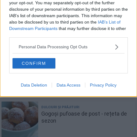
your opt-out. You may separately opt-out of the further
disclosure of your personal information by third parties on the
IAB’s list of downstream participants. This information may
also be disclosed by us to third parties on the
IAB’s List of
Downstream Participants
that may further disclose it to other
Gogoși cu lingura, cu iaurt, fără
third parties.
drojdie
Personal Data Processing Opt Outs
CONFIRM
Gogoși de post. 7 rețete de gogoși
pufoase și delicioase
Data Deletion
Data Access
Privacy Policy
Gogoși pufoase de post - rețeta de
sezon