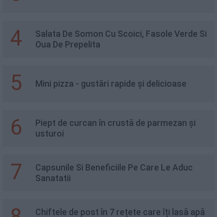
4
Salata De Somon Cu Scoici, Fasole Verde Si
Oua De Prepelita
5
Mini pizza - gustări rapide și delicioase
6
Piept de curcan în crustă de parmezan și
usturoi
7
Capsunile Si Beneficiile Pe Care Le Aduc
Sanatatii
8
Chiftele de post în 7 rețete care îți lasă apă