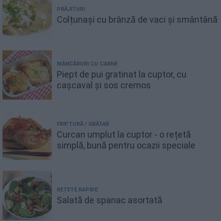
PRĂJITURI
Colțunași cu brânză de vaci și smântână
MÂNCĂRURI CU CARNE
Piept de pui gratinat la cuptor, cu
cașcaval și sos cremos
FRIPTURĂ / GRĂTAR
Curcan umplut la cuptor - o rețetă
simplă, bună pentru ocazii speciale
REȚETE RAPIDE
Salată de spanac asortată