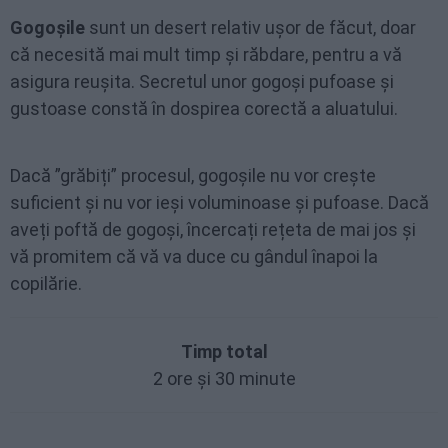
Gogoșile
sunt un desert relativ ușor de făcut, doar
că necesită mai mult timp și răbdare, pentru a vă
asigura reușita. Secretul unor gogoși pufoase și
gustoase constă în dospirea corectă a aluatului.
Dacă ”grăbiți” procesul, gogoșile nu vor crește
suficient și nu vor ieși voluminoase și pufoase. Dacă
aveți poftă de gogoși, încercați rețeta de mai jos și
vă promitem că vă va duce cu gândul înapoi la
copilărie.
Timp total
2 ore și 30 minute