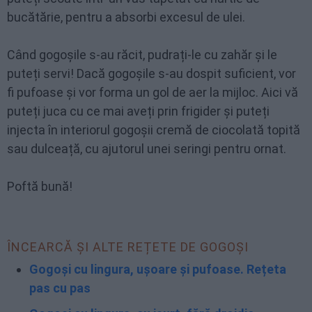
bucătărie, pentru a absorbi excesul de ulei.
Când gogoșile s-au răcit, pudrați-le cu zahăr și le
puteți servi! Dacă gogoșile s-au dospit suficient, vor
fi pufoase și vor forma un gol de aer la mijloc. Aici vă
puteți juca cu ce mai aveți prin frigider și puteți
injecta în interiorul gogoșii cremă de ciocolată topită
sau dulceață, cu ajutorul unei seringi pentru ornat.
Poftă bună!
ÎNCEARCĂ ȘI ALTE REȚETE DE GOGOȘI
Gogoși cu lingura, ușoare și pufoase. Rețeta
pas cu pas