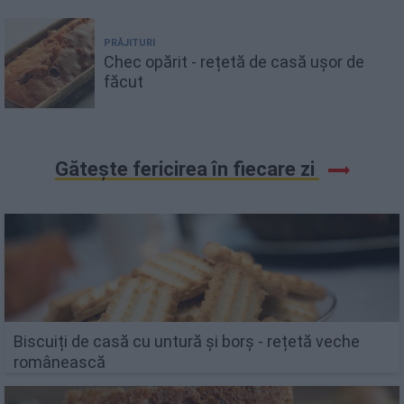
PRĂJITURI
Chec opărit - rețetă de casă ușor de
făcut
Gătește fericirea în fiecare zi
Biscuiți de casă cu untură și borș - rețetă veche
românească