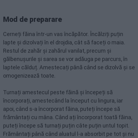
Mod de preparare
Cerneți făina într-un vas încăpător. Încălziți puțin
lapte și dizolvați în el drojdia, cât să faceți o maia.
Restul de zahăr și zahărul vanilat, precum și
gălbenușurile și sarea se vor adăuga pe parcurs, în
laptele călduț. Amestecați până când se dizolvă și se
omogenizează toate.
Turnați amestecul peste făină și începeți să
încorporați, amestecând la început cu lingura, iar
apoi, când s-a încorporat făina, puteți începe să
frământați cu mâna. Când ați încorporat toată făina,
puteți începe să turnați puțin câte puțin untul topit.
Frământați până când aluatul l-a absorbit pe tot și nu