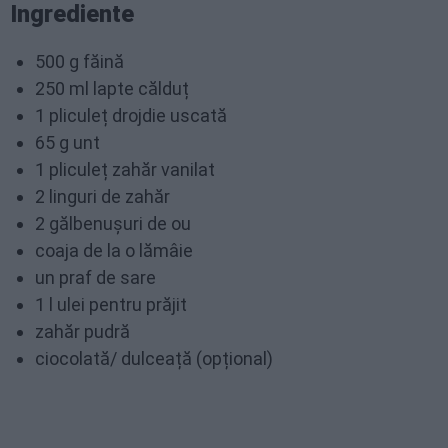
Ingrediente
500 g făină
250 ml lapte călduț
1 pliculeț drojdie uscată
65 g unt
1 pliculeț zahăr vanilat
2 linguri de zahăr
2 gălbenușuri de ou
coaja de la o lămâie
un praf de sare
1 l ulei pentru prăjit
zahăr pudră
ciocolată/ dulceață (opțional)