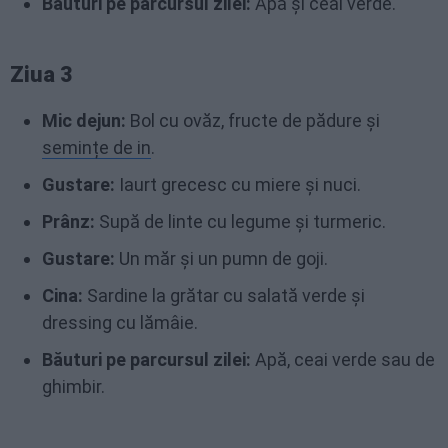
Băuturi pe parcursul zilei:
Apă și ceai verde.
Ziua 3
Mic dejun:
Bol cu ovăz, fructe de pădure și
semințe de in
.
Gustare:
Iaurt grecesc cu miere și nuci.
Prânz:
Supă de linte cu legume și turmeric.
Gustare:
Un măr și un pumn de goji.
Cina:
Sardine la grătar cu salată verde și
dressing cu lămâie.
Băuturi pe parcursul zilei:
Apă, ceai verde sau de
ghimbir.