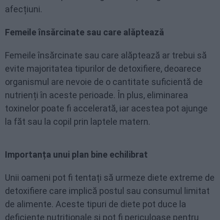
afecțiuni.
Femeile însărcinate sau care alăptează
Femeile însărcinate sau care alăptează ar trebui să
evite majoritatea tipurilor de detoxifiere, deoarece
organismul are nevoie de o cantitate suficientă de
nutrienți în aceste perioade. În plus, eliminarea
toxinelor poate fi accelerată, iar acestea pot ajunge
la făt sau la copil prin laptele matern.
Importanța unui plan bine echilibrat
Unii oameni pot fi tentați să urmeze diete extreme de
detoxifiere care implică postul sau consumul limitat
de alimente. Aceste tipuri de diete pot duce la
deficiențe nutriționale și pot fi periculoase pentru