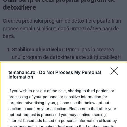
detoxifiere
Crearea propriului program de detoxifiere poate fi un
proces simplu și plăcut, dacă urmezi câțiva pași de
bază.
Stabilirea obiectivelor:
Primul pas în crearea
unui program de detoxifiere este să îți stabilești
obiectivele. Acestea pot include îmbunătățirea
digestiei, creșterea nivelului de energie,
temananc.ro -
Do Not Process My Personal
Information
îmbunătățirea pielii, pierderea în greutate sau pur
și simplu să tesimțti mai bine.
If you wish to opt-out of the sale, sharing to third parties, or
processing of your personal or sensitive information for
Alegerea alimentelor:
Folosind lista de alimente
targeted advertising by us, please use the below opt-out
eficiente pentru detoxifiere (menționată mai
section to confirm your selection. Please note that after your
sus), alege alimentele care îți plac și care se
opt-out request is processed you may continue seeing
interest-based ads based on personal information utilized by
potrivesc cu stilul tău de viață.
us or personal information disclosed to third parties prior to