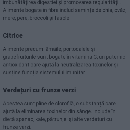
îmbunătățirea digestiei și promovarea regularității.
Alimente bogate în fibre includ semințe de chia,
ovăz
,
mere, pere,
broccoli
și fasole.
Citrice
Alimente precum lămâile, portocalele și
grapefruiturile
sunt bogate în vitamina C
, un puternic
antioxidant care ajută la neutralizarea toxinelor și
susține funcția sistemului imunitar.
Verdețuri cu frunze verzi
Acestea sunt pline de clorofilă, o substanță care
ajută la eliminarea toxinelor din sânge. Include în
dietă spanac, kale, pătrunjel și alte verdeturi cu
frunze verzi.