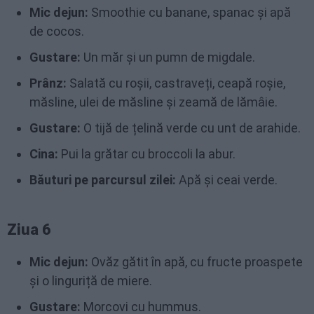
Mic dejun:
Smoothie cu banane, spanac și apă
de cocos.
Gustare:
Un măr și un pumn de migdale.
Prânz:
Salată cu roșii, castraveți, ceapă roșie,
măsline, ulei de măsline și zeamă de lămâie.
Gustare:
O tijă de țelină verde cu unt de arahide.
Cina:
Pui la grătar cu broccoli la abur.
Băuturi pe parcursul zilei:
Apă și ceai verde.
Ziua 6
Mic dejun:
Ovăz gătit în apă, cu fructe proaspete
și o linguriță de miere.
Gustare:
Morcovi cu hummus.