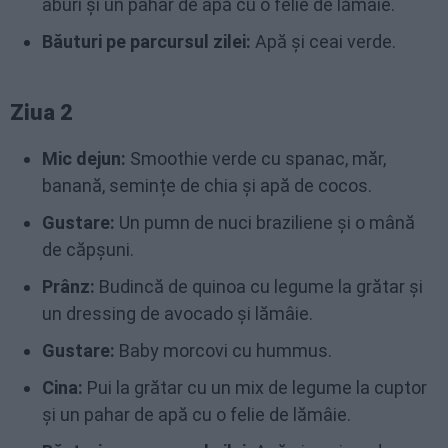
aburi și un pahar de apă cu o felie de lămâie.
Băuturi pe parcursul zilei:
Apă și ceai verde.
Ziua 2
Mic dejun:
Smoothie verde cu spanac, măr,
banană, semințe de chia și apă de cocos.
Gustare:
Un pumn de nuci braziliene și o mână
de căpșuni.
Prânz:
Budincă de quinoa cu legume la grătar și
un dressing de avocado și lămâie.
Gustare:
Baby morcovi cu hummus.
Cina:
Pui la grătar cu un mix de legume la cuptor
și un pahar de apă cu o felie de lămâie.