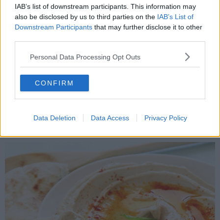
IAB’s list of downstream participants. This information may
also be disclosed by us to third parties on the
IAB’s List of
Rulada cu spanac, șuncă și cremă de brânză este un
Downstream Participants
that may further disclose it to other
third parties.
aperitiv ușor și incredibil de gustos. Și mai mult decât
atât, nu vă va veni să credeți cât de repede o puteți
Personal Data Processing Opt Outs
prepara. Iar la cuptor se va coace în doar 10 minute.
CONFIRM
9
din
21
Data Deletion
Data Access
Privacy Policy
Hummus - rețeta originală libaneză